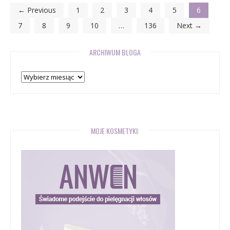
← Previous
1
2
3
4
5
6
7
8
9
10
…
136
Next →
ARCHIWUM BLOGA
Archiwum
bloga
MOJE KOSMETYKI: