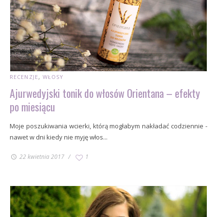
RECENZJE
WŁOSY
Ajurwedyjski tonik do włosów Orientana – efekty
po miesiącu
Moje poszukiwania wcierki, którą mogłabym nakładać codziennie -
nawet w dni kiedy nie myję włos...
22 kwietnia 2017
1