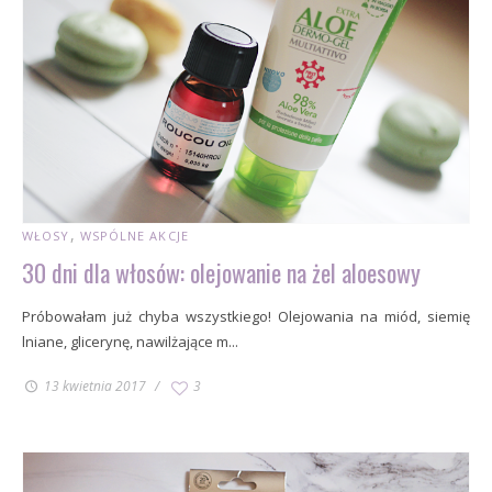
WŁOSY
WSPÓLNE AKCJE
30 dni dla włosów: olejowanie na żel aloesowy
Próbowałam już chyba wszystkiego! Olejowania na miód, siemię
lniane, glicerynę, nawilżające m...
13 kwietnia 2017
3