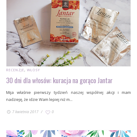
RECENZJE
WŁOSY
30 dni dla włosów: kuracja na gorąco Jantar
Mija właśnie pierwszy tydzień naszej wspólnej akcji i mam
nadzieję, że idzie Wam lepiej niż m...
7 kwietnia 2017
0