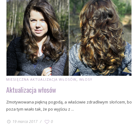
MIESIĘCZNA AKTUALIZACJA WŁOSÓW
WŁOSY
Aktualizacja włosów
Zmotywowana piękną pogodą, a właściwie zdradliwym słońcem, bo
poza tym wiało tak, że po wyjściu z ...
19 marca 2017
0