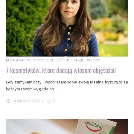
JAK NADAĆ WŁOSOM OBJETOŚĆ
RECENZJE
WŁOSY
7 kosmetyków, które dodają włosom objętości!
Gdy zamykam oczy i wyobrażam sobie swoją idealną fryzurę to za
każdym razem wygląda on...
18 kwietnia 2017
6