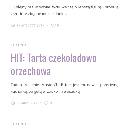
Kolejny raz w swoim życiu walczę o lepszą figurę i próbuję
zrzucić te zbędne moim zdanie...
17 listopada 2017
0
KUCHNIA
HIT: Tarta czekoladowo
orzechowa
Żaden ze mnie MasterChef! Nie jestem nawet przeciętną
kucharką, bo gotuję rzadko i nie oszukuj...
30 lipca 2017
0
KUCHNIA