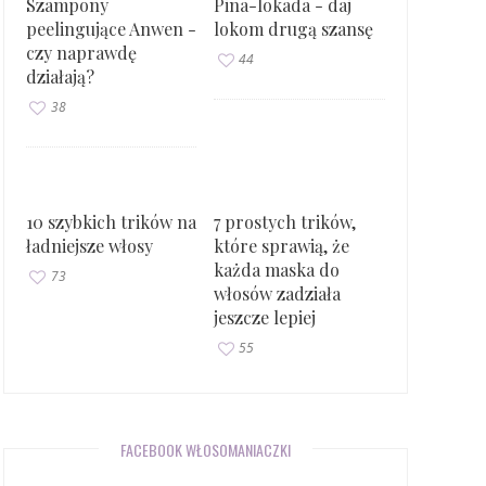
Szampony
Pina-lokada - daj
peelingujące Anwen -
lokom drugą szansę
czy naprawdę
44
działają?
38
10 szybkich trików na
7 prostych trików,
ładniejsze włosy
które sprawią, że
każda maska do
73
włosów zadziała
jeszcze lepiej
55
FACEBOOK WŁOSOMANIACZKI