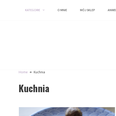
KATEGORIE
KATEGORIE
O MNIE
O MNIE
MÓJ SKLEP
MÓJ SKLEP
ANWE
ANWE
Home
Kuchnia
Kuchnia