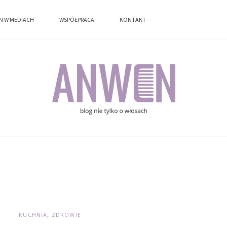
N W MEDIACH
N W MEDIACH
WSPÓŁPRACA
WSPÓŁPRACA
KONTAKT
KONTAKT
KUCHNIA
ZDROWIE