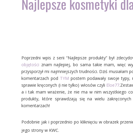
Najlepsze kosmetyki dl
Poprzedni wpis z serii “
Najlepsze produkty
” był zdecydo
objętości
znam najlepiej, bo sama takie mam, więc wyb
przysporzył mi najmniejszych trudności. Dziś musiałam po
komentarzach pod
TYM
postem podawały swoje typy, 
sprawie kręconych (i nie tylko) włosów czyli
Eloe77
.Zesta
a i tak mam wrażenie, że nie ma w nim wszystkiego co z
produkty, które sprawdzają się na wielu zakręconych
komentarzach!
Podobnie jak i poprzednio po kliknięciu w obrazek prze
jego strony w KWC.