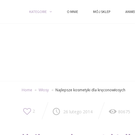
O MNIE
MÓJ SKLEP
ANW
KATEGORIE
KATEGORIE
O MNIE
MÓJ SKLEP
ANWE
Home
Włosy
Najlepsze kosmetyki dla kręconowłosych
2
26 lutego 2014
80675