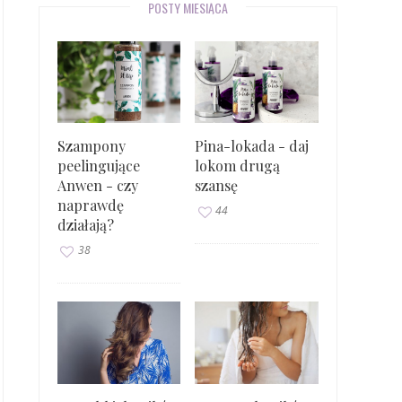
POSTY MIESIĄCA
Szampony
Pina-lokada - daj
peelingujące
lokom drugą
Anwen - czy
szansę
naprawdę
44
działają?
38