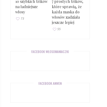
10 szybkich trików
7 prostych trików,
na ładniejsze
które sprawią, że
włosy
każda maska do
włosów zadziała
73
jeszcze lepiej
55
FACEBOOK WŁOSOMANIACZKI
FACEBOOK ANWEN