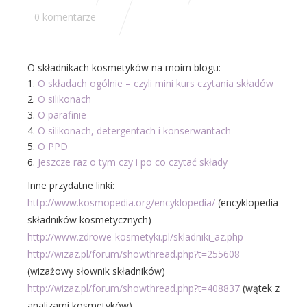
0 komentarze
O składnikach kosmetyków na moim blogu:
O składach ogólnie – czyli mini kurs czytania składów
O silikonach
O parafinie
O silikonach, detergentach i konserwantach
O PPD
Jeszcze raz o tym czy i po co czytać składy
Inne przydatne linki:
http://www.kosmopedia.org/encyklopedia/
(encyklopedia
składników kosmetycznych)
http://www.zdrowe-kosmetyki.pl/skladniki_az.php
http://wizaz.pl/forum/showthread.php?t=255608
(wizażowy słownik składników)
http://wizaz.pl/forum/showthread.php?t=408837
(wątek z
analizami kosmetyków)