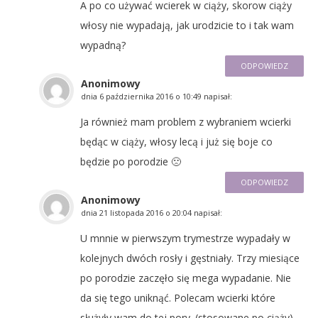
A po co używać wcierek w ciąży, skorow ciąży
włosy nie wypadają, jak urodzicie to i tak wam
wypadną?
ODPOWIEDZ
Anonimowy
dnia
6 października 2016 o 10:49
napisał:
Ja również mam problem z wybraniem wcierki
będąc w ciąży, włosy lecą i już się boje co
będzie po porodzie 🙁
ODPOWIEDZ
Anonimowy
dnia
21 listopada 2016 o 20:04
napisał:
U mnnie w pierwszym trymestrze wypadały w
kolejnych dwóch rosły i gęstniały. Trzy miesiące
po porodzie zaczęło się mega wypadanie. Nie
da się tego uniknąć. Polecam wcierki które
służyły wam do tej pory. (stosowane po ciąży)