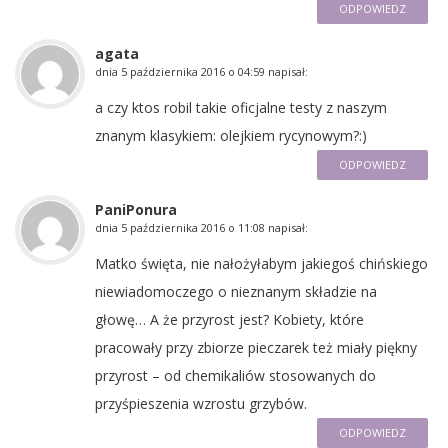
ODPOWIEDZ
agata
dnia
5 października 2016 o 04:59
napisał:
a czy ktos robil takie oficjalne testy z naszym
znanym klasykiem: olejkiem rycynowym?:)
ODPOWIEDZ
PaniPonura
dnia
5 października 2016 o 11:08
napisał:
Matko święta, nie nałożyłabym jakiegoś chińskiego
niewiadomoczego o nieznanym składzie na
głowę… A że przyrost jest? Kobiety, które
pracowały przy zbiorze pieczarek też miały piękny
przyrost – od chemikaliów stosowanych do
przyśpieszenia wzrostu grzybów.
ODPOWIEDZ