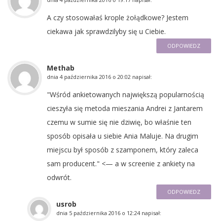
A czy stosowałaś krople żołądkowe? Jestem
ciekawa jak sprawdzilyby się u Ciebie.
ODPOWIEDZ
Methab
dnia
4 października 2016 o 20:02
napisał:
"Wśród ankietowanych największą popularnością
cieszyła się metoda mieszania Andrei z Jantarem
czemu w sumie się nie dziwię, bo właśnie ten
sposób opisała u siebie Ania Maluje. Na drugim
miejscu był sposób z szamponem, który zaleca
sam producent." <— a w screenie z ankiety na
odwrót.
ODPOWIEDZ
usrob
dnia
5 października 2016 o 12:24
napisał: