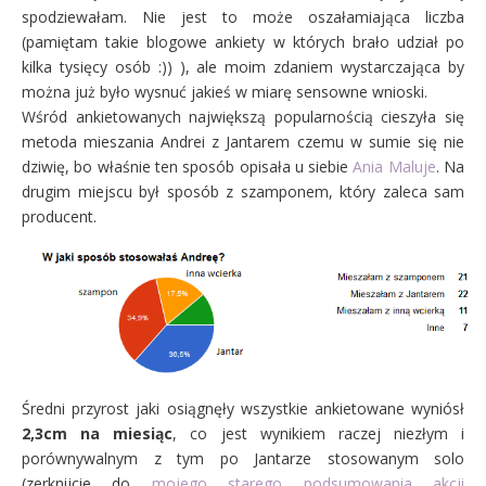
spodziewałam. Nie jest to może oszałamiająca liczba
(pamiętam takie blogowe ankiety w których brało udział po
kilka tysięcy osób :)) ), ale moim zdaniem wystarczająca by
można już było wysnuć jakieś w miarę sensowne wnioski.
Wśród ankietowanych największą popularnością cieszyła się
metoda mieszania Andrei z Jantarem czemu w sumie się nie
dziwię, bo właśnie ten sposób opisała u siebie
Ania Maluje
. Na
drugim miejscu był sposób z szamponem, który zaleca sam
producent.
Średni przyrost jaki osiągnęły wszystkie ankietowane wyniósł
2,3cm na miesiąc
, co jest wynikiem raczej niezłym i
porównywalnym z tym po Jantarze stosowanym solo
(zerknijcie do
mojego starego podsumowania akcji