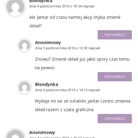
Blondynka
dnia
4 października 2016 o 18:54
napisał:
Ale Jantar od czasu tamtej akcji chyba zmienił
skład?
ODPOWIEDZ
Anonimowy
dnia
5 października 2016 o 12:38
napisał:
Znowu? Zmienił skład juz jakiś spory czas temu
na pewno.
ODPOWIEDZ
Blondynka
dnia
6 października 2016 o 14:15
napisał:
Wydaje mi sie ze ostatnio jantar czesto zmienia
sklad razem z szata graficzna
ODPOWIEDZ
Anonimowy
dnia
4 października 2016 o 19:17
napisał: