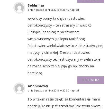
Seldirima
dnia
4 października 2016 o 23:40
napisał:
wwwlosy pomyliła chyba rdestowiec
ostrokończysty – ten straszny chwast 😉
(Fallopia Japonica) z rdestowcem
wielokwiatowym (Fallopia Multiflora).
Rdestowiec wielokwiatowy to ziele z tradycyjnej
medycyny chińskiej. Zresztą rdestowiec
ostrokończysty też jest używany w zielarstwie
na różne schorzenia, piją go np. chorzy na
boreliozę.
ODPOWIEDZ
Anonimowy
dnia
5 października 2016 o 22:30
napisał:
To w takim razie dzięki za komentarz 😀 mam
nadzieję że nie jest szkodliwy i nie zrobi nikomu