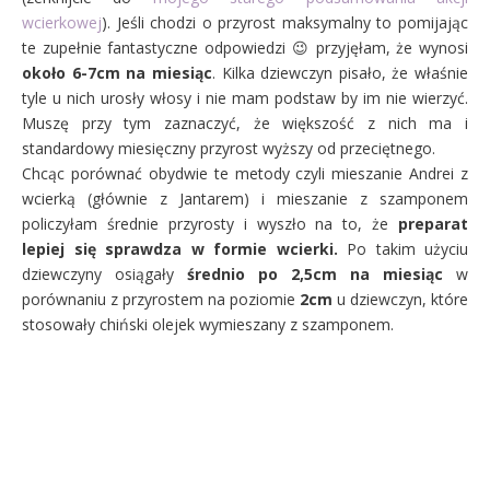
wcierkowej
). Jeśli chodzi o przyrost maksymalny to pomijając
te zupełnie fantastyczne odpowiedzi 😉 przyjęłam, że wynosi
około 6-7cm na miesiąc
. Kilka dziewczyn pisało, że właśnie
tyle u nich urosły włosy i nie mam podstaw by im nie wierzyć.
Muszę przy tym zaznaczyć, że większość z nich ma i
standardowy miesięczny przyrost wyższy od przeciętnego.
Chcąc porównać obydwie te metody czyli mieszanie Andrei z
wcierką (głównie z Jantarem) i mieszanie z szamponem
policzyłam średnie przyrosty i wyszło na to, że
preparat
lepiej się sprawdza w formie wcierki.
Po takim użyciu
dziewczyny osiągały
średnio po 2,5cm na miesiąc
w
porównaniu z przyrostem na poziomie
2cm
u dziewczyn, które
stosowały chiński olejek wymieszany z szamponem.