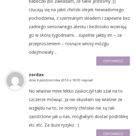
babeczki (bo zakładam, że takie jesteśmy ;))
rzucają się na jakiś chiński olejek niewiadomego
pochodzenia, z szemranym składem i zapewne bez
żadnego sensownego atestu i beztrosko wcierają
go w skórę tygodniami… zupełnie jakby im – za
przeproszeniem – rosnące włosy mózgu
odejmowały…
ODPOWIEDZ
zordax
dnia
4 października 2016 o 18:03
napisał:
No właśnie mnie lekko zaskoczył taki szał na to
szczerze mówiąc. Ja nie skusiłam się właśnie ze
względu na to, że normy chińskie nie są tak
zaostrzone jak u nas, mogłabym dostać podróbkę
etc etc. Za duże ryzyko : )
ODPOWIEDZ