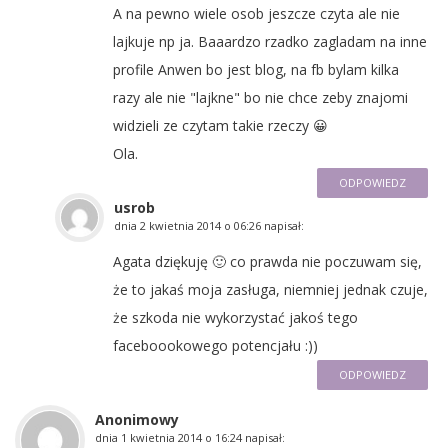
A na pewno wiele osob jeszcze czyta ale nie
lajkuje np ja. Baaardzo rzadko zagladam na inne
profile Anwen bo jest blog, na fb bylam kilka
razy ale nie "lajkne" bo nie chce zeby znajomi
widzieli ze czytam takie rzeczy 😀
Ola.
ODPOWIEDZ
usrob
dnia
2 kwietnia 2014 o 06:26
napisał:
Agata dziękuję 🙂 co prawda nie poczuwam się,
że to jakaś moja zasługa, niemniej jednak czuje,
że szkoda nie wykorzystać jakoś tego
faceboookowego potencjału :))
ODPOWIEDZ
Anonimowy
dnia
1 kwietnia 2014 o 16:24
napisał: