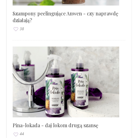
Szampony peelingujące Anwen - czy naprawdę
działają?
38
Pina-lokada - daj lokom drugą szansę
44