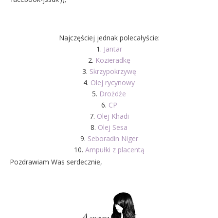
Najczęściej jednak polecałyście:
1.
Jantar
2.
Kozieradkę
3.
Skrzypokrzywę
4.
Olej rycynowy
5.
Drożdże
6.
CP
7.
Olej Khadi
8.
Olej Sesa
9.
Seboradin Niger
10.
Ampułki z placentą
Pozdrawiam Was serdecznie,