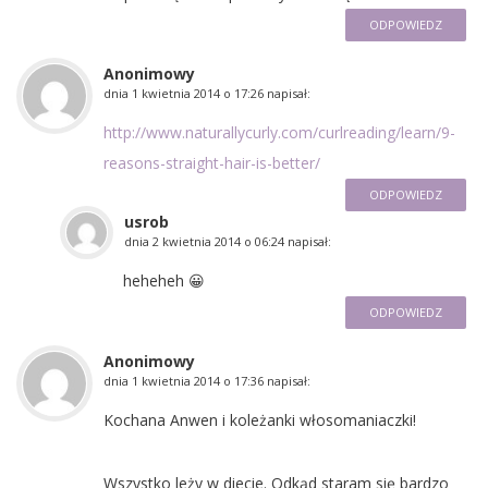
ODPOWIEDZ
Anonimowy
dnia
1 kwietnia 2014 o 17:26
napisał:
http://www.naturallycurly.com/curlreading/learn/9-
reasons-straight-hair-is-better/
ODPOWIEDZ
usrob
dnia
2 kwietnia 2014 o 06:24
napisał:
heheheh 😀
ODPOWIEDZ
Anonimowy
dnia
1 kwietnia 2014 o 17:36
napisał:
Kochana Anwen i koleżanki włosomaniaczki!
Wszystko leży w diecie. Odkąd staram się bardzo