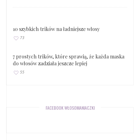
10 szybkich trików na ładniejsze włosy
73
7 prostych trików, które sprawią, że każda maska
do włosów zadziała jeszcze lepiej
55
FACEBOOK WŁOSOMANIACZKI