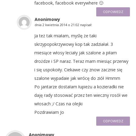
facebook, facebook everywhere 🙂
ODPOWIEDZ
Anonimowy
dnia
2 kwietnia 2014 o 21:02
napisał:
Ja też tak miałam, myślę że taki
skrzypopokrzywowy kop tak zadziałał. 3
miesiące włosy leciały jak szalone a piłam
drożdze i SP naraz. Teraz mam miesiąc przerwy
i się uspokoiły. Ciekawe czy znow zacznie się
szalone wypadaie jak wrócę do ziół Hmmm
Po jantarze dostałam łupieżu a kozieradki nie
daję rady stosować przez ten wieczny rosół we
włosach ;/ Czas na olejki
Pozdrawiam Jo
ODPOWIEDZ
Anonimowy