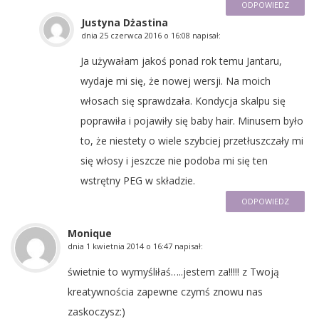
ODPOWIEDZ
Justyna Dżastina
dnia
25 czerwca 2016 o 16:08
napisał:
Ja używałam jakoś ponad rok temu Jantaru,
wydaje mi się, że nowej wersji. Na moich
włosach się sprawdzała. Kondycja skalpu się
poprawiła i pojawiły się baby hair. Minusem było
to, że niestety o wiele szybciej przetłuszczały mi
się włosy i jeszcze nie podoba mi się ten
wstrętny PEG w składzie.
ODPOWIEDZ
Monique
dnia
1 kwietnia 2014 o 16:47
napisał:
świetnie to wymyśliłaś…..jestem za!!!!! z Twoją
kreatywnościa zapewne czymś znowu nas
zaskoczysz:)