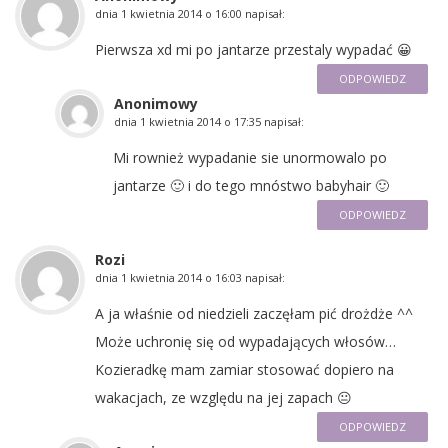
dnia
1 kwietnia 2014 o 16:00
napisał:
Pierwsza xd mi po jantarze przestaly wypadać 😀
ODPOWIEDZ
Anonimowy
dnia
1 kwietnia 2014 o 17:35
napisał:
Mi rownież wypadanie sie unormowalo po
jantarze 🙂 i do tego mnóstwo babyhair 🙂
ODPOWIEDZ
Rozi
dnia
1 kwietnia 2014 o 16:03
napisał:
A ja właśnie od niedzieli zaczęłam pić drożdże ^^
Może uchronię się od wypadających włosów…
Kozieradkę mam zamiar stosować dopiero na
wakacjach, ze względu na jej zapach 😐
ODPOWIEDZ