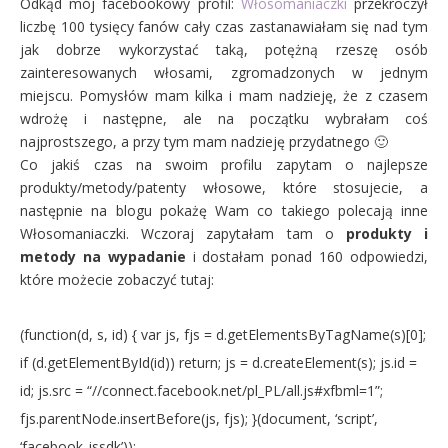
Odkąd mój facebookowy profil:
Włosomaniaczki
przekroczył
liczbę 100 tysięcy fanów cały czas zastanawiałam się nad tym
jak dobrze wykorzystać taką, potężną rzeszę osób
zainteresowanych włosami, zgromadzonych w jednym
miejscu. Pomysłów mam kilka i mam nadzieję, że z czasem
wdrożę i następne, ale na początku wybrałam coś
najprostszego, a przy tym mam nadzieję przydatnego 🙂
Co jakiś czas na swoim profilu zapytam o najlepsze
produkty/metody/patenty włosowe, które stosujecie, a
następnie na blogu pokażę Wam co takiego polecają inne
Włosomaniaczki. Wczoraj zapytałam tam o
produkty i
metody na wypadanie
i dostałam ponad 160 odpowiedzi,
które możecie zobaczyć tutaj:
(function(d, s, id) { var js, fjs = d.getElementsByTagName(s)[0];
if (d.getElementById(id)) return; js = d.createElement(s); js.id =
id; js.src = “//connect.facebook.net/pl_PL/all.js#xfbml=1”;
fjs.parentNode.insertBefore(js, fjs); }(document, ‘script’,
‘facebook-jssdk’));