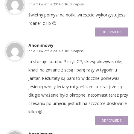
dnia
1 kwietnia 2014 o 16:09
napisał:
świetny pomysł na notki, wreszcie wykorzystujesz
"dane" z Fb 😉
ODPOWIEDZ
Anonimowy
dnia
1 kwietnia 2014 o 16:15
napisał:
ja stosuje kombo:P czyli CP, skrzypokrzywe, olej
khadi na zmiane z sesą i parę razy w tygodniu
Jantar. Rezultaty są bardzo widoczne ponieważ
jesienią włosy leciały mi garściami a z racji ze są
długie wrażenie było okropne, natomiast teraz przy
czesaniu po umyciu jest ich na szczotce dosłownie
kilka 😉
ODPOWIEDZ
Anonimowy