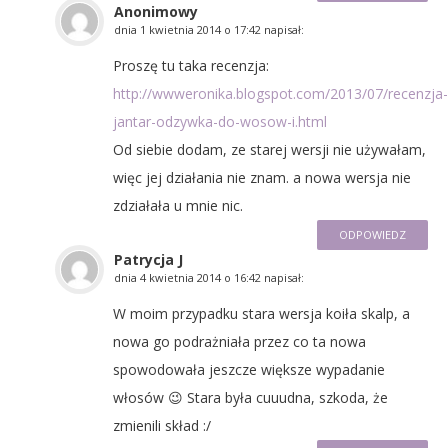
Anonimowy
dnia
1 kwietnia 2014 o 17:42
napisał:
Proszę tu taka recenzja:
http://wwweronika.blogspot.com/2013/07/recenzja-
jantar-odzywka-do-wosow-i.html
Od siebie dodam, ze starej wersji nie używałam,
więc jej działania nie znam. a nowa wersja nie
zdziałała u mnie nic.
ODPOWIEDZ
Patrycja J
dnia
4 kwietnia 2014 o 16:42
napisał:
W moim przypadku stara wersja koiła skalp, a
nowa go podrażniała przez co ta nowa
spowodowała jeszcze większe wypadanie
włosów 😉 Stara była cuuudna, szkoda, że
zmienili skład :/