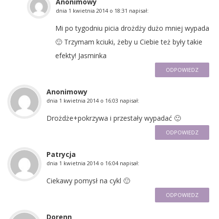
Anonimowy
dnia
1 kwietnia 2014 o 18:31
napisał:
Mi po tygodniu picia drożdży dużo mniej wypada
🙂 Trzymam kciuki, żeby u Ciebie też były takie
efekty! Jasminka
ODPOWIEDZ
Anonimowy
dnia
1 kwietnia 2014 o 16:03
napisał:
Drożdże+pokrzywa i przestały wypadać 🙂
ODPOWIEDZ
Patrycja
dnia
1 kwietnia 2014 o 16:04
napisał:
Ciekawy pomysł na cykl 🙂
ODPOWIEDZ
Dorenn