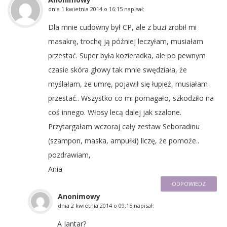
dnia
1 kwietnia 2014 o 16:15
napisał:
Dla mnie cudowny był CP, ale z buzi zrobił mi
masakrę, trochę ją później leczyłam, musiałam
przestać. Super była kozieradka, ale po pewnym
czasie skóra głowy tak mnie swędziała, że
myślałam, że umrę, pojawił się łupież, musiałam
przestać.. Wszystko co mi pomagało, szkodziło na
coś innego. Włosy lecą dalej jak szalone.
Przytargałam wczoraj cały zestaw Seboradinu
(szampon, maska, ampułki) liczę, że pomoże..
pozdrawiam,
Ania
ODPOWIEDZ
Anonimowy
dnia
2 kwietnia 2014 o 09:15
napisał:
A Jantar?