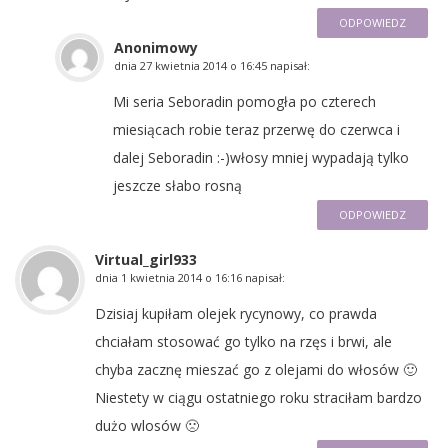
ODPOWIEDZ
Anonimowy
dnia
27 kwietnia 2014 o 16:45
napisał:
Mi seria Seboradin pomogła po czterech
miesiącach robie teraz przerwę do czerwca i
dalej Seboradin :-)włosy mniej wypadają tylko
jeszcze słabo rosną
ODPOWIEDZ
Virtual_girl933
dnia
1 kwietnia 2014 o 16:16
napisał:
Dzisiaj kupiłam olejek rycynowy, co prawda
chciałam stosować go tylko na rzęs i brwi, ale
chyba zacznę mieszać go z olejami do włosów 🙂
Niestety w ciągu ostatniego roku straciłam bardzo
dużo wlosów 🙁