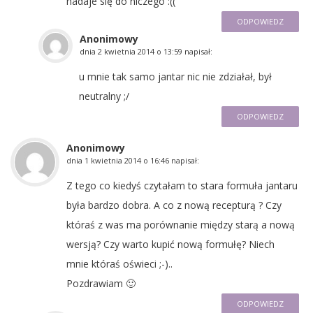
nadaje się do niczego :((
ODPOWIEDZ
Anonimowy
dnia
2 kwietnia 2014 o 13:59
napisał:
u mnie tak samo jantar nic nie zdziałał, był
neutralny ;/
ODPOWIEDZ
Anonimowy
dnia
1 kwietnia 2014 o 16:46
napisał:
Z tego co kiedyś czytałam to stara formuła jantaru
była bardzo dobra. A co z nową recepturą ? Czy
któraś z was ma porównanie między starą a nową
wersją? Czy warto kupić nową formułę? Niech
mnie któraś oświeci ;-)..
Pozdrawiam 🙂
ODPOWIEDZ