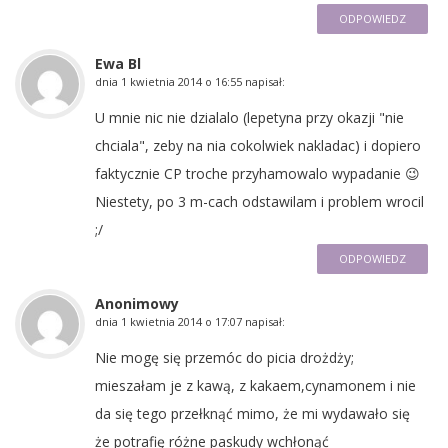
ODPOWIEDZ
Ewa Bl
dnia
1 kwietnia 2014 o 16:55
napisał:
U mnie nic nie dzialalo (lepetyna przy okazji "nie
chciala", zeby na nia cokolwiek nakladac) i dopiero
faktycznie CP troche przyhamowalo wypadanie 😉
Niestety, po 3 m-cach odstawilam i problem wrocil
;/
ODPOWIEDZ
Anonimowy
dnia
1 kwietnia 2014 o 17:07
napisał:
Nie mogę się przemóc do picia drożdży;
mieszałam je z kawą, z kakaem,cynamonem i nie
da się tego przełknąć mimo, że mi wydawało się
że potrafię różne paskudy wchłonąć