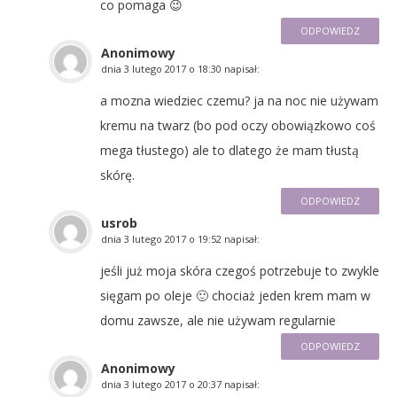
co pomaga 😉
ODPOWIEDZ
Anonimowy
dnia
3 lutego 2017 o 18:30
napisał:
a mozna wiedziec czemu? ja na noc nie używam
kremu na twarz (bo pod oczy obowiązkowo coś
mega tłustego) ale to dlatego że mam tłustą
skórę.
ODPOWIEDZ
usrob
dnia
3 lutego 2017 o 19:52
napisał:
jeśli już moja skóra czegoś potrzebuje to zwykle
sięgam po oleje 🙂 chociaż jeden krem mam w
domu zawsze, ale nie używam regularnie
ODPOWIEDZ
Anonimowy
dnia
3 lutego 2017 o 20:37
napisał: