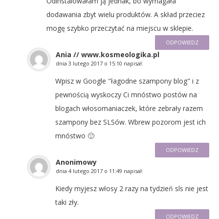
Odinstalowałam ją jednak, bo wymagała
dodawania zbyt wielu produktów. A skład przeciez
mogę szybko przeczytać na miejscu w sklepie.
ODPOWIEDZ
Ania // www.kosmeologika.pl
dnia
3 lutego 2017 o 15:10
napisał:
Wpisz w Google "łagodne szampony blog" i z
pewnością wyskoczy Ci mnóstwo postów na
blogach włosomaniaczek, które zebrały razem
szampony bez SLSów. Wbrew pozorom jest ich
mnóstwo 🙂
ODPOWIEDZ
Anonimowy
dnia
4 lutego 2017 o 11:49
napisał:
Kiedy myjesz włosy 2 razy na tydzień sls nie jest
taki zły.
ODPOWIEDZ