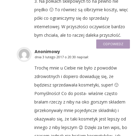
3. Na półkach sklepowych to na pewno nie
prędko 🙁 To również są olbrzymie koszty, więc
póki co ograniczymy się do sprzedaży
internetowej. W przyszłości oczywiście bardzo
bym chciała, ale to raczej daleka przyszłość.
ODPOWIEDZ
Anonimowy
dnia
3 lutego 2017 o 20:30
napisał:
Trochę mnie u Ciebie nie było z powodów
zdrowotnych i dopiero dowiaduję się, że
będziesz sprzedawała kosmetyki, super! 🙂
Pomyślności! Co do posta- właśnie często
brałam rzeczy z niby na oko gorszym składem
(przekonywały mnie pojedyncze składniki) i
okazywało się, że taki kosmetyk jest lepszy od
innego z niby lepszym 😉 Dzięki za ten wpis, bo
czasem jednak nie brałam kosmetyków, jak