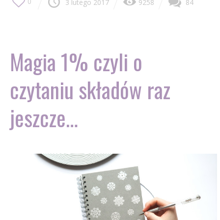
0
3 lutego 2017
9258
84
Magia 1% czyli o
czytaniu składów raz
jeszcze…