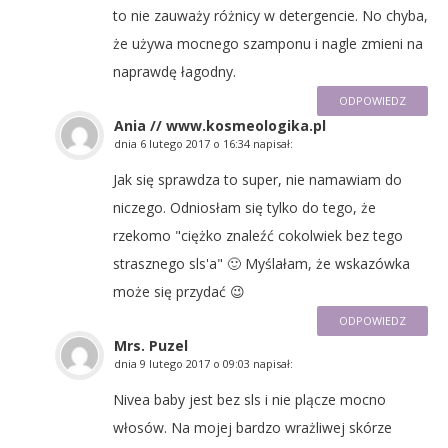
to nie zauważy różnicy w detergencie. No chyba,
że używa mocnego szamponu i nagle zmieni na
naprawdę łagodny.
ODPOWIEDZ
Ania // www.kosmeologika.pl
dnia
6 lutego 2017 o 16:34
napisał:
Jak się sprawdza to super, nie namawiam do
niczego. Odniosłam się tylko do tego, że
rzekomo "ciężko znaleźć cokolwiek bez tego
strasznego sls'a" 🙂 Myślałam, że wskazówka
może się przydać 😉
ODPOWIEDZ
Mrs. Puzel
dnia
9 lutego 2017 o 09:03
napisał:
Nivea baby jest bez sls i nie plącze mocno
włosów. Na mojej bardzo wrażliwej skórze