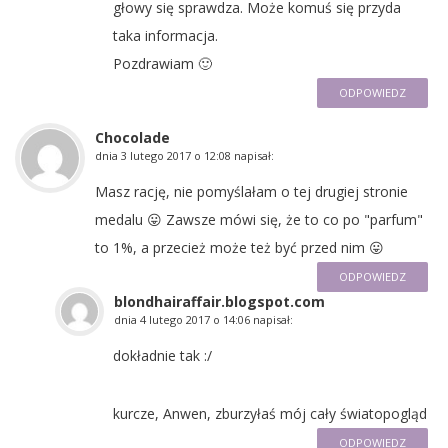
głowy się sprawdza. Może komuś się przyda
taka informacja.
Pozdrawiam 🙂
ODPOWIEDZ
Chocolade
dnia
3 lutego 2017 o 12:08
napisał:
Masz rację, nie pomyślałam o tej drugiej stronie
medalu 😛 Zawsze mówi się, że to co po "parfum"
to 1%, a przecież może też być przed nim 😛
ODPOWIEDZ
blondhairaffair.blogspot.com
dnia
4 lutego 2017 o 14:06
napisał:
dokładnie tak :/
kurcze, Anwen, zburzyłaś mój cały światopogląd
ODPOWIEDZ