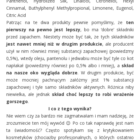
Panthenol, Hydrolized Silk, Linalool, Citronellol, Hexyl
Cinnamal, Buthylphenyl Methylpropional, Limonene, Eugenol,
Citric Acid
Patrząc na te dwa produkty pewnie pomyślimy, że
ten
pierwszy na pewno jest lepszy
, bo ma ‘dobre’ składniki
przed zapachem. Niestety może być tak, że tych składników
jest nawet mniej niż w drugim produkcie
, ale producent
użył w nim również mniej substancji zapachowej (powiedzmy
0,5%), wtedy oleju, pantenolu i jedwabiu może być tyle co kot
napłakał (powiedzmy również po 0,5% albo i mniej), a
skład
na nasze oko wygląda dobrze
. W drugim produkcie, być
może mocniej pachnącym załóżmy jest 1% substancji
zapachowej i tyle samo składników aktywnych. Różnica niby
niewielka, ale jednak
skład choć lepszy to robi wrażenie
gorszego
.
I co z tego wynika?
Nie wiem czy za bardzo nie zagmatwałam i mam nadzieję, że
zrozumiecie ten mój wywód 😉 Po co tak naprawdę jest nam
ta świadomość? Często spotykam się z krytykowaniem
kosmetyków (chociażby profesjonalnych, o których ostatnio