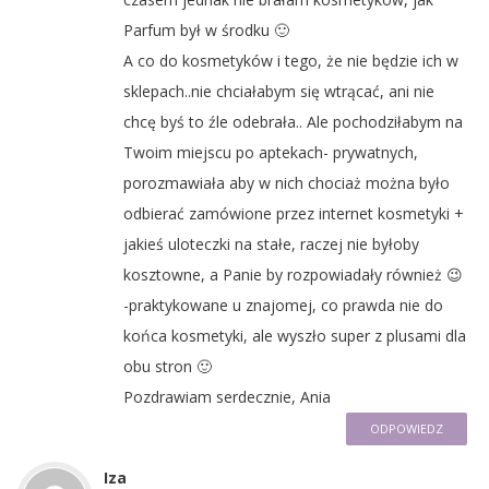
Parfum był w środku 🙂
A co do kosmetyków i tego, że nie będzie ich w
sklepach..nie chciałabym się wtrącać, ani nie
chcę byś to źle odebrała.. Ale pochodziłabym na
Twoim miejscu po aptekach- prywatnych,
porozmawiała aby w nich chociaż można było
odbierać zamówione przez internet kosmetyki +
jakieś uloteczki na stałe, raczej nie byłoby
kosztowne, a Panie by rozpowiadały również 😉
-praktykowane u znajomej, co prawda nie do
końca kosmetyki, ale wyszło super z plusami dla
obu stron 🙂
Pozdrawiam serdecznie, Ania
ODPOWIEDZ
Iza