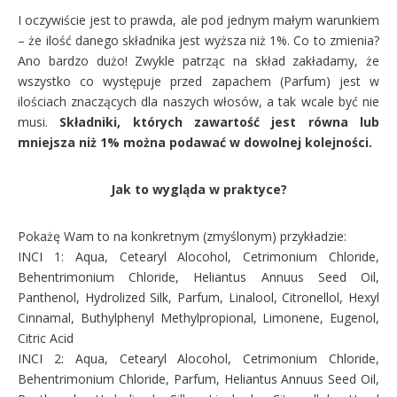
I oczywiście jest to prawda, ale pod jednym małym warunkiem
– że ilość danego składnika jest wyższa niż 1%. Co to zmienia?
Ano bardzo dużo! Zwykle patrząc na skład zakładamy, że
wszystko co występuje przed zapachem (Parfum) jest w
ilościach znaczących dla naszych włosów, a tak wcale być nie
musi.
Składniki, których zawartość jest równa lub
mniejsza niż 1% można podawać w dowolnej kolejności.
Jak to wygląda w praktyce?
Pokażę Wam to na konkretnym (zmyślonym) przykładzie:
INCI 1: Aqua, Cetearyl Alocohol, Cetrimonium Chloride,
Behentrimonium Chloride, Heliantus Annuus Seed Oil,
Panthenol, Hydrolized Silk, Parfum, Linalool, Citronellol, Hexyl
Cinnamal, Buthylphenyl Methylpropional, Limonene, Eugenol,
Citric Acid
INCI 2: Aqua, Cetearyl Alocohol, Cetrimonium Chloride,
Behentrimonium Chloride, Parfum, Heliantus Annuus Seed Oil,