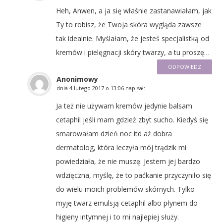
Heh, Anwen, a ja się właśnie zastanawiałam, jak
Ty to robisz, że Twoja skóra wygląda zawsze
tak idealnie. Myślałam, że jesteś specjalistką od
kremów i pielęgnacji skóry twarzy, a tu proszę…
ODPOWIEDZ
Anonimowy
dnia
4 lutego 2017 o 13:06
napisał:
Ja też nie używam kremów jedynie balsam
cetaphil jeśli mam gdzież zbyt sucho. Kiedyś się
smarowałam dzień noc itd aż dobra
dermatolog, która leczyła mój trądzik mi
powiedziała, że nie muszę. Jestem jej bardzo
wdzięczna, myślę, że to paćkanie przyczyniło się
do wielu moich problemów skórnych. Tylko
myję twarz emulsją cetaphil albo płynem do
higieny intymnej i to mi najlepiej służy.