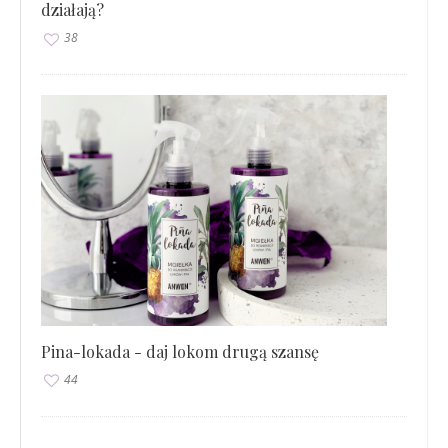
działają?
38
Pina-lokada - daj lokom drugą szansę
44