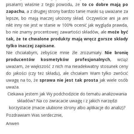
pisałam) właśnie z tego powodu, że
to co dobre mają po
zapachu
, a z drugiej strony bardzo tanie maski są uważane za
lepsze, bo mają inaczej ułożony skład. Oczywiście ani ja ani
nikt inny nie jest w stanie w 100% ocenić jak wygląda prawda,
bo nie znamy procentowej zawartości składów, ale
może być
tak, że te chwalone produkty mają wręcz gorsze składy
tylko inaczej zapisane.
Nie chciałabym, żebyście mnie źle zrozumiały.
Nie bronię
producentów kosmetyków profesjonalnych
, wciąż
uważam, że większość z nich ma nieadekwatny stosunek ceny
do jakości (czy też składu), ale chciałam Wam tylko zwrócić
uwagę na to, że
sprawa nie jest tak prosta
jak wiele osób
uważa.
Ciekawa jestem jak Wy podchodzicie do tematu analizowania
składów? Na co zwracacie uwagę i z jakich narzędzi
korzystacie (macie ulubione strony albo aplikacje do analiz)?
Pozdrawiam Was serdecznie,
Anwen