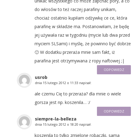
unikać wszystkiego co może zapchać pory, a co
do włosów to też raczej parafiny unikam,
chociaż ostatnio kupiłam odżywkę ce ce, która
parafinę w składzie ma. Postanowiłam, że będę
jej używała raz w tygodniu (mycie lub dwa przed
myciem SLSami) i myślę, że powinno być dobrze
🙂 W dodatku przeraża mnie sam fakt, iż
parafina jest otrzymywana z ropy naftowej ;|
ODPOWIEDZ
usrob
dnia
15 lutego 2012 o 11:33
napisał:
ale czemu Cię to przeraża? dla mnie o wiele
gorsza jest np. koszenila… :/
ODPOWIEDZ
siempre-la-belleza
dnia
15 lutego 2012 o 18:20
napisał:
koszenila to tylko zmielone robaczki, sama