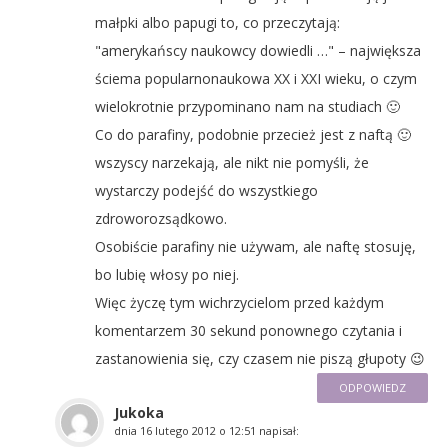
małpki albo papugi to, co przeczytają:
"amerykańscy naukowcy dowiedli …" – największa
ściema popularnonaukowa XX i XXI wieku, o czym
wielokrotnie przypominano nam na studiach 🙂
Co do parafiny, podobnie przecież jest z naftą 🙂
wszyscy narzekają, ale nikt nie pomyśli, że
wystarczy podejść do wszystkiego
zdroworozsądkowo.
Osobiście parafiny nie używam, ale naftę stosuję,
bo lubię włosy po niej.
Więc życzę tym wichrzycielom przed każdym
komentarzem 30 sekund ponownego czytania i
zastanowienia się, czy czasem nie piszą głupoty 😉
ODPOWIEDZ
Jukoka
dnia
16 lutego 2012 o 12:51
napisał: