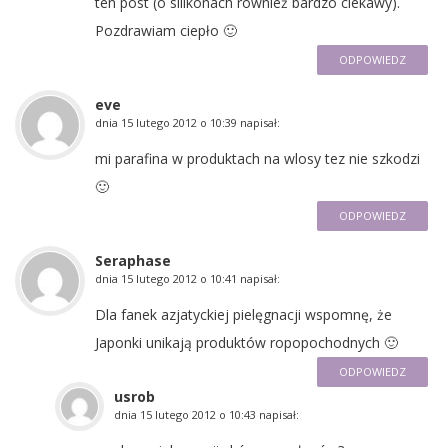
ten post (o silikonach również bardzo ciekawy).
Pozdrawiam ciepło 🙂
ODPOWIEDZ
eve
dnia
15 lutego 2012 o 10:39
napisał:
mi parafina w produktach na wlosy tez nie szkodzi
🙂
ODPOWIEDZ
Seraphase
dnia
15 lutego 2012 o 10:41
napisał:
Dla fanek azjatyckiej pielęgnacji wspomnę, że
Japonki unikają produktów ropopochodnych 🙂
ODPOWIEDZ
usrob
dnia
15 lutego 2012 o 10:43
napisał: