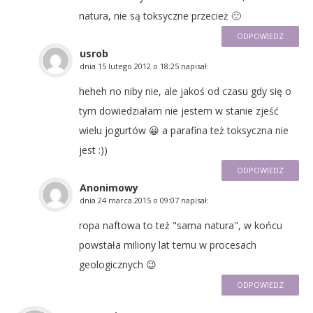
natura, nie są toksyczne przecież 🙂
ODPOWIEDZ
usrob
dnia
15 lutego 2012 o 18:25
napisał:
heheh no niby nie, ale jakoś od czasu gdy się o
tym dowiedziałam nie jestem w stanie zjeść
wielu jogurtów 😀 a parafina też toksyczna nie
jest :))
ODPOWIEDZ
Anonimowy
dnia
24 marca 2015 o 09:07
napisał:
ropa naftowa to też "sama natura", w końcu
powstała miliony lat temu w procesach
geologicznych 😉
ODPOWIEDZ