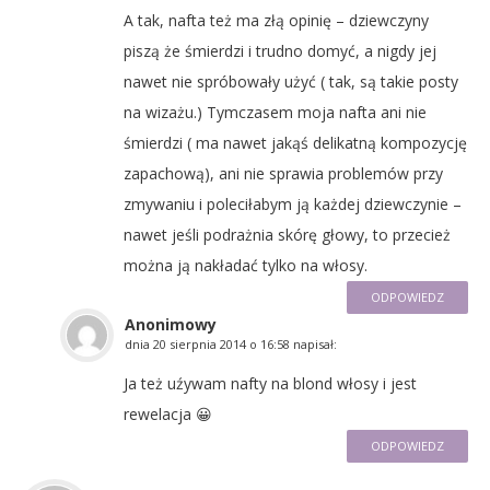
A tak, nafta też ma złą opinię – dziewczyny
piszą że śmierdzi i trudno domyć, a nigdy jej
nawet nie spróbowały użyć ( tak, są takie posty
na wizażu.) Tymczasem moja nafta ani nie
śmierdzi ( ma nawet jakąś delikatną kompozycję
zapachową), ani nie sprawia problemów przy
zmywaniu i poleciłabym ją każdej dziewczynie –
nawet jeśli podrażnia skórę głowy, to przecież
można ją nakładać tylko na włosy.
ODPOWIEDZ
Anonimowy
dnia
20 sierpnia 2014 o 16:58
napisał:
Ja też uźywam nafty na blond włosy i jest
rewelacja 😀
ODPOWIEDZ