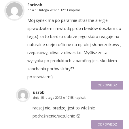
Farizah
dnia
15 lutego 2012 o 12:11
napisał:
Mój synek ma po parafinie straszne alergie
sprawdzałam i mwtodą prób i błedów doszłam do
tego:) za to bardzo dobrze jego skóra reaguje na
naturalne oleje roślinne na np olej słonecznikowy ,
rzepakowy, oliwe z oliwek itd. Myślisz że ta
wysypka po produktach z parafiną jest skutkiem
zapchania porów skóry??
pozdrawiam:)
ODPOWIEDZ
usrob
dnia
15 lutego 2012 o 17:58
napisał:
raczej nie, prędzej jest to właśnie
podrażnienie/uczulenie 🙁
ODPOWIEDZ