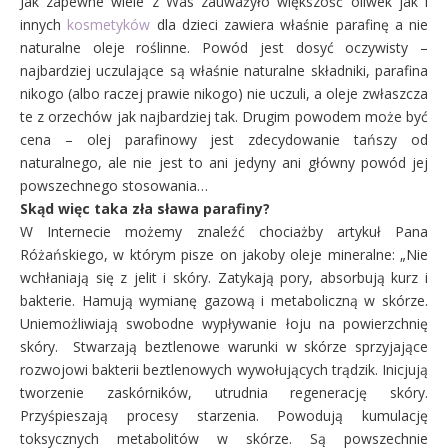
Jak zapewne wiele z Was zauważyło większość oliwek jak i
innych
kosmetyków
dla dzieci zawiera właśnie parafinę a nie
naturalne oleje roślinne. Powód jest dosyć oczywisty –
najbardziej uczulające są właśnie naturalne składniki, parafina
nikogo (albo raczej prawie nikogo) nie uczuli, a oleje zwłaszcza
te z orzechów jak najbardziej tak. Drugim powodem może być
cena – olej parafinowy jest zdecydowanie tańszy od
naturalnego, ale nie jest to ani jedyny ani główny powód jej
powszechnego stosowania…
Skąd więc taka zła sława parafiny?
W Internecie możemy znaleźć chociażby artykuł Pana
Różańskiego, w którym pisze on jakoby oleje mineralne: „
Nie
wchłaniają się z jelit i skóry. Zatykają pory, absorbują kurz i
bakterie. Hamują wymianę gazową i metaboliczną w skórze.
Uniemożliwiają swobodne wypływanie łoju na powierzchnię
skóry. Stwarzają beztlenowe warunki w skórze sprzyjające
rozwojowi bakterii beztlenowych wywołujących trądzik. Inicjują
tworzenie zaskórników, utrudnia regenerację skóry.
Przyśpieszają procesy starzenia. Powodują kumulację
toksycznych metabolitów w skórze. Są powszechnie