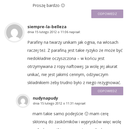
Proszę bardzo 🙂
ODPOWIEDZ
siempre-la-belleza
dnia
15 lutego 2012 o 11:06
napisał:
Parafiny na twarzy unikam jak ognia, na włosach
raczej też. Z parafiną jest takie ryzyko że może być
niedokładnie oczyszczona – w końcu jest
otrzymywana z ropy naftowej. Ja wolę jej akurat
unikać, nie jest jakimś cennym, odżywczym
składnikiem żeby trudno było z niego rezygnować.
ODPOWIEDZ
nudynapudy
dnia
15 lutego 2012 o 11:31
napisał:
mam takie samo podejście 🙂 mam cerę
skłonną do zaskórników i wyprysków więc wolę