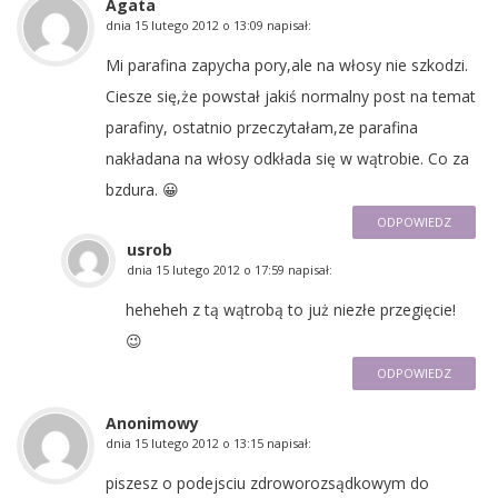
Agata
dnia
15 lutego 2012 o 13:09
napisał:
Mi parafina zapycha pory,ale na włosy nie szkodzi.
Ciesze się,że powstał jakiś normalny post na temat
parafiny, ostatnio przeczytałam,ze parafina
nakładana na włosy odkłada się w wątrobie. Co za
bzdura. 😀
ODPOWIEDZ
usrob
dnia
15 lutego 2012 o 17:59
napisał:
heheheh z tą wątrobą to już niezłe przegięcie!
😉
ODPOWIEDZ
Anonimowy
dnia
15 lutego 2012 o 13:15
napisał:
piszesz o podejsciu zdroworozsądkowym do