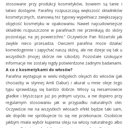
stosowane przy produkcji kosmetyków, bowiem są tanie i
łatwo dostępne. Parafiny rozpuszczają większość składników
kosmetycznych, stanowią też typowy wypełniacz zwiększający
objętość kosmetyku w opakowaniu. Nawet najcudowniejsze
składniki rozpuszczone w parafinach nie przenikają do skóry
pozostając na jej powierzchni.”
Oczywiście Pan Różański jak
zwykle nieco przesadza. Owszem parafina może działać
komedogennie i zapychać naszą skórę, ale nie dzieje się tak u
wszystkich (mojej skórze nie szkodzi). Pozostałe szokujące
informacje nie zostały nigdy potwierdzone żadnymi badaniami.
A co z kosmetykami do włosów?
Parafina występuje w wielu indyjskich olejach do włosów (jak
chociażby w słynnej Amli Dabur) i akurat u mnie oleje tego
typu sprawdzają się bardzo dobrze. Włosy są niesamowicie
gładkie i błyszczące już po jednym użyciu, a nie dopiero przy
regularnym stosowaniu jak w przypadku naturalnych olei.
Oczywiście nie na wszystkich włosach efekt będzie taki sam,
ale dopóki nie spróbujecie to się nie przekonacie. Osobiście
jakbym miała wybór kupienia oleju na włosy naturalnego albo