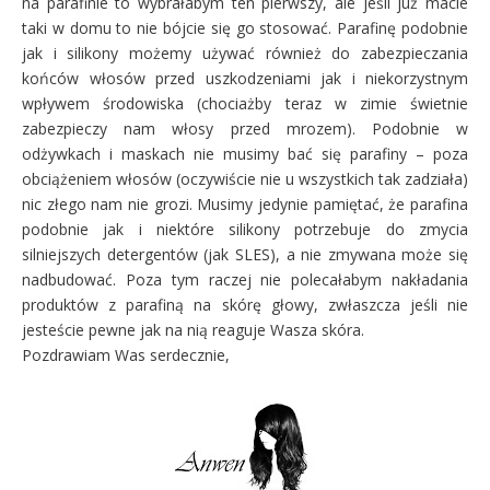
na parafinie to wybrałabym ten pierwszy, ale jeśli już macie
taki w domu to nie bójcie się go stosować. Parafinę podobnie
jak i silikony możemy używać również do zabezpieczania
końców włosów przed uszkodzeniami jak i niekorzystnym
wpływem środowiska (chociażby teraz w zimie świetnie
zabezpieczy nam włosy przed mrozem). Podobnie w
odżywkach i maskach nie musimy bać się parafiny – poza
obciążeniem włosów (oczywiście nie u wszystkich tak zadziała)
nic złego nam nie grozi. Musimy jedynie pamiętać, że parafina
podobnie jak i niektóre silikony potrzebuje do zmycia
silniejszych detergentów (jak SLES), a nie zmywana może się
nadbudować. Poza tym raczej nie polecałabym nakładania
produktów z parafiną na skórę głowy, zwłaszcza jeśli nie
jesteście pewne jak na nią reaguje Wasza skóra.
Pozdrawiam Was serdecznie,