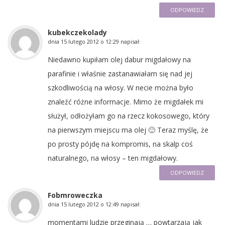
ODPOWIEDZ
kubekczekolady
dnia
15 lutego 2012 o 12:29
napisał:
Niedawno kupiłam olej dabur migdałowy na
parafinie i właśnie zastanawiałam się nad jej
szkodliwością na włosy. W necie można było
znaleźć różne informacje. Mimo że migdałek mi
służył, odłożyłam go na rzecz kokosowego, który
na pierwszym miejscu ma olej 🙂 Teraz myślę, że
po prosty pójdę na kompromis, na skalp coś
naturalnego, na włosy – ten migdałowy.
ODPOWIEDZ
Fobmroweczka
dnia
15 lutego 2012 o 12:49
napisał:
momentami ludzie przeginają … powtarzają jak