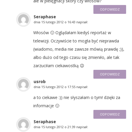
ale w pielęgnacji skóry czy włosów?
ODPOWIEDZ
Seraphase
dnia
15 lutego 2012 o 16:43
napisał:
Włosów 🙂 Oglądałam kiedyś reportaż w
telewizji. Oczywiście to mogła być nieprawda
(wiadomo, media nie zawsze mówią prawdę ;)),
albo dużo od tego czasu się zmieniło, ale tak
zarzuciłam ciekawostką 😉
ODPOWIEDZ
usrob
dnia
15 lutego 2012 o 17:55
napisał:
a to ciekawe :)) nie słyszałam o tym! dzięki za
informacje 🙂
ODPOWIEDZ
Seraphase
dnia
15 lutego 2012 o 21:39
napisał: