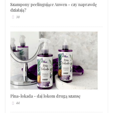
Szampony peelingujące Anwen - czy naprawdę
działają?
38
Pina-lokada - daj lokom drugą szansę
44