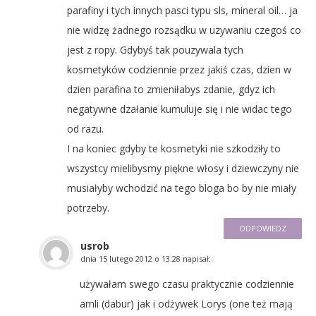
parafiny i tych innych pasci typu sls, mineral oil… ja
nie widzę żadnego rozsądku w uzywaniu czegoś co
jest z ropy. Gdybyś tak pouzywala tych
kosmetyków codziennie przez jakiś czas, dzien w
dzien parafina to zmieniłabys zdanie, gdyz ich
negatywne dzałanie kumuluje się i nie widac tego
od razu.
I na koniec gdyby te kosmetyki nie szkodziły to
wszystcy mielibysmy piękne włosy i dziewczyny nie
musiałyby wchodzić na tego bloga bo by nie miały
potrzeby.
ODPOWIEDZ
usrob
dnia
15 lutego 2012 o 13:28
napisał:
używałam swego czasu praktycznie codziennie
amli (dabur) jak i odżywek Lorys (one też mają