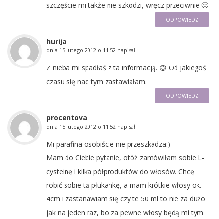
szczęście mi także nie szkodzi, wręcz przeciwnie 🙂
ODPOWIEDZ
hurija
dnia
15 lutego 2012 o 11:52
napisał:
Z nieba mi spadłaś z ta informacją. 😉 Od jakiegoś
czasu się nad tym zastawiałam.
ODPOWIEDZ
procentova
dnia
15 lutego 2012 o 11:52
napisał:
Mi parafina osobiście nie przeszkadza:)
Mam do Ciebie pytanie, otóż zamówiłam sobie L-
cysteinę i kilka półproduktów do włosów. Chcę
robić sobie tą płukankę, a mam krótkie włosy ok.
4cm i zastanawiam się czy te 50 ml to nie za dużo
jak na jeden raz, bo za pewne włosy będą mi tym