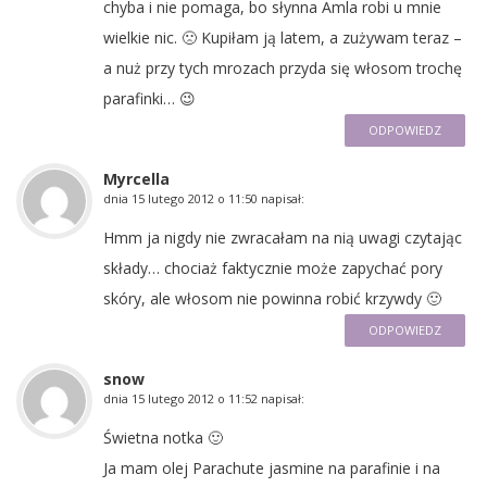
chyba i nie pomaga, bo słynna Amla robi u mnie
wielkie nic. 🙁 Kupiłam ją latem, a zużywam teraz –
a nuż przy tych mrozach przyda się włosom trochę
parafinki… 😉
ODPOWIEDZ
Myrcella
dnia
15 lutego 2012 o 11:50
napisał:
Hmm ja nigdy nie zwracałam na nią uwagi czytając
składy… chociaż faktycznie może zapychać pory
skóry, ale włosom nie powinna robić krzywdy 🙂
ODPOWIEDZ
snow
dnia
15 lutego 2012 o 11:52
napisał:
Świetna notka 🙂
Ja mam olej Parachute jasmine na parafinie i na