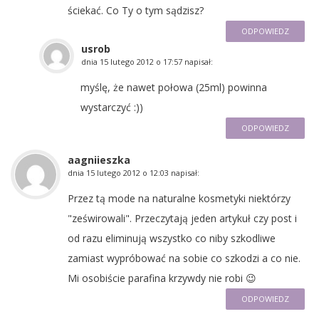
ściekać. Co Ty o tym sądzisz?
ODPOWIEDZ
usrob
dnia
15 lutego 2012 o 17:57
napisał:
myślę, że nawet połowa (25ml) powinna
wystarczyć :))
ODPOWIEDZ
aagniieszka
dnia
15 lutego 2012 o 12:03
napisał:
Przez tą mode na naturalne kosmetyki niektórzy
"ześwirowali". Przeczytają jeden artykuł czy post i
od razu eliminują wszystko co niby szkodliwe
zamiast wypróbować na sobie co szkodzi a co nie.
Mi osobiście parafina krzywdy nie robi 😉
ODPOWIEDZ