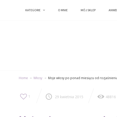
KATEGORIE
KATEGORIE
O MNIE
O MNIE
MÓJ SKLEP
MÓJ SKLEP
ANWE
ANWE
Home
Włosy
Moje włosy po ponad miesiącu od rozjaśnieni
1
29 kwietnia 2015
48816