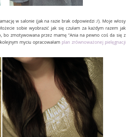
lamację w salonie (jak na razie brak odpowiedzi :/). Moje włosy
Możecie sobie wyobrazić jak się czułam za każdym razem jak
ugo, bo zmotywowana przez mamę “
Ania na pewno coś da się z
y kolejnym myciu opracowałam
plan zrównoważonej pielęgnacji