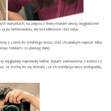
samych warunkach; na zdjęciu z lewej miałam włosy ‘wygładzone’
 są po laminowaniu, ale bez silikonów i bez oleju
osy z czerni do średniego brązu. Dziś chciałabym napisać kilka
siąc robiłam i co planuję dalej.
osy wyglądały naprawdę ładnie. Byłam zadowolona z koloru i z
ż, że trochę im się dostało i że ich kondycja nieco podupadła,