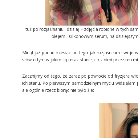
tuż po rozjaśnianiu i dzisiaj – zdjęcia robione w tych 
olejem i silikonowym serum, na dzisiejszym
Minął już ponad miesiąc od tego jak rozjaśniłam swoje wł
słów o tym w jakim są teraz stanie, co z nimi przez ten mie
Zacznijmy od tego, że zaraz po powrocie od fryzjera wł
ich stanu. Po pierwszym samodzielnym myciu widziałam ju
ale ogólnie rzecz biorąc nie było źle: