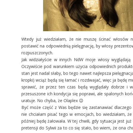
Wtedy już wiedziałam, że nie muszę ścinać włosów na
postawić na odpowiednią pielęgnację, by włosy prezentow
rozpuszczonych.
Jak widziałyście w innych NdW moje włosy wyglądają c
Oczywiście pod warunkiem użycia odpowiednich produktów
stan jest nadal słaby, bo tego nawet najlepsza pielęgnacj
kropki) wciąż będą się łamać i rozdwajać, więc ja będę 
sprawić, że przez ten czas będą wyglądały dobrze i w 
przesuszone ich kondycja się poprawi, ale spalonych końc
uratuje. No chyba, że Olaplex 😉
Być może część z Was będzie się zastanawiać dlaczego 
nie chciałam pisać tego w emocjach, bo wiedziałam, że
później będę żałowała. W tej chwili, gdy sytuacja jest j
pretensji do Sylwii za to co się stało, bo wiem, że ona ch