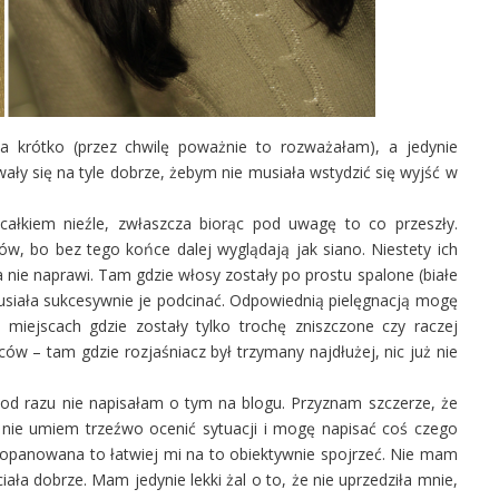
 krótko (przez chwilę poważnie to rozważałam), a jedynie
ały się na tyle dobrze, żebym nie musiała wstydzić się wyjść w
ałkiem nieźle, zwłaszcza biorąc pod uwagę to co przeszły.
, bo bez tego końce dalej wyglądają jak siano. Niestety ich
a nie naprawi. Tam gdzie włosy zostały po prostu spalone (białe
musiała sukcesywnie je podcinać. Odpowiednią pielęgnacją mogę
miejscach gdzie zostały tylko trochę zniszczone czy raczej
ów – tam gdzie rozjaśniacz był trzymany najdłużej, nic już nie
od razu nie napisałam o tym na blogu. Przyznam szczerze, że
 nie umiem trzeźwo ocenić sytuacji i mogę napisać coś czego
uż opanowana to łatwiej mi na to obiektywnie spojrzeć. Nie mam
ciała dobrze. Mam jedynie lekki żal o to, że nie uprzedziła mnie,