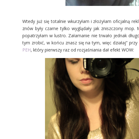
Wtedy już się totalnie wkurzyłam i złożyłam oficjalną rek
znów były czarne tylko wyglądały jak zniszczony mop. 
popatrzyłam w lustro. Załamanie nie trwało jednak dł
tym zrobić, w końcu znasz się na tym, więc działaj
” prz
PEH
, który pierwszy raz od rozjaśniania dał efekt WOW: