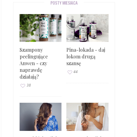
POSTY MIESIĄCA
Szampony
Pina-lokada - daj
peelingujące
lokom drugą
Anwen - czy
szansę
naprawdę
44
działają?
38