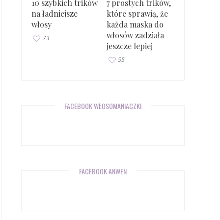
10 szybkich trików
7 prostych trików,
na ładniejsze
które sprawią, że
włosy
każda maska do
włosów zadziała
73
jeszcze lepiej
55
FACEBOOK WŁOSOMANIACZKI
FACEBOOK ANWEN