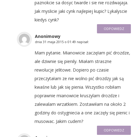
paznokcie sa dosyc twarde i sie nie rozdwajaja.
Jak myslicie jaki cynk najlepiej kupic? Lykalyscie
kiedys cynk?
ODPOWIEDZ
Anonimowy
dnia
31 maja 2015 o 01:49
napisał:
Mam pytanie. Mianowicie zaczęłam pić drozdze,
ale dziwnie się pienily. Miałam straszne
rewolucje jelitowe. Dopiero po czasie
przeczytałam ze nie wolno pić drozdzy jak są
kwaśne lub jak się pienia. Wszystko robiłam
poprawnie mianowicie kruszylam drozdze i
zalewalam wrzatkiem. Zostawiłam na około 2
godziny do ostygniecia a one zaczęły się pienic i
musowac. Jakim cudem?
ODPOWIEDZ