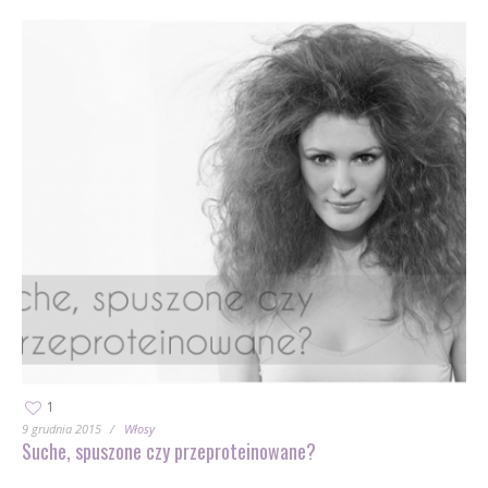
1
9 grudnia 2015
Włosy
Suche, spuszone czy przeproteinowane?