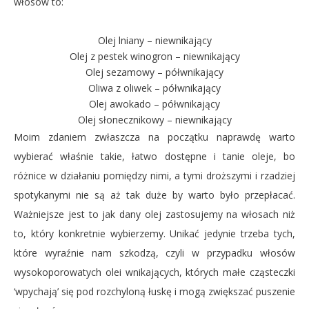
włosów to:
Olej lniany – niewnikający
Olej z pestek winogron – niewnikający
Olej sezamowy – półwnikający
Oliwa z oliwek – półwnikający
Olej awokado – półwnikający
Olej słonecznikowy – niewnikający
Moim zdaniem zwłaszcza na początku naprawdę warto
wybierać właśnie takie, łatwo dostępne i tanie oleje, bo
różnice w działaniu pomiędzy nimi, a tymi droższymi i rzadziej
spotykanymi nie są aż tak duże by warto było przepłacać.
Ważniejsze jest to jak dany olej zastosujemy na włosach niż
to, który konkretnie wybierzemy. Unikać jedynie trzeba tych,
które wyraźnie nam szkodzą, czyli w przypadku włosów
wysokoporowatych olei wnikających, których małe cząsteczki
‘wpychają’ się pod rozchyloną łuskę i mogą zwiększać puszenie