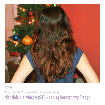
0
13 grudnia 2015
niedziela dla włosów
Włosy
Niedziela dla włosów (94) – zabieg keratynowy Artego