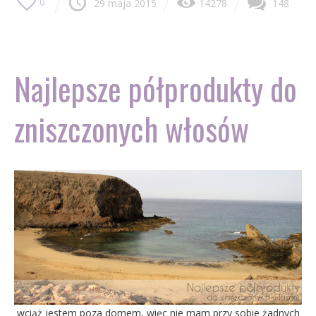
0
29 maja 2015
14278
148
Najlepsze półprodukty do
zniszczonych włosów
wciąż jestem poza domem, więc nie mam przy sobie żadnych