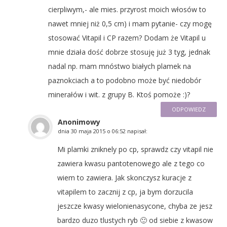
cierpliwym,- ale mies. przyrost moich włosów to
nawet mniej niż 0,5 cm) i mam pytanie- czy mogę
stosować Vitapil i CP razem? Dodam że Vitapil u
mnie działa dość dobrze stosuję już 3 tyg, jednak
nadal np. mam mnóstwo białych plamek na
paznokciach a to podobno może być niedobór
minerałów i wit. z grupy B. Ktoś pomoże :)?
ODPOWIEDZ
Anonimowy
dnia
30 maja 2015 o 06:52
napisał:
Mi plamki zniknely po cp, sprawdz czy vitapil nie
zawiera kwasu pantotenowego ale z tego co
wiem to zawiera. Jak skonczysz kuracje z
vitapilem to zacznij z cp, ja bym dorzucila
jeszcze kwasy wielonienasycone, chyba ze jesz
bardzo duzo tlustych ryb 🙂 od siebie z kwasow