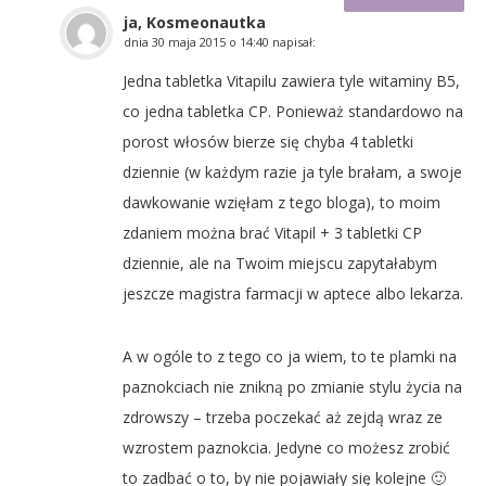
ja, Kosmeonautka
dnia
30 maja 2015 o 14:40
napisał:
Jedna tabletka Vitapilu zawiera tyle witaminy B5,
co jedna tabletka CP. Ponieważ standardowo na
porost włosów bierze się chyba 4 tabletki
dziennie (w każdym razie ja tyle brałam, a swoje
dawkowanie wzięłam z tego bloga), to moim
zdaniem można brać Vitapil + 3 tabletki CP
dziennie, ale na Twoim miejscu zapytałabym
jeszcze magistra farmacji w aptece albo lekarza.
A w ogóle to z tego co ja wiem, to te plamki na
paznokciach nie znikną po zmianie stylu życia na
zdrowszy – trzeba poczekać aż zejdą wraz ze
wzrostem paznokcia. Jedyne co możesz zrobić
to zadbać o to, by nie pojawiały się kolejne 🙂