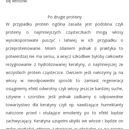
się włosów.
Po drugie proteiny
W przypadku protein ogólna zasada jest podobna czyli
proteiny o najmniejszych cząsteczkach mogą włosy
wysokoporowate puszyć i łatwiej w ich przypadku o
przeproteinowanie. Moim zdaniem jednak (i praktyka to
potwierdza) nie ma sensu, a wręcz szkodliwe byłoby całkowite
rezygnowanie z hydrolizowanej keratyny, o najmniejszej ze
wszystkich protein cząsteczce. Owszem jeśli nałożymy ją na
włosy w nieodpowiedni sposób to zamiast regeneracji
osiągniemy efekt odwrotny czyli włosy jeszcze bardziej suche,
sztywne i szorstkie. Jeśli jednak zadbamy o odpowiednie
towarzystwo dla keratyny czyli np. nawilżające humektanty
nałożone przed i otulające emolienty po to efekt będzie
zachwycający. Keratyna uzupełni ubytki we włosie i będzie on
znów wyglądał zdrowo. Łatwiejsze w obsłudze są na pewno