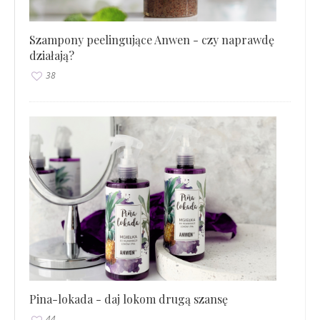
Szampony peelingujące Anwen - czy naprawdę
działają?
38
Pina-lokada - daj lokom drugą szansę
44