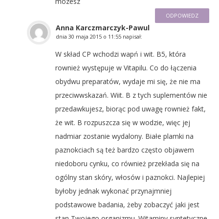
mozesz
ODPOWIEDZ
Anna Karczmarczyk-Pawul
dnia
30 maja 2015 o 11:55
napisał:
W skład CP wchodzi wapń i wit. B5, która
rownież występuje w Vitapilu. Co do łączenia
obydwu preparatów, wydaje mi się, że nie ma
przeciwwskazań. Wiit. B z tych suplementów nie
przedawkujesz, biorąc pod uwagę rownież fakt,
że wit. B rozpuszcza się w wodzie, więc jej
nadmiar zostanie wydalony. Białe plamki na
paznokciach są też bardzo często objawem
niedoboru cynku, co również przekłada się na
ogólny stan skóry, włosów i paznokci. Najlepiej
byłoby jednak wykonać przynajmniej
podstawowe badania, żeby zobaczyć jaki jest
stan Twojego organizmu. Witaminy syntetyczne