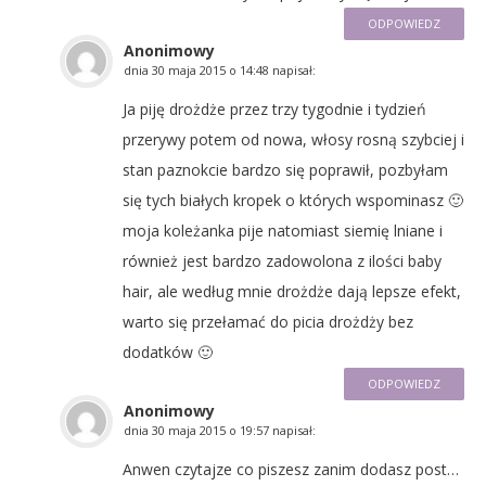
ODPOWIEDZ
Anonimowy
dnia
30 maja 2015 o 14:48
napisał:
Ja piję drożdże przez trzy tygodnie i tydzień
przerywy potem od nowa, włosy rosną szybciej i
stan paznokcie bardzo się poprawił, pozbyłam
się tych białych kropek o których wspominasz 🙂
moja koleżanka pije natomiast siemię lniane i
również jest bardzo zadowolona z ilości baby
hair, ale według mnie drożdże dają lepsze efekt,
warto się przełamać do picia drożdży bez
dodatków 🙂
ODPOWIEDZ
Anonimowy
dnia
30 maja 2015 o 19:57
napisał:
Anwen czytajze co piszesz zanim dodasz post…