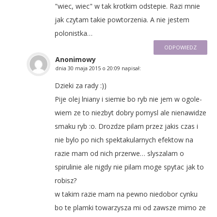
"wiec, wiec" w tak krotkim odstepie. Razi mnie
jak czytam takie powtorzenia. A nie jestem
polonistka…
ODPOWIEDZ
Anonimowy
dnia
30 maja 2015 o 20:09
napisał:
Dzieki za rady :))
Pije olej lniany i siemie bo ryb nie jem w ogole-
wiem ze to niezbyt dobry pomysl ale nienawidze
smaku ryb :o. Drozdze pilam przez jakis czas i
nie bylo po nich spektakularnych efektow na
razie mam od nich przerwe… slyszalam o
spirulinie ale nigdy nie pilam moge spytac jak to
robisz?
w takim razie mam na pewno niedobor cynku
bo te plamki towarzysza mi od zawsze mimo ze