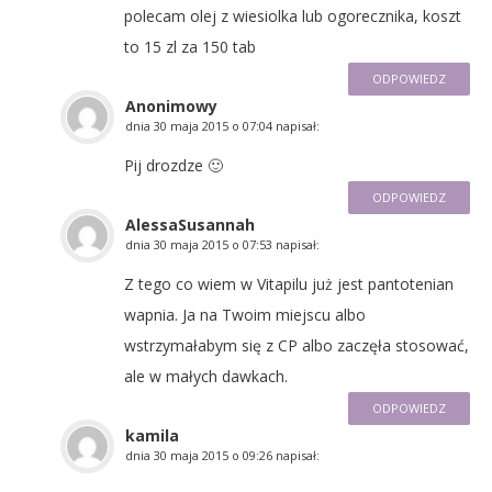
polecam olej z wiesiolka lub ogorecznika, koszt
to 15 zl za 150 tab
ODPOWIEDZ
Anonimowy
dnia
30 maja 2015 o 07:04
napisał:
Pij drozdze 🙂
ODPOWIEDZ
AlessaSusannah
dnia
30 maja 2015 o 07:53
napisał:
Z tego co wiem w Vitapilu już jest pantotenian
wapnia. Ja na Twoim miejscu albo
wstrzymałabym się z CP albo zaczęła stosować,
ale w małych dawkach.
ODPOWIEDZ
kamila
dnia
30 maja 2015 o 09:26
napisał: