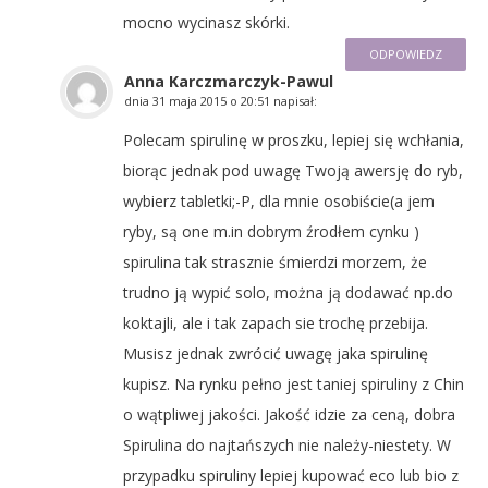
mocno wycinasz skórki.
ODPOWIEDZ
Anna Karczmarczyk-Pawul
dnia
31 maja 2015 o 20:51
napisał:
Polecam spirulinę w proszku, lepiej się wchłania,
biorąc jednak pod uwagę Twoją awersję do ryb,
wybierz tabletki;-P, dla mnie osobiście(a jem
ryby, są one m.in dobrym źrodłem cynku )
spirulina tak strasznie śmierdzi morzem, że
trudno ją wypić solo, można ją dodawać np.do
koktajli, ale i tak zapach sie trochę przebija.
Musisz jednak zwrócić uwagę jaka spirulinę
kupisz. Na rynku pełno jest taniej spiruliny z Chin
o wątpliwej jakości. Jakość idzie za ceną, dobra
Spirulina do najtańszych nie należy-niestety. W
przypadku spiruliny lepiej kupować eco lub bio z