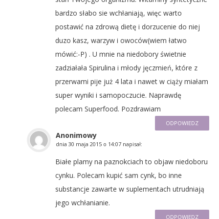
bardzo słabo sie wchłaniają, więc warto
postawić na zdrową dietę i dorzucenie do niej
duzo kasz, warzyw i owoców(wiem łatwo
mówić:-P) . U mnie na niedobory świetnie
zadziałała Spirulina i młody jęczmień, które z
przerwami pije już 4 lata i nawet w ciąży miałam
super wyniki i samopoczucie. Naprawdę
polecam Superfood. Pozdrawiam
ODPOWIEDZ
Anonimowy
dnia
30 maja 2015 o 14:07
napisał:
Białe plamy na paznokciach to objaw niedoboru
cynku. Polecam kupić sam cynk, bo inne
substancje zawarte w suplementach utrudniają
jego wchłanianie.
ODPOWIEDZ