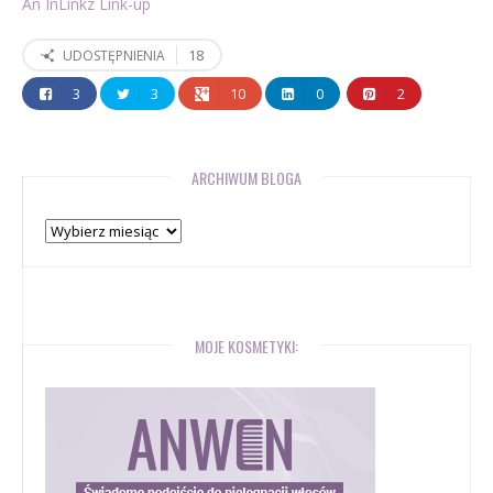
An InLinkz Link-up
18
UDOSTĘPNIENIA
3
3
10
0
2
ARCHIWUM BLOGA
Archiwum
bloga
MOJE KOSMETYKI: