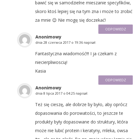
bawić się w samodzielne mieszanie specyfików,
skoro ktoś lepiej się na tym zna i może to zrobić
za mnie 😉 Nie mogę się doczekać!
ODPOWIEDZ
Anonimowy
dnia
28 czerwca 2017 o 19:36
napisał:
Fantastyczna wiadomość!!! I ja czekam z
niecierpliwoscią!
Kasia
ODPOWIEDZ
Anonimowy
dnia
8 lipca 2017 o 04:25
napisał:
Też się cieszę, ale dobrze by było, aby oprócz
dopasowania do porowatości, to jeszcze te
produkty były dopasowane do struktury, która
może nie lubić protein i keratyny, mleka, owsa