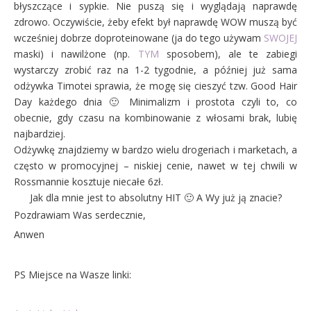
błyszczące i sypkie. Nie puszą się i wyglądają naprawdę
zdrowo. Oczywiście, żeby efekt był naprawdę WOW muszą być
wcześniej dobrze doproteinowane (ja do tego używam
SWOJEJ
maski) i nawilżone (np.
TYM
sposobem), ale te zabiegi
wystarczy zrobić raz na 1-2 tygodnie, a później już sama
odżywka Timotei sprawia, że mogę się cieszyć tzw. Good Hair
Day każdego dnia 🙂 Minimalizm i prostota czyli to, co
obecnie, gdy czasu na kombinowanie z włosami brak, lubię
najbardziej.
Odżywkę znajdziemy w bardzo wielu drogeriach i marketach, a
często w promocyjnej – niskiej cenie, nawet w tej chwili w
Rossmannie kosztuje niecałe 6zł.
Jak dla mnie jest to absolutny HIT 🙂 A Wy już ją znacie?
Pozdrawiam Was serdecznie,
Anwen
PS Miejsce na Wasze linki: