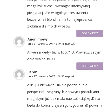
mogą być suche i wymagać intensywnej
pielęgnacji. Ale w ogólnym zestawieniu
bezbarwna i blond henna to najlepsze, co
zrobiłam dla moich włosów.
ODPOWIEDZ
Anonimowy
dnia
27 czerwca 2017 o 10:15
napisał:
Anwen a kiedy? Już w lipcu? :D. Powiedź, żebym
odłożyła hajsy <3
ODPOWIEDZ
usrob
dnia
27 czerwca 2017 o 18:35
napisał:
o ile już nic więcej się nie podzieje (a o
perypetiach związanych z nowymi produktami
mogłabym już bez mała napisać książkę :D) to
będą do końca przyszłego tygodnia :))) powiem