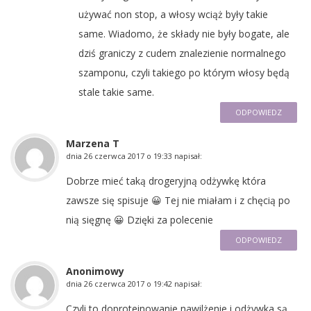
używać non stop, a włosy wciąż były takie
same. Wiadomo, że składy nie były bogate, ale
dziś graniczy z cudem znalezienie normalnego
szamponu, czyli takiego po którym włosy będą
stale takie same.
ODPOWIEDZ
Marzena T
dnia
26 czerwca 2017 o 19:33
napisał:
Dobrze mieć taką drogeryjną odżywkę która
zawsze się spisuje 😀 Tej nie miałam i z chęcią po
nią sięgnę 😀 Dzięki za polecenie
ODPOWIEDZ
Anonimowy
dnia
26 czerwca 2017 o 19:42
napisał:
Czyli to doproteinowanie,nawilżenie i odżywka są