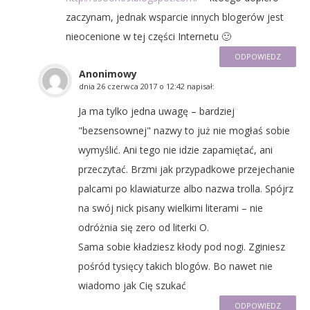
zaczynam, jednak wsparcie innych blogerów jest
nieocenione w tej części Internetu 🙂
ODPOWIEDZ
Anonimowy
dnia
26 czerwca 2017 o 12:42
napisał:
Ja ma tylko jedna uwagę – bardziej
"bezsensownej" nazwy to już nie mogłaś sobie
wymyślić. Ani tego nie idzie zapamiętać, ani
przeczytać. Brzmi jak przypadkowe przejechanie
palcami po klawiaturze albo nazwa trolla. Spójrz
na swój nick pisany wielkimi literami – nie
odróżnia się zero od literki O.
Sama sobie kładziesz kłody pod nogi. Zginiesz
pośród tysięcy takich blogów. Bo nawet nie
wiadomo jak Cię szukać
ODPOWIEDZ