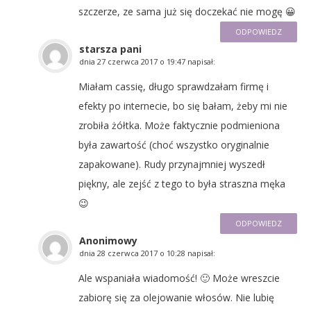
szczerze, ze sama już się doczekać nie mogę 😀
ODPOWIEDZ
starsza pani
dnia
27 czerwca 2017 o 19:47
napisał:
Miałam cassię, długo sprawdzałam firmę i
efekty po internecie, bo się bałam, żeby mi nie
zrobiła żółtka. Może faktycznie podmieniona
była zawartość (choć wszystko oryginalnie
zapakowane). Rudy przynajmniej wyszedł
piękny, ale zejść z tego to była straszna męka
😉
ODPOWIEDZ
Anonimowy
dnia
28 czerwca 2017 o 10:28
napisał:
Ale wspaniała wiadomość! 🙂 Może wreszcie
zabiorę się za olejowanie włosów. Nie lubię