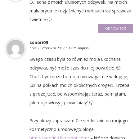
O, jedna z moich ulubionych odżywek. Na moich
makabrycznie rozjaśnianych włosach się sprawdza
świetnie 🙂
ODPOWIEDZ
ssoori09
dnia
26 czerwca 2017 o 12:25
napisał:
Swego czasu była to również moja ukochana
odżywka, być może czas do niej powrócić. 🙂
Choć, być może to moja nieuwaga, nie widuję jej
już na półkach moich okolicznych drogerii. Trzeba
się rozejrzeć, bo wspominając teraz, pamiętam,
jak moje włosy ją 'uwielbiały' 🙂
Przy okazji zapraszam Cię serdecznie na mojego
kosmetyczno-urodowego bloga –
http://ssoori09.blogspot.com/
– któego dopiero