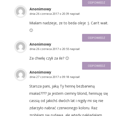
ODPOWIEDZ
Anonimowy
dnia
26 czerwca 2017 o 20:39
napisał:
Mialam nadzieje, ze to beda oleje :). Can't wait.
🙂
ODPOWIEDZ
Anonimowy
dnia
26 czerwca 2017 o 20:55
napisał:
Za chwilę czyli za ile? 🙂
ODPOWIEDZ
Anonimowy
dnia
27 czerwca 2017 o 09:18
napisał:
Starsza pani, jaką Ty hennę bezbarwną
miałaś???? Ja jestem ciemny blond, hennuję się
cassią od jakichś dwóch lat i nigdy mi się nie
zdarzyło nabrać czerwonego koloru. Raz
zrobiłam się rudawa, ale wtedy nakładałam