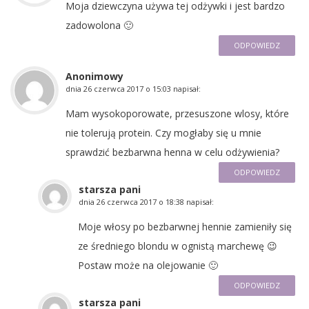
Moja dziewczyna używa tej odżywki i jest bardzo
zadowolona 🙂
ODPOWIEDZ
Anonimowy
dnia
26 czerwca 2017 o 15:03
napisał:
Mam wysokoporowate, przesuszone wlosy, które
nie tolerują protein. Czy mogłaby się u mnie
sprawdzić bezbarwna henna w celu odżywienia?
ODPOWIEDZ
starsza pani
dnia
26 czerwca 2017 o 18:38
napisał:
Moje włosy po bezbarwnej hennie zamieniły się
ze średniego blondu w ognistą marchewę 😉
Postaw może na olejowanie 🙂
ODPOWIEDZ
starsza pani