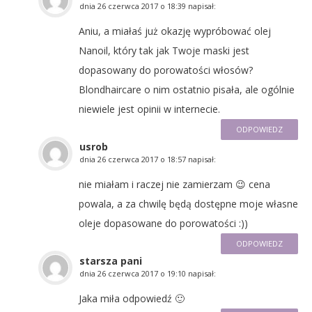
dnia
26 czerwca 2017 o 18:39
napisał:
Aniu, a miałaś już okazję wypróbować olej
Nanoil, który tak jak Twoje maski jest
dopasowany do porowatości włosów?
Blondhaircare o nim ostatnio pisała, ale ogólnie
niewiele jest opinii w internecie.
ODPOWIEDZ
usrob
dnia
26 czerwca 2017 o 18:57
napisał:
nie miałam i raczej nie zamierzam 😉 cena
powala, a za chwilę będą dostępne moje własne
oleje dopasowane do porowatości :))
ODPOWIEDZ
starsza pani
dnia
26 czerwca 2017 o 19:10
napisał:
Jaka miła odpowiedź 🙂