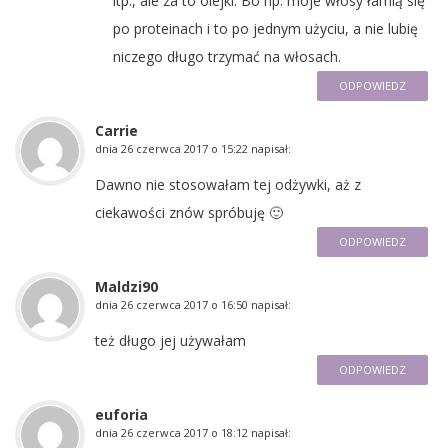
itp., ale za to olejki. Bo np. moje włosy łamią się
po proteinach i to po jednym użyciu, a nie lubię
niczego długo trzymać na włosach.
ODPOWIEDZ
Carrie
dnia
26 czerwca 2017 o 15:22
napisał:
Dawno nie stosowałam tej odżywki, aż z
ciekawości znów spróbuję 🙂
ODPOWIEDZ
Maldzi90
dnia
26 czerwca 2017 o 16:50
napisał:
też długo jej używałam
ODPOWIEDZ
euforia
dnia
26 czerwca 2017 o 18:12
napisał: