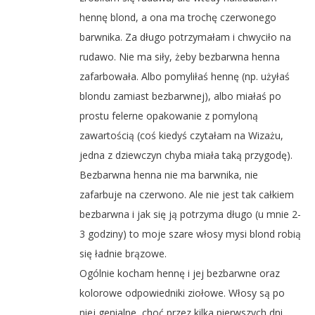
hennę blond, a ona ma trochę czerwonego
barwnika. Za długo potrzymałam i chwyciło na
rudawo. Nie ma siły, żeby bezbarwna henna
zafarbowała. Albo pomyliłaś hennę (np. użyłaś
blondu zamiast bezbarwnej), albo miałaś po
prostu felerne opakowanie z pomyloną
zawartością (coś kiedyś czytałam na Wizażu,
jedna z dziewczyn chyba miała taką przygodę).
Bezbarwna henna nie ma barwnika, nie
zafarbuje na czerwono. Ale nie jest tak całkiem
bezbarwna i jak się ją potrzyma długo (u mnie 2-
3 godziny) to moje szare włosy mysi blond robią
się ładnie brązowe.
Ogólnie kocham hennę i jej bezbarwne oraz
kolorowe odpowiedniki ziołowe. Włosy są po
niej genialne, choć przez kilka pierwszych dni