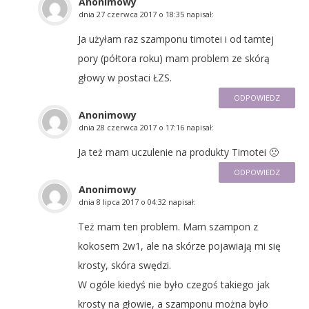
Anonimowy
dnia
27 czerwca 2017 o 18:35
napisał:
Ja użyłam raz szamponu timotei i od tamtej
pory (półtora roku) mam problem ze skórą
głowy w postaci ŁZS.
ODPOWIEDZ
Anonimowy
dnia
28 czerwca 2017 o 17:16
napisał:
Ja też mam uczulenie na produkty Timotei 🙁
ODPOWIEDZ
Anonimowy
dnia
8 lipca 2017 o 04:32
napisał:
Też mam ten problem. Mam szampon z
kokosem 2w1, ale na skórze pojawiają mi się
krosty, skóra swędzi.
W ogóle kiedyś nie było czegoś takiego jak
krosty na głowie, a szamponu można było