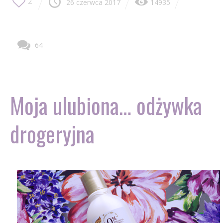
2
26 czerwca 2017
14935
64
Moja ulubiona… odżywka
drogeryjna