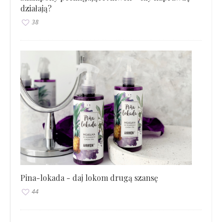
działają?
38
Pina-lokada - daj lokom drugą szansę
44