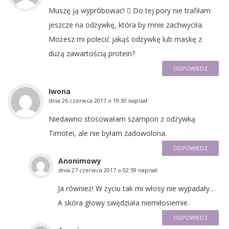
Muszę ją wypróbować!  Do tej pory nie trafiłam
jeszcze na odżywkę, która by mnie zachwyciła.
Możesz mi polecić jakąś odżywkę lub maskę z
dużą zawartością protein?
ODPOWIEDZ
Iwona
dnia
26 czerwca 2017 o 19:30
napisał:
Niedawno stosowałam szampon z odżywką
Timotei, ale nie byłam zadowolona.
ODPOWIEDZ
Anonimowy
dnia
27 czerwca 2017 o 02:59
napisał:
Ja również! W życiu tak mi włosy nie wypadały…
A skóra głowy swędziała niemiłosiernie.
ODPOWIEDZ