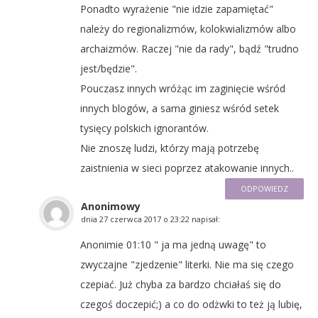
Ponadto wyrażenie "nie idzie zapamiętać"
należy do regionalizmów, kolokwializmów albo
archaizmów. Raczej "nie da rady", bądź "trudno
jest/będzie".
Pouczasz innych wróżąc im zaginięcie wśród
innych blogów, a sama giniesz wśród setek
tysięcy polskich ignorantów.
Nie znoszę ludzi, którzy mają potrzebę
zaistnienia w sieci poprzez atakowanie innych..
ODPOWIEDZ
Anonimowy
dnia
27 czerwca 2017 o 23:22
napisał:
Anonimie 01:10 " ja ma jedną uwagę" to
zwyczajne "zjedzenie" literki. Nie ma się czego
czepiać. Już chyba za bardzo chciałaś się do
czegoś doczepić;) a co do odżwki to też ją lubię,