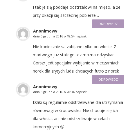
I tak je się poddaje odstrzałowi na mięso, a że
przy okazji się szczecinę pobierze…
ODPOWIEDZ
Anonimowy
dnia
5 grudnia 2016 o 18:54
napisał:
Nie koniecznie sa zabijane tylko po wlosie. Z
martwego juz statego tez mozna odzyskac.
Gorszr jedt specjalnr wybijanie w meczarniach
norek dla zrytych ludzi chxiacych futro z norek
ODPOWIEDZ
Anonimowy
dnia
5 grudnia 2016 o 20:34
napisał:
Dziki są regularnie odstrzeliwane dla utrzymania
równowagi w środowisku. Nie choduje się ich
dla włosia, ani nie odstrzeliwuje w celach
komercyjnych 🙂