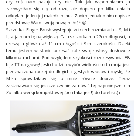
czy coś nam pasuje czy nie. Tak jak wspomniałam ja
zachwyciłam się nią od razu, ale dopiero po kilku dniach
odkryłam jeden jej maleńki minus. Zanim jednak o nim napiszę
przedstawię Wam swoją nową miłość 😉
Szczotka Finger Brush występuje w trzech rozmiarach – S, M i
L, a ja mam tę największą. Cala szczotka ma 27cm długości, a
czesząca główka aż 11 cm długości i 9cm szerokości. Dzięki
temu jestem w stanie uczesać całe swoje włosy dosłownie
kilkoma ruchami. Pod względem szybkości rozczesywania FB
bije TT na głowę! Jeśli chodzi o wybór wielkości to ta moja jest
przeznaczona raczej do długich i gęstych włosów i myślę, że
M-ka sprawdziłaby się u mnie równie dobrze. Teraz
zastanawiam się jeszcze czy nie zamówić tej najmniejszej dla
Zu albo wersji kompaktowej (bo i taka jest!) do torebki :))