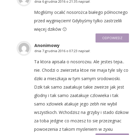
dnia
6 grudnia 2016 o 21:35
napisał:
Mogliśmy ocalić nosorożca białego północnego
przed wyginięciem! Gdybyśmy tylko zastrzelili
więcej dzików 🙁
ODPOWIEDZ
Anonimowy
dnia
7 grudnia 2016 o 07:23
napisał:
Ta ktora apisala o nosorozxu. Ale jestes tepa..
nie. Chodzi o zwierzeta ktoe nie maja tyle sily co
dziki a mieszkaja w tym samym srodowoski.
Dzik tak samo zaatakuje takie zweirze jak jest
glodny i tak samo zaatakuje czlowieka i tak
samo xzlowiek atakuje jego zebh nie wybil
wszystkoch. Wchodzisz na grzyby i stado dzikow
za toba jedgne co mozesz to sie przezegnac
powoezenia z takom mysleniem w zyxiu