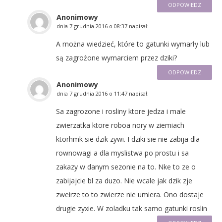
ODPOWIEDZ
Anonimowy
dnia
7 grudnia 2016 o 08:37
napisał:
A można wiedzieć, które to gatunki wymarły lub
są zagrożone wymarciem przez dziki?
ODPOWIEDZ
Anonimowy
dnia
7 grudnia 2016 o 11:47
napisał:
Sa zagrozone i rosliny ktore jedza i male
zwierzatka ktore roboa nory w ziemiach
ktorhmk sie dzik zywi. I dziki sie nie zabija dla
rownowagi a dla myslistwa po prostu i sa
zakazy w danym sezonie na to. Nke to ze o
zabijajcie bl za duzo. Nie wcale jak dzik zje
zweirze to to zwierze nie umiera. Ono dostaje
drugie zyxie. W zoladku tak samo gatunki roslin