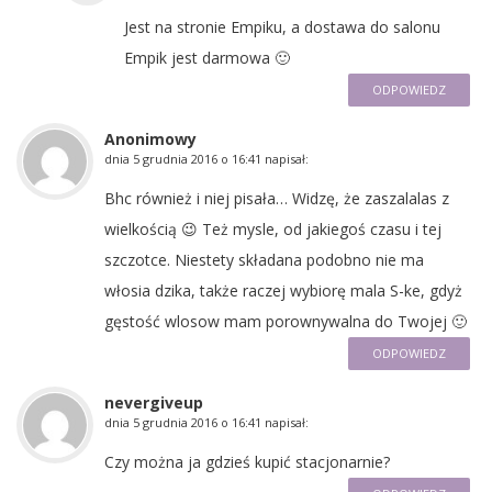
Jest na stronie Empiku, a dostawa do salonu
Empik jest darmowa 🙂
ODPOWIEDZ
Anonimowy
dnia
5 grudnia 2016 o 16:41
napisał:
Bhc również i niej pisała… Widzę, że zaszalalas z
wielkością 😉 Też mysle, od jakiegoś czasu i tej
szczotce. Niestety składana podobno nie ma
włosia dzika, także raczej wybiorę mala S-ke, gdyż
gęstość wlosow mam porownywalna do Twojej 🙂
ODPOWIEDZ
nevergiveup
dnia
5 grudnia 2016 o 16:41
napisał:
Czy można ja gdzieś kupić stacjonarnie?