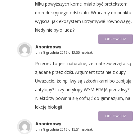
kilku powyższych komci miało być pretekstem
do redukcyjnego odstrzału. Wracamy do punktu
wyjscia: jak ekosystem utrzymywał równowagę,
kiedy nie było ludzi?
ODPOWIEDZ
Anonimowy
dnia
8 grudnia 2016 o 13:55
napisał:
Przecież to jest naturalne, że małe zwierzęta są
zjadane przez dziki. Argument totalnie z dupy.
Uważacie, że np. lwy są szkodnikami bo zabijają
antylopy? I czy antylopy WYMIERAJĄ przez lwy?
Niektórzy powinni się cofnąć do gimnazjum, na
lekcję biologii
ODPOWIEDZ
Anonimowy
dnia
8 grudnia 2016 o 15:51
napisał: