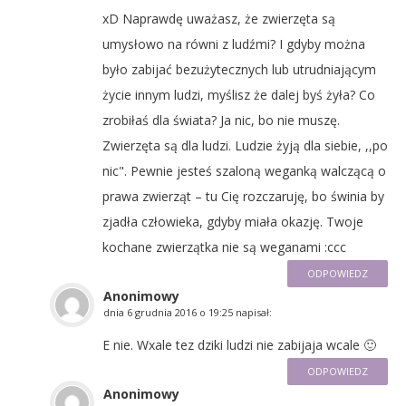
xD Naprawdę uważasz, że zwierzęta są
umysłowo na równi z ludźmi? I gdyby można
było zabijać bezużytecznych lub utrudniającym
życie innym ludzi, myślisz że dalej byś żyła? Co
zrobiłaś dla świata? Ja nic, bo nie muszę.
Zwierzęta są dla ludzi. Ludzie żyją dla siebie, ,,po
nic". Pewnie jesteś szaloną weganką walczącą o
prawa zwierząt – tu Cię rozczaruję, bo świnia by
zjadła człowieka, gdyby miała okazję. Twoje
kochane zwierzątka nie są weganami :ccc
ODPOWIEDZ
Anonimowy
dnia
6 grudnia 2016 o 19:25
napisał:
E nie. Wxale tez dziki ludzi nie zabijaja wcale 🙂
ODPOWIEDZ
Anonimowy