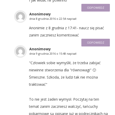
I jak widac nir powinno
ODPOWIEDZ
Anonimowy
dnia
8 grudnia 2016 o 22:54
napisał:
Anonimie z 8 grudnia z 17:41- naucz się pisać
zanim zaczniesz komentować
ODPOWIEDZ
Anonimowy
dnia
9 grudnia 2016 o 15:48
napisał:
"Człowiek sobie wymyślił, że trzeba zabijać
niewinne stworzenia dla "równowagi" 🙂
Śmieszne. Szkoda, że ludzi tak nie można
traktować"
To nie jest żaden wymysł. Poczytaj na ten
temat zanim zaczniesz walczyć, łańcuchy
pokarmowe są opisane już w podręcznikach na