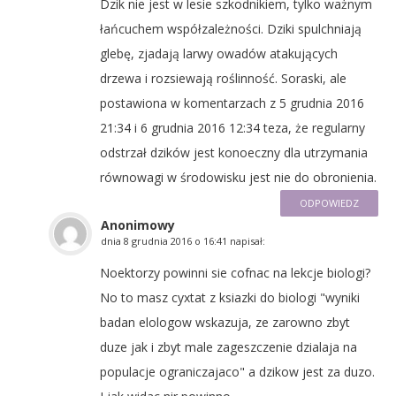
Dzik nie jest w lesie szkodnikiem, tylko ważnym
łańcuchem współzależności. Dziki spulchniają
glebę, zjadają larwy owadów atakujących
drzewa i rozsiewają roślinność. Soraski, ale
postawiona w komentarzach z 5 grudnia 2016
21:34 i 6 grudnia 2016 12:34 teza, że regularny
odstrzał dzików jest konoeczny dla utrzymania
równowagi w środowisku jest nie do obronienia.
ODPOWIEDZ
Anonimowy
dnia
8 grudnia 2016 o 16:41
napisał:
Noektorzy powinni sie cofnac na lekcje biologi?
No to masz cyxtat z ksiazki do biologi "wyniki
badan elologow wskazuja, ze zarowno zbyt
duze jak i zbyt male zageszczenie dzialaja na
populacje ograniczajaco" a dzikow jest za duzo.