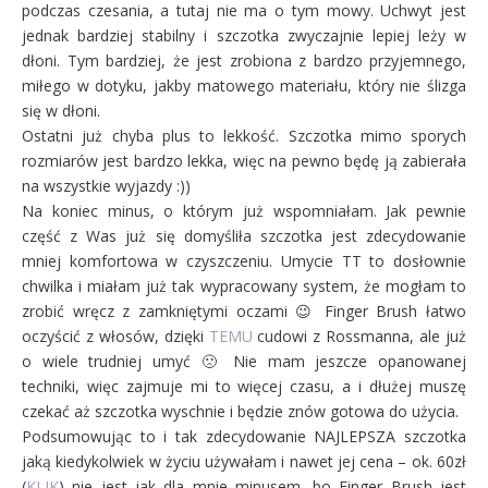
podczas czesania, a tutaj nie ma o tym mowy. Uchwyt jest
jednak bardziej stabilny i szczotka zwyczajnie lepiej leży w
dłoni. Tym bardziej, że jest zrobiona z bardzo przyjemnego,
miłego w dotyku, jakby matowego materiału, który nie ślizga
się w dłoni.
Ostatni już chyba plus to lekkość. Szczotka mimo sporych
rozmiarów jest bardzo lekka, więc na pewno będę ją zabierała
na wszystkie wyjazdy :))
Na koniec minus, o którym już wspomniałam. Jak pewnie
część z Was już się domyśliła szczotka jest zdecydowanie
mniej komfortowa w czyszczeniu. Umycie TT to dosłownie
chwilka i miałam już tak wypracowany system, że mogłam to
zrobić wręcz z zamkniętymi oczami 😉 Finger Brush łatwo
oczyścić z włosów, dzięki
TEMU
cudowi z Rossmanna, ale już
o wiele trudniej umyć 🙁 Nie mam jeszcze opanowanej
techniki, więc zajmuje mi to więcej czasu, a i dłużej muszę
czekać aż szczotka wyschnie i będzie znów gotowa do użycia.
Podsumowując to i tak zdecydowanie NAJLEPSZA szczotka
jaką kiedykolwiek w życiu używałam i nawet jej cena – ok. 60zł
(
KLIK
) nie jest jak dla mnie minusem, bo Finger Brush jest