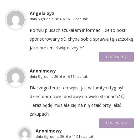
Angela xyz
dnia
5 grudnia 2016 o 16:32
napisał:
Po tylu plusach szukałam informacji, że to post
sponsorowany xD chyba sobie sprawię tę szczotkę
jako prezent świąteczny ^^
ODPOWIEDZ
Anonimowy
dnia
5 grudnia 2016 o 16:36
napisał:
Dlaczego teraz ten wpis, jak w tamtym tyg był
dzień darmowej dostawy na wielu stronach? 🙁
Teraz będę musiała się na nią czaić przy jakiś
zakupach.
ODPOWIEDZ
Anonimowy
dnia
6 grudnia 2016 o 11:01
napisał: