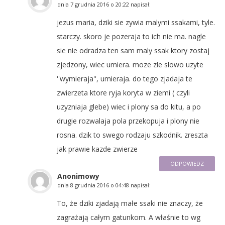
dnia
7 grudnia 2016 o 20:22
napisał:
jezus maria, dziki sie zywia malymi ssakami, tyle.
starczy. skoro je pozeraja to ich nie ma. nagle
sie nie odradza ten sam maly ssak ktory zostaj
zjedzony, wiec umiera. moze zle slowo uzyte
''wymieraja'', umieraja. do tego zjadaja te
zwierzeta ktore ryja koryta w ziemi ( czyli
uzyzniaja glebe) wiec i plony sa do kitu, a po
drugie rozwalaja pola przekopuja i plony nie
rosna. dzik to swego rodzaju szkodnik. zreszta
jak prawie kazde zwierze
ODPOWIEDZ
Anonimowy
dnia
8 grudnia 2016 o 04:48
napisał:
To, że dziki zjadają małe ssaki nie znaczy, że
zagrażają całym gatunkom. A właśnie to wg