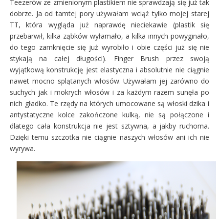
Teezerów ze zmienionym plastikiem nie sprawdzają się już tak
dobrze. Ja od tamtej pory używałam wciąż tylko mojej starej
TT, która wygląda już naprawdę nieciekawie (plastik się
przebarwił, kilka ząbków wyłamało, a kilka innych powyginało,
do tego zamknięcie się już wyrobiło i obie części już się nie
stykają na całej długości). Finger Brush przez swoją
wyjątkową konstrukcję jest elastyczna i absolutnie nie ciągnie
nawet mocno splątanych włosów. Używałam jej zarówno do
suchych jak i mokrych włosów i za każdym razem sunęła po
nich gładko. Te rzędy na których umocowane są włoski dzika i
antystatyczne kolce zakończone kulką, nie są połączone i
dlatego cała konstrukcja nie jest sztywna, a jakby ruchoma.
Dzięki temu szczotka nie ciągnie naszych włosów ani ich nie
wyrywa.