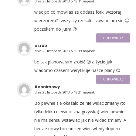
dnia
26 listopada 2013 o 18:11
napisał:
wiec po co mowilas ze dodasz fotki wczoraj
wieczorem?.. wszyscy czekali …zawiodlam sie 🙁
poczekam do jutra 🙂
ODPOWIEDZ
usrob
dnia
26 listopada 2013 o 18:19
napisał:
bo tak planowałam zrobić 🙂 a życie jak
wiadomo czasem weryfikuje nasze plany 😉
ODPOWIEDZ
Anonimowy
dnia
26 listopada 2013 o 18:21
napisał:
Bo pewnie sie okazalo ze nie widac zmiany (to
tylko lekka niewidoczna grzywka) wiec pewnie
nie ma sensu wstawiac jak nie widac zmiany. A
bedzie nowy ton-odcien wiec wtedy dopero