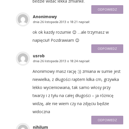
bedzie widac lekka zmianke.
ODPOWIEDZ
Anonimowy
dnia
26 listopada 2013 o 18:21
napisał:
ok ok kazdy rozumie 😉 …ale trzymasz w
napięciu!! Pozdrawiam 😉
ODPOWIEDZ
usrob
dnia
26 listopada 2013 o 18:24
napisał:
Anonimowy masz rację :)) zmiana w sumie jest
niewielka, z długości raptem kilka cm, grzywka
lekko wycieniowana, tak samo włosy przy
twarzy i z tyłu na całej długości – ja różnicę
widzę, ale nie wiem czy na zdjęciu będzie
widoczna
ODPOWIEDZ
nihilum