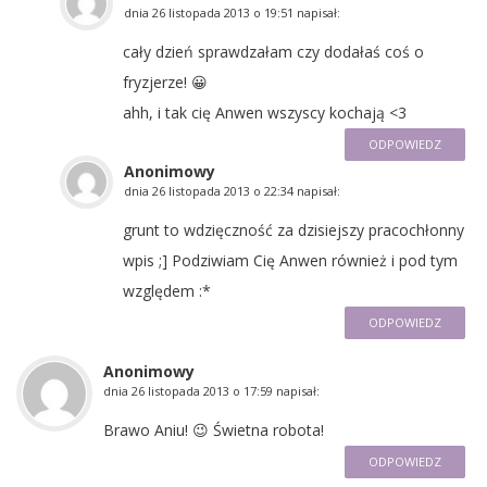
dnia
26 listopada 2013 o 19:51
napisał:
cały dzień sprawdzałam czy dodałaś coś o
fryzjerze! 😀
ahh, i tak cię Anwen wszyscy kochają <3
ODPOWIEDZ
Anonimowy
dnia
26 listopada 2013 o 22:34
napisał:
grunt to wdzięczność za dzisiejszy pracochłonny
wpis ;] Podziwiam Cię Anwen również i pod tym
względem :*
ODPOWIEDZ
Anonimowy
dnia
26 listopada 2013 o 17:59
napisał:
Brawo Aniu! 😉 Świetna robota!
ODPOWIEDZ