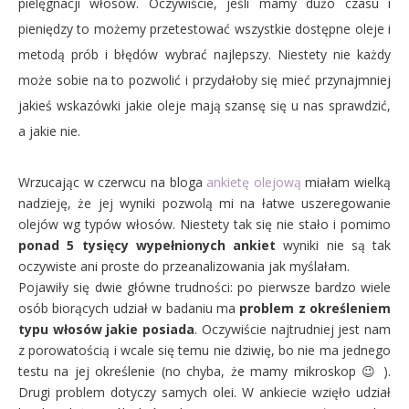
pielęgnacji włosów. Oczywiście, jeśli mamy dużo czasu i
pieniędzy to możemy przetestować wszystkie dostępne oleje i
metodą prób i błędów
wybrać najlepszy. Niestety nie każdy
może sobie na to pozwolić i przydałoby się mieć przynajmniej
jakieś wskazówki jakie oleje mają szansę się u nas sprawdzić,
a jakie nie.
Wrzucając w czerwcu na bloga
ankietę olejową
miałam wielką
nadzieję, że jej wyniki pozwolą mi na łatwe uszeregowanie
olejów wg typów włosów. Niestety tak się nie stało i pomimo
ponad 5 tysięcy wypełnionych ankiet
wyniki nie są tak
oczywiste ani proste do przeanalizowania jak myślałam.
Pojawiły się dwie główne trudności: po pierwsze bardzo wiele
osób biorących udział w badaniu ma
problem z określeniem
typu włosów jakie posiada
. Oczywiście najtrudniej jest nam
z porowatością i wcale się temu nie dziwię, bo nie ma jednego
testu na jej określenie (no chyba, że mamy mikroskop 😉 ).
Drugi problem dotyczy samych olei. W ankiecie wzięło udział