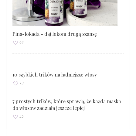
Pina-lokada - daj lokom drugą szansę
44
10 szybkich trików na ładniejsze włosy
73
7 prostych trików, które sprawią, że każda maska
do włosów zadziała jeszcze lepiej
55