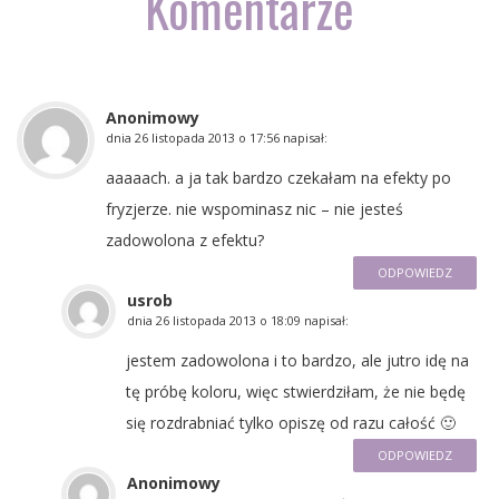
Komentarze
Anonimowy
dnia
26 listopada 2013 o 17:56
napisał:
aaaaach. a ja tak bardzo czekałam na efekty po
fryzjerze. nie wspominasz nic – nie jesteś
zadowolona z efektu?
ODPOWIEDZ
usrob
dnia
26 listopada 2013 o 18:09
napisał:
jestem zadowolona i to bardzo, ale jutro idę na
tę próbę koloru, więc stwierdziłam, że nie będę
się rozdrabniać tylko opiszę od razu całość 🙂
ODPOWIEDZ
Anonimowy