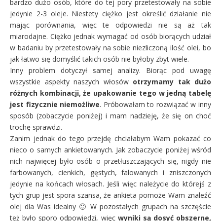
bardzo dużo osób, które do tej pory przetestowały na sobie
jedynie 2-3 oleje. Niestety ciężko jest określić działanie nie
mając porównania, więc te odpowiedzi nie są aż tak
miarodajne. Ciężko jednak wymagać od osób biorących udział
w badaniu by przetestowały na sobie niezliczoną ilość olei, bo
jak łatwo się domyślić takich osób nie byłoby zbyt wiele.
Inny problem dotyczył samej analizy. Biorąc pod uwagę
wszystkie aspekty naszych włosów
otrzymamy tak dużo
różnych kombinacji, że upakowanie tego w jedną tabelę
jest fizycznie niemożliwe
. Próbowałam to rozwiązać w inny
sposób (zobaczycie poniżej) i mam nadzieję, że się on choć
trochę sprawdzi.
Zanim jednak do tego przejdę chciałabym Wam pokazać co
nieco o samych ankietowanych. Jak zobaczycie poniżej wśród
nich najwięcej było osób o przetłuszczających się, nigdy nie
farbowanych, cienkich, gęstych, falowanych i zniszczonych
jedynie na końcach włosach. Jeśli więc należycie do którejś z
tych grup jest spora szansa, że ankieta pomoże Wam znaleźć
olej dla Was idealny 🙂 W pozostałych grupach na szczęście
też było sporo odpowiedzi, więc
wyniki są dosyć obszerne,