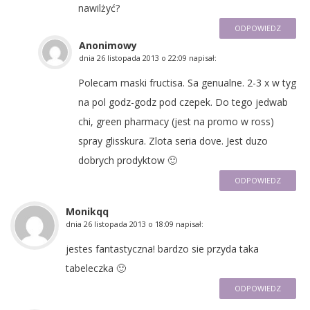
nawilżyć?
ODPOWIEDZ
Anonimowy
dnia
26 listopada 2013 o 22:09
napisał:
Polecam maski fructisa. Sa genualne. 2-3 x w tyg
na pol godz-godz pod czepek. Do tego jedwab
chi, green pharmacy (jest na promo w ross)
spray glisskura. Zlota seria dove. Jest duzo
dobrych prodyktow 🙂
ODPOWIEDZ
Monikqq
dnia
26 listopada 2013 o 18:09
napisał:
jestes fantastyczna! bardzo sie przyda taka
tabeleczka 🙂
ODPOWIEDZ