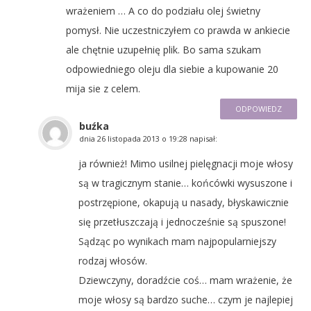
wrażeniem … A co do podziału olej świetny
pomysł. Nie uczestniczyłem co prawda w ankiecie
ale chętnie uzupełnię plik. Bo sama szukam
odpowiedniego oleju dla siebie a kupowanie 20
mija sie z celem.
ODPOWIEDZ
buźka
dnia
26 listopada 2013 o 19:28
napisał:
ja również! Mimo usilnej pielęgnacji moje włosy
są w tragicznym stanie… końcówki wysuszone i
postrzępione, okapują u nasady, błyskawicznie
się przetłuszczają i jednocześnie są spuszone!
Sądząc po wynikach mam najpopularniejszy
rodzaj włosów.
Dziewczyny, doradźcie coś… mam wrażenie, że
moje włosy są bardzo suche… czym je najlepiej