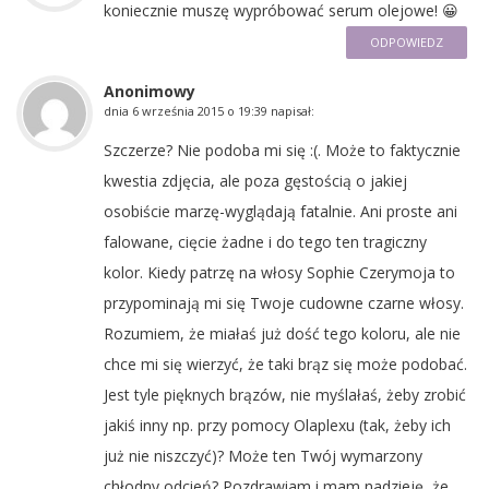
koniecznie muszę wypróbować serum olejowe! 😀
ODPOWIEDZ
Anonimowy
dnia
6 września 2015 o 19:39
napisał:
Szczerze? Nie podoba mi się :(. Może to faktycznie
kwestia zdjęcia, ale poza gęstością o jakiej
osobiście marzę-wyglądają fatalnie. Ani proste ani
falowane, cięcie żadne i do tego ten tragiczny
kolor. Kiedy patrzę na włosy Sophie Czerymoja to
przypominają mi się Twoje cudowne czarne włosy.
Rozumiem, że miałaś już dość tego koloru, ale nie
chce mi się wierzyć, że taki brąz się może podobać.
Jest tyle pięknych brązów, nie myślałaś, żeby zrobić
jakiś inny np. przy pomocy Olaplexu (tak, żeby ich
już nie niszczyć)? Może ten Twój wymarzony
chłodny odcień? Pozdrawiam i mam nadzieję, że