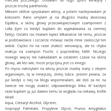
mleczka pszczelego. Dodałam do tego sporo keratyny i
jeszcze trochę panthenolu.
Miksem obficie spryskałam włosy, a potem naolejowałam je
kokosem. Rano umyłam je na długości maską aloesową
Equlibra, a skórę głowy przeciwłupieżowym szamponem z
Lidla (tym co kiedyś kupiłam do wypłukiwania za ciemnej
farby). Ostatni raz miałam łupież kilkanaście lat temu, jeszcze
w podstawówce i szczerze mówiąc nieźle mnie zaskoczył ten
widok. Ciężko mi na razie znaleźć winowajcę, ale to chyba
reakcja na szampon Fructis z poprzedniej NdW. Niczego
nowego więcej nie nakładałam w ostatnim czasie na skórę
głowy, ale kto wie, może przyczyną jest co innego.
Po myciu nałożyłam na włosy jeszcze maskę Isany z olejem
arganowym, tę w mniejszej, złotej tubce. Jestem pewna, że
już kiedyś o niej na blogu wspominałam, ale dziś za nic na
świecie nie mogę znaleźć odpowiedniego linka. W każdym
razie kupiłam ją już dawno temu ze względu na ciekawy, krótki
skład:
Aqua, Cetearyl Alcohol, Glycerin,
Isopropyl Palmitate, Propylene Glycol, Prunus Amygdalus