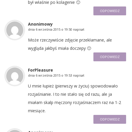
był właśnie po kolagenie 🙂
ODPOWIEDZ
Anonimowy
dnia
6 września 2015 o 19:50
napisał:
Może rzeczywiście zdjęcie przekłamane, ale
wygląda jakbyś miała doczepy 🙁
ODPOWIEDZ
ForPleasure
dnia
6 września 2015 o 19:53
napisał:
U mnie łupież (pierwszy w życiu) spowodowało
rozjaśnianie. I to nie stało się od razu, ale ja
miałam skalp męczony rozjaśniaczem raz na 1-2
miesiące.
ODPOWIEDZ