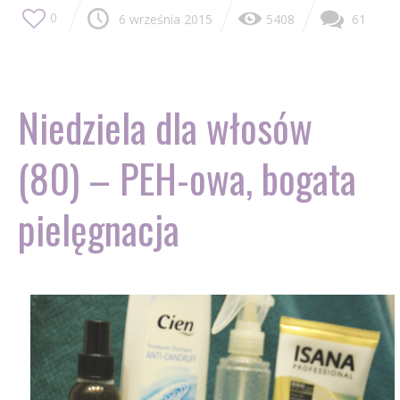
0
6 września 2015
5408
61
Niedziela dla włosów
(80) – PEH-owa, bogata
pielęgnacja