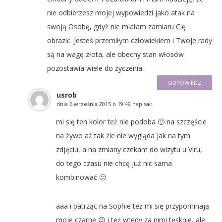
nie odbierzesz mojej wypowiedzi jako atak na
swoją Osobę, gdyż nie miałam zamiaru Cię
obrazić. Jesteś przemiłym człowiekiem i Twoje rady
są na wagę złota, ale obecny stan włosów
pozostawia wiele do życzenia.
ODPOWIEDZ
usrob
dnia
6 września 2015 o 19:49
napisał:
mi się ten kolor też nie podoba 🙂 na szczęście
na żywo aż tak źle nie wygląda jak na tym
zdjęciu, a na zmiany czekam do wizytu u Viru,
do tego czasu nie chcę już nic sama
kombinować 🙂
aaa i patrząc na Sophie też mi się przypominają
moje czarne 😉 i też wtedy za nimi tęsknie, ale