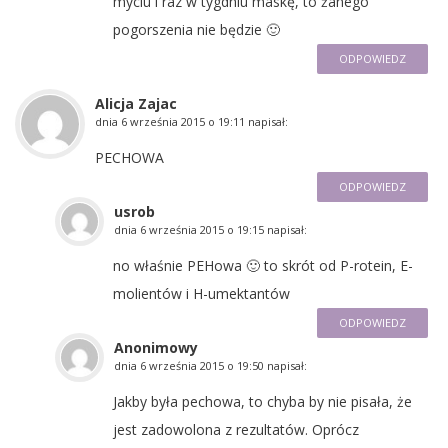
myciu i raz w tygdniu maskę, to żanego
pogorszenia nie będzie 🙂
ODPOWIEDZ
Alicja Zajac
dnia
6 września 2015 o 19:11
napisał:
PECHOWA
ODPOWIEDZ
usrob
dnia
6 września 2015 o 19:15
napisał:
no właśnie PEHowa 🙂 to skrót od P-rotein, E-
molientów i H-umektantów
ODPOWIEDZ
Anonimowy
dnia
6 września 2015 o 19:50
napisał:
Jakby była pechowa, to chyba by nie pisała, że
jest zadowolona z rezultatów. Oprócz