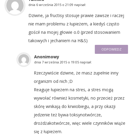
dnia
6 września 2015 o 21:09
napisał:
Dziwne, ja fructisy stosuje prawie zawsze i raczej
nie mam problemu z łupieżem, a kiedyś często
gościł na mojej głowie o.0 (przed stosowaniem
takowych i jechaniem na H&S)
ODPOWIEDZ
Anonimowy
dnia
7 września 2015 o 19:05
napisał:
Rzeczywiście dziwne, że masz zupełnie inny
organizm od nich ;D
Reaguje łupieżem na stres, a stres mogą
wywołać również kosmetyki, no przecież przez
skórę wnikają do krwiobiegu, a przy okazji
jedzenie też bywa toksynotwórcze,
drożdżakotwórcze, więc wiele czynników wiąże
się z łupieżem.