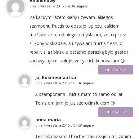
Anonimowy
dnia
6 września 2015 o 20:06
napisał:
Za każdym razem kiedy uzywam jakiegos
szamponu fructis to dostaje łupieżu, calkiem
możliwe ze to od niego ;/ myślałam, ze to przez
silikony w skladzie, a uzywalam fructis fresh, oil
repair, sila i blask, a ostatnio porażką bylo geste i
zachwycające.. zaluje, ze tyle ich kupowalam 😉
ODPOWIEDZ
ja, Kosmeonautka
dnia
7 września 2015 o 05:36
napisał:
Z szamponami Fructis mam to samo od lat.
Teraz omijam je juz szerokim lukiem 🙂
ODPOWIEDZ
anna maria
dnia
7 września 2015 o 07:58
napisał:
Tez tak miałam! I troche czasu zajelo mi, zanim