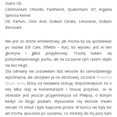
Dulcis Oil,
Cetrimonium Chloride, Panthenol, Quaternium -87, Argania
Spinosa Kernel
Oil, Parfum, Citric Acid, Sodium Citrate, Limonene, Sodium
Benzoate.
Nie jest on stricte emolientowy, jak można by się spodziewać
po nazwie (Oil Care, Effektiv – Kur), bo wysoko jest w nim
gliceryna i glikol propylenowy. Trochę bałam się
pohumektantowego puchu, ale na szczęście tym razem obyło
się bez niego.
Dla odmiany nie zostawiłam dziś włosów do samodzielnego
wyschnięcia, ale ułożyłam je na obrotowej szczotce
Rowenta
Brush Activ
, którą od niedawna testuję. Wspominałyście mi o
niej kilka razy w komentarzach i muszę przyznać, że w
obsłudze jest jeszcze przyjemniejsza od Philipsa, o którym
kiedyś na blogu pisałam. Wysuszenie nią włosów trwało
niecałe 10 minut i było bajecznie proste. W końcu nie były też
ani trochę spuszone po suszeniu, co niestety do tej pory było