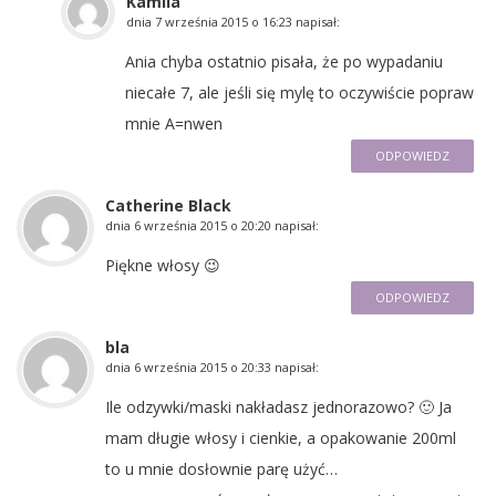
Kamila
dnia
7 września 2015 o 16:23
napisał:
Ania chyba ostatnio pisała, że po wypadaniu
niecałe 7, ale jeśli się mylę to oczywiście popraw
mnie A=nwen
ODPOWIEDZ
Catherine Black
dnia
6 września 2015 o 20:20
napisał:
Piękne włosy 😉
ODPOWIEDZ
bla
dnia
6 września 2015 o 20:33
napisał:
Ile odzywki/maski nakładasz jednorazowo? 🙂 Ja
mam długie włosy i cienkie, a opakowanie 200ml
to u mnie dosłownie parę użyć…