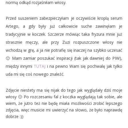
normą odkąd rozjaśniłam włosy.
Przed suszeniem zabezpieczyłam je oczywiście kroplą serum
Artego, a gdy były już całkowicie suche zawinęłam je
tradycyjnie w koczek. Szczerze mówiąc taka fryzura mnie już
strasznie męczy, ale przy Zuzi rozpuszczone włosy nie
wchodzą w grę, a ja nie potrafię się inaczej na szybko uczesać
🙁 Mam zamiar poszukać inspiracji (tak jak dawniej do PIW),
między innymi
TUTAJ
i na pewno Wam się pochwalę jak tylko
uda mi się coś nowego znaleźć.
Zdjęcie niestety ma się nijak do tego jak wyglądały dziś moje
włosy 🙁 Po rozczesaniu fal z koczka wyglądają tak sobie, ale
wiem, że jutro też nie będę miała możliwości zrobić lepszego
zdjęcia, więc musicie mi uwierzyć na słowo, że było naprawdę
dobrze :))