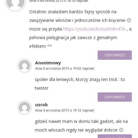
dnia
6 września 2015 o 18:53
napisał:
Ostatnio znalazłam bardzo fajny sposób na
związywanie włosów i jednocześnie ich kręcenie 🙂
może się przyda
https://youtu.be/bsGuWokn47A
, a
pehowa pielęgnacja jak zawsze z genialnym
efektem ^^
ODPOWIEDZ
Anonimowy
dnia
6 września 2015 o 19:02
napisał:
spoiler dla leniwych, ktorzy znają ten trick : to
twister
ODPOWIEDZ
usrob
dnia
6 września 2015 o 19:12
napisał:
gdzieś nawet mam w domu taki gadżet, ale na
moich włosach nigdy nie wyglądał dobrze 🙁