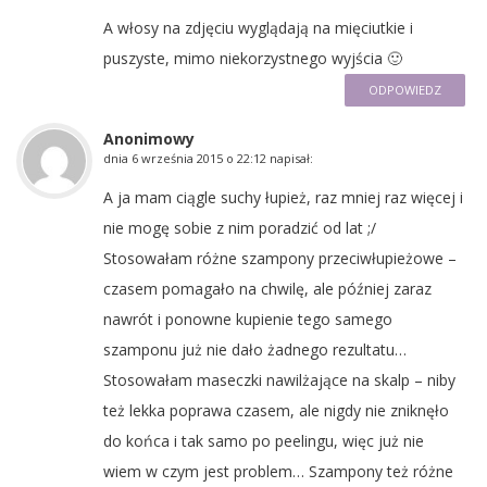
A włosy na zdjęciu wyglądają na mięciutkie i
puszyste, mimo niekorzystnego wyjścia 🙂
ODPOWIEDZ
Anonimowy
dnia
6 września 2015 o 22:12
napisał:
A ja mam ciągle suchy łupież, raz mniej raz więcej i
nie mogę sobie z nim poradzić od lat ;/
Stosowałam różne szampony przeciwłupieżowe –
czasem pomagało na chwilę, ale później zaraz
nawrót i ponowne kupienie tego samego
szamponu już nie dało żadnego rezultatu…
Stosowałam maseczki nawilżające na skalp – niby
też lekka poprawa czasem, ale nigdy nie zniknęło
do końca i tak samo po peelingu, więc już nie
wiem w czym jest problem… Szampony też różne