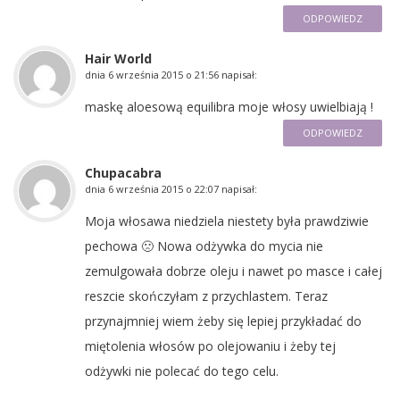
ODPOWIEDZ
Hair World
dnia
6 września 2015 o 21:56
napisał:
maskę aloesową equilibra moje włosy uwielbiają !
ODPOWIEDZ
Chupacabra
dnia
6 września 2015 o 22:07
napisał:
Moja włosawa niedziela niestety była prawdziwie
pechowa 🙁 Nowa odżywka do mycia nie
zemulgowała dobrze oleju i nawet po masce i całej
reszcie skończyłam z przychlastem. Teraz
przynajmniej wiem żeby się lepiej przykładać do
miętolenia włosów po olejowaniu i żeby tej
odżywki nie polecać do tego celu.