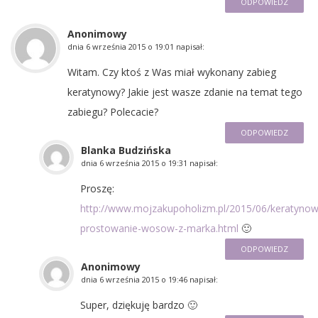
ODPOWIEDZ
Anonimowy
dnia
6 września 2015 o 19:01
napisał:
Witam. Czy ktoś z Was miał wykonany zabieg
keratynowy? Jakie jest wasze zdanie na temat tego
zabiegu? Polecacie?
ODPOWIEDZ
Blanka Budzińska
dnia
6 września 2015 o 19:31
napisał:
Proszę:
http://www.mojzakupoholizm.pl/2015/06/keratynow
prostowanie-wosow-z-marka.html
🙂
ODPOWIEDZ
Anonimowy
dnia
6 września 2015 o 19:46
napisał:
Super, dziękuję bardzo 🙂