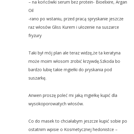
– na końcówki serum bez protein- Bioelixire, Argan
Oil
-rano po wstaniu, przed pracą spryskanie jeszcze
raz włosów Gliss Kurem i ułozenie na suszarce
fryzury
Taki był mój plan ale teraz widzę,że ta keratyna
może moim włosom zrobić krzywdę.Szkoda bo
bardzo lubię takie mgiełki do pryskania pod
suszarkę.
Anwen proszę poleć mi jaką mgiełkę kupić dla
wysokoporowatych włosów.
Co do masek to chciałabym jeszcze kupić sobie po
ostatnim wpisie o Kosmetycznej hedonistce –