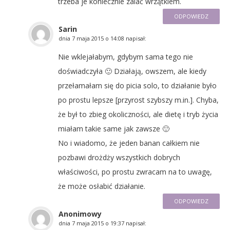
trzeba je koniecznie zalać wrzątkiem.
ODPOWIEDZ
Sarin
dnia
7 maja 2015 o 14:08
napisał:
Nie wklejałabym, gdybym sama tego nie
doświadczyła 🙂 Działają, owszem, ale kiedy
przełamałam się do picia solo, to działanie było
po prostu lepsze [przyrost szybszy m.in.]. Chyba,
że był to zbieg okoliczności, ale dietę i tryb życia
miałam takie same jak zawsze 🙂
No i wiadomo, że jeden banan całkiem nie
pozbawi drożdży wszystkich dobrych
właściwości, po prostu zwracam na to uwagę,
że może osłabić działanie.
ODPOWIEDZ
Anonimowy
dnia
7 maja 2015 o 19:37
napisał: