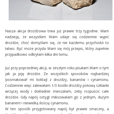
Nasza akcja drożdżowa trwa już prawie trzy tygodnie. Mam
nadzieję, że wszystkim Wam udaje się codziennie wypić
drożdże, choć domyślam się, że nie każdemu przychodzi to
łatwo. Być może przyda Wam się mój przepis, który zupełnie
przypadkowo odkryłam kilka dni temu.
Już przy poprzedniej akcji, w zeszłym roku pisałam Wam o tym
jak ja piję drożdże. Ze wszystkich sposobów najbardziej
‘posmakował’ mi koktajl z drożdży, bananów i cynamonu.
Codziennie więc zalewałam 1/3 kostki drożdży połową szklanki
wrzącej wody i dokładnie mieszałam, żeby rozpuścić całe
drożdże. Gdy napój ostygł miksowałam go z jednym, dużym
bananem i niewielką ilością cynamonu.
W ten sposób przygotowany napój był prawie smaczny, a