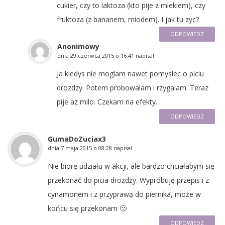
cukier, czy to laktoza (kto pije z mlekiem), czy
fruktoza (z bananem, miodem). I jak tu zyc?
ODPOWIEDZ
Anonimowy
dnia
29 czerwca 2015 o 16:41
napisał:
Ja kiedys nie moglam nawet pomyslec o piciu
drozdzy. Potem probowalam i rzygalam. Teraz
pije az milo. Czekam na efekty.
ODPOWIEDZ
GumaDoZuciax3
dnia
7 maja 2015 o 08:28
napisał:
Nie biorę udziału w akcji, ale bardzo chciałabym się
przekonać do picia drożdży. Wypróbuję przepis i z
cynamonem i z przyprawą do piernika, może w
końcu się przekonam 🙂
ODPOWIEDZ