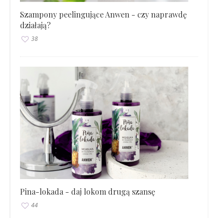
Szampony peelingujące Anwen - czy naprawdę
działają?
38
Pina-lokada - daj lokom drugą szansę
44