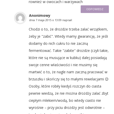
rownież w owocach i warzywach
ODPOWIEDZ
Anonimowy
dnia
7 maja 2015 o 13:09
napisał:
Chodzi o to, że drożdże trzeba zalać wrzątkiem,
żeby je "zabić". Wtedy mamy gwarancję, że jeśli
dodamy do nich cukru to nie zaczną
fermentować. Takie "zabite" drożdże (czyli takie,
które nie są musujące w kubku) dalej posiadają
swoje cenne właściwości i nie musimy się
martwić o to, że nagle nam zaczną pracować w
brzuszku i skończy się to małymi rewelacjami 😉
Osoby, które robiły kiedyś rozczyn do ciasta
pewnie wiedzą, że nie można drożdży zalać zbyt
ciepłym mlekiem/wodą, bo wtedy ciasto nie
wyrośnie – przy piciu drożdży jest odwrotnie –