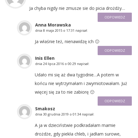
Ja chyba nigdy nie zmusze sie do picia drożdży…
ODPOWIEDZ
Anna Morawska
dnia
8 maja 2015 o 17:31
napisał:
Ja właśnie też, nienawidzę ich 🙁
ODPOWIEDZ
Inis Ellen
dnia
24 lipca 2016 o 00:29
napisał:
Udało mi się aż dwa tygodnie…A potem w
końcu nie wytrzymałam i zwymiotowałam. Już
więcej się za to nie zabiorę 🙁
ODPOWIEDZ
Smakosz
dnia
30 grudnia 2019 o 01:34
napisał:
A ja w dzieciństwie podkradałam mamie
drożdże, gdy piekła chleb, i jadłam surowe,