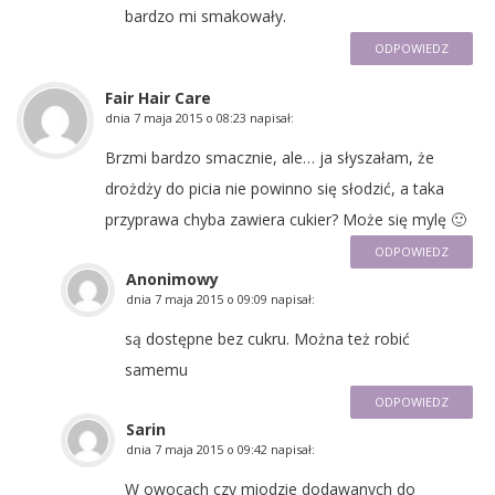
bardzo mi smakowały.
ODPOWIEDZ
Fair Hair Care
dnia
7 maja 2015 o 08:23
napisał:
Brzmi bardzo smacznie, ale… ja słyszałam, że
drożdży do picia nie powinno się słodzić, a taka
przyprawa chyba zawiera cukier? Może się mylę 🙂
ODPOWIEDZ
Anonimowy
dnia
7 maja 2015 o 09:09
napisał:
są dostępne bez cukru. Można też robić
samemu
ODPOWIEDZ
Sarin
dnia
7 maja 2015 o 09:42
napisał:
W owocach czy miodzie dodawanych do