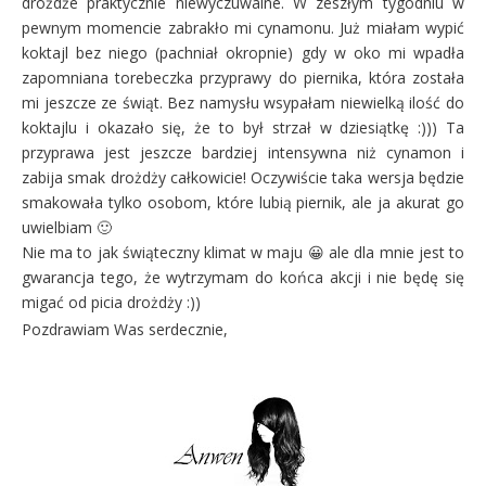
drożdże praktycznie niewyczuwalne. W zeszłym tygodniu w
pewnym momencie zabrakło mi cynamonu. Już miałam wypić
koktajl bez niego (pachniał okropnie) gdy w oko mi wpadła
zapomniana torebeczka przyprawy do piernika, która została
mi jeszcze ze świąt. Bez namysłu wsypałam niewielką ilość do
koktajlu i okazało się, że to był strzał w dziesiątkę :))) Ta
przyprawa jest jeszcze bardziej intensywna niż cynamon i
zabija smak drożdży całkowicie! Oczywiście taka wersja będzie
smakowała tylko osobom, które lubią piernik, ale ja akurat go
uwielbiam 🙂
Nie ma to jak świąteczny klimat w maju 😀 ale dla mnie jest to
gwarancja tego, że wytrzymam do końca akcji i nie będę się
migać od picia drożdży :))
Pozdrawiam Was serdecznie,