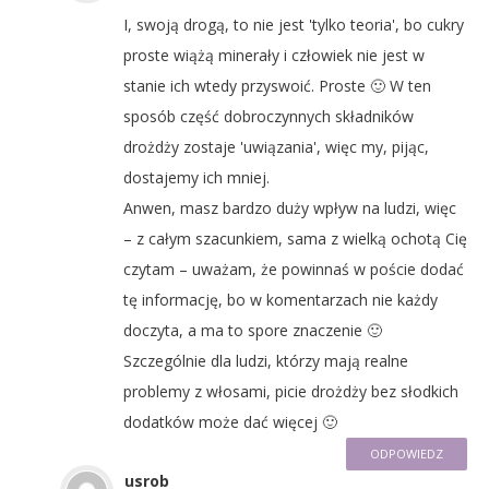
I, swoją drogą, to nie jest 'tylko teoria', bo cukry
proste wiążą minerały i człowiek nie jest w
stanie ich wtedy przyswoić. Proste 🙂 W ten
sposób część dobroczynnych składników
drożdży zostaje 'uwiązania', więc my, pijąc,
dostajemy ich mniej.
Anwen, masz bardzo duży wpływ na ludzi, więc
– z całym szacunkiem, sama z wielką ochotą Cię
czytam – uważam, że powinnaś w poście dodać
tę informację, bo w komentarzach nie każdy
doczyta, a ma to spore znaczenie 🙂
Szczególnie dla ludzi, którzy mają realne
problemy z włosami, picie drożdży bez słodkich
dodatków może dać więcej 🙂
ODPOWIEDZ
usrob