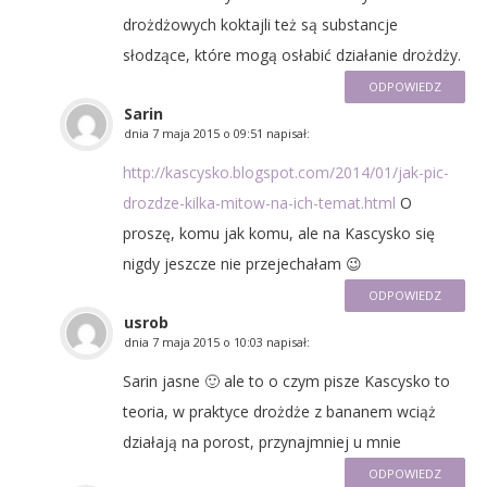
drożdżowych koktajli też są substancje
słodzące, które mogą osłabić działanie drożdży.
ODPOWIEDZ
Sarin
dnia
7 maja 2015 o 09:51
napisał:
http://kascysko.blogspot.com/2014/01/jak-pic-
drozdze-kilka-mitow-na-ich-temat.html
O
proszę, komu jak komu, ale na Kascysko się
nigdy jeszcze nie przejechałam 😉
ODPOWIEDZ
usrob
dnia
7 maja 2015 o 10:03
napisał:
Sarin jasne 🙂 ale to o czym pisze Kascysko to
teoria, w praktyce drożdże z bananem wciąż
działają na porost, przynajmniej u mnie
ODPOWIEDZ