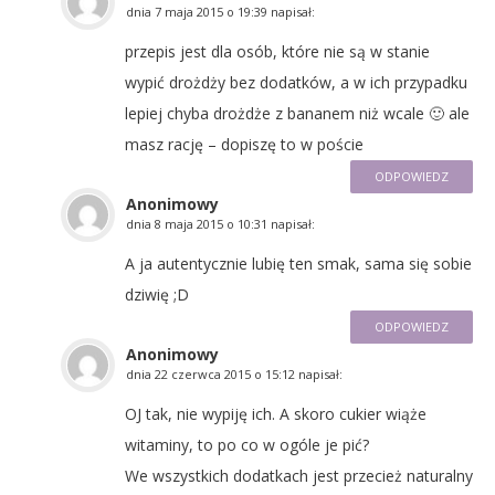
dnia
7 maja 2015 o 19:39
napisał:
przepis jest dla osób, które nie są w stanie
wypić drożdży bez dodatków, a w ich przypadku
lepiej chyba drożdże z bananem niż wcale 🙂 ale
masz rację – dopiszę to w poście
ODPOWIEDZ
Anonimowy
dnia
8 maja 2015 o 10:31
napisał:
A ja autentycznie lubię ten smak, sama się sobie
dziwię ;D
ODPOWIEDZ
Anonimowy
dnia
22 czerwca 2015 o 15:12
napisał:
OJ tak, nie wypiję ich. A skoro cukier wiąże
witaminy, to po co w ogóle je pić?
We wszystkich dodatkach jest przecież naturalny