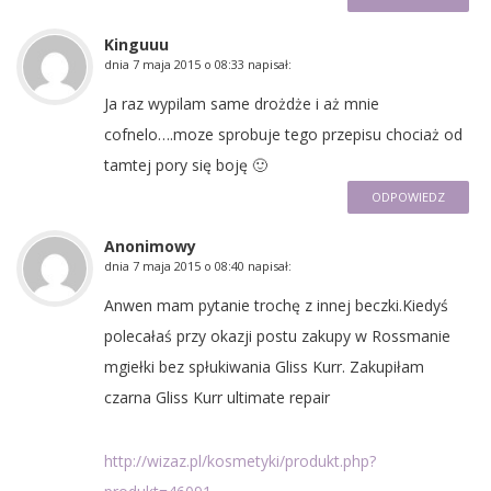
Kinguuu
dnia
7 maja 2015 o 08:33
napisał:
Ja raz wypilam same drożdże i aż mnie
cofnelo….moze sprobuje tego przepisu chociaż od
tamtej pory się boję 🙂
ODPOWIEDZ
Anonimowy
dnia
7 maja 2015 o 08:40
napisał:
Anwen mam pytanie trochę z innej beczki.Kiedyś
polecałaś przy okazji postu zakupy w Rossmanie
mgiełki bez spłukiwania Gliss Kurr. Zakupiłam
czarna Gliss Kurr ultimate repair
http://wizaz.pl/kosmetyki/produkt.php?