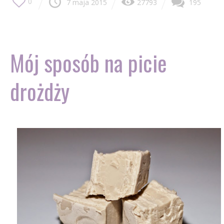
0
7 maja 2015
27793
195
Mój sposób na picie
drożdży