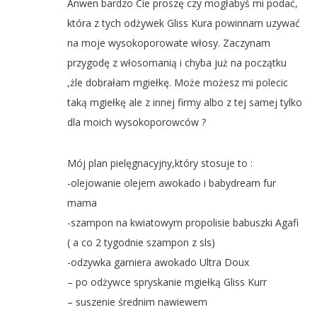
Anwen bardzo Cie proszę czy mogłabyś mi podać,
która z tych odżywek Gliss Kura powinnam uzywać
na moje wysokoporowate włosy. Zaczynam
przygodę z włosomanią i chyba już na początku
,żle dobrałam mgiełkę. Może możesz mi polecic
taką mgiełkę ale z innej firmy albo z tej samej tylko
dla moich wysokoporowców ?
Mój plan pielęgnacyjny,który stosuje to :
-olejowanie olejem awokado i babydream fur
mama
-szampon na kwiatowym propolisie babuszki Agafi
( a co 2 tygodnie szampon z sls)
-odzywka garniera awokado Ultra Doux
– po odżywce spryskanie mgiełką Gliss Kurr
– suszenie średnim nawiewem