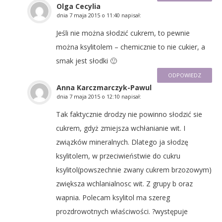
Olga Cecylia
dnia
7 maja 2015 o 11:40
napisał:
Jeśli nie można słodzić cukrem, to pewnie
można ksylitolem – chemicznie to nie cukier, a
smak jest słodki 🙂
ODPOWIEDZ
Anna Karczmarczyk-Pawul
dnia
7 maja 2015 o 12:10
napisał:
Tak faktycznie drodzy nie powinno słodzić sie
cukrem, gdyż zmiejsza wchłanianie wit. I
związków mineralnych. Dlatego ja słodzę
ksylitolem, w przeciwieństwie do cukru
ksylitol(powszechnie zwany cukrem brzozowym)
zwiększa wchlanialnosc wit. Z grupy b oraz
wapnia. Polecam ksylitol ma szereg
prozdrowotnych właściwości. ?występuje