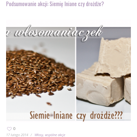
Podsumowanie akcji: Siemię lniane czy drożdże?
0
17 lutego 2014
Włosy
wspólne akcje