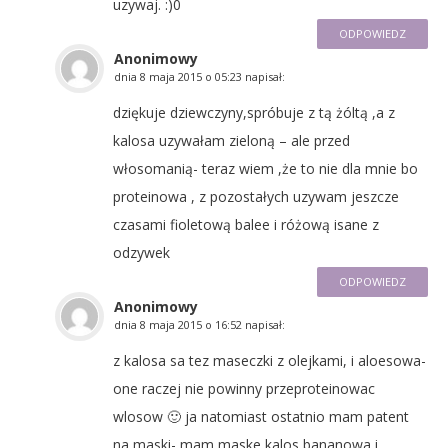
uzywaj. :)0
ODPOWIEDZ
Anonimowy
dnia
8 maja 2015 o 05:23
napisał:
dziękuje dziewczyny,spróbuje z tą żóltą ,a z
kalosa uzywałam zieloną – ale przed
włosomanią- teraz wiem ,że to nie dla mnie bo
proteinowa , z pozostałych uzywam jeszcze
czasami fioletową balee i różową isane z
odzywek
ODPOWIEDZ
Anonimowy
dnia
8 maja 2015 o 16:52
napisał:
z kalosa sa tez maseczki z olejkami, i aloesowa-
one raczej nie powinny przeproteinowac
wlosow 🙂 ja natomiast ostatnio mam patent
na maski- mam maske kalos bananowa i