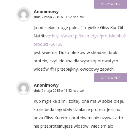
ODPOWIEDZ
Anonimowy
dnia
7 maja 2015 o 11:52
napisał:
Ja od siebie mogę polecić mgiełkę Gliss Kur Oil
Nutritive:
http://wizaz.pl/kosmetyki/produkt.php?
produkt=50138
jest świetna! Dużo olejków w składzie, brak
protein, czyli idealna dla wysokoporowatych
włosów 🙂 i przepiękny, owocowy zapach.
ODPOWIEDZ
Anonimowy
dnia
7 maja 2015 o 13:52
napisał:
Kup mgielke z linii zoltej, ona ma w sobie oleje,
ktore beda lagodzily dzialanie protein. Jesli nic
poza Gliss Kurem z proteinami nie uzywasz, to
nie przeproteinujesz wlosow, wiec smialo