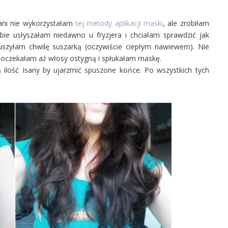
ani nie wykorzystałam
tej metody aplikacji maski
, ale zrobiłam
bie usłyszałam niedawno u fryzjera i chciałam sprawdzić jak
szyłam chwilę suszarką (oczywiście ciepłym nawiewem). Nie
 poczekałam aż włosy ostygną i spłukałam maskę.
 ilość Isany by ujarzmić spuszone końce. Po wszystkich tych