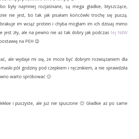
bo były najmniej rozjaśniane, są mega gładkie, błyszczące,
ęknie nie jest, bo tak jak pisałam końcówki trochę się puszą.
 brakuje im wciąż protein i chyba mogłam im ich dzisiaj mimo
ie jest zły, ale na pewno nie aż tak dobry jak podczas
tej NdW
 postawię na PEH 😉
ać, ale wydaje mi się, że może być dobrym rozwiązaniem dla
maski pół godziny pod czepkiem i ręcznikiem, a nie sprawdziła
pewno warto spróbować 🙂
 lekkie i puszyste, ale już nie spuszone 🙂 Gładkie aż po same