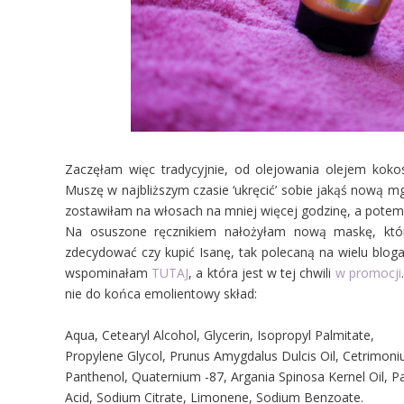
Zaczęłam więc tradycyjnie, od olejowania olejem kok
Muszę w najbliższym czasie ‘ukręcić’ sobie jakąś nową mg
zostawiłam na włosach na mniej więcej godzinę, a pote
Na osuszone ręcznikiem nałożyłam nową maskę, któ
zdecydować czy kupić Isanę, tak polecaną na wielu blog
wspominałam
TUTAJ
, a która jest w tej chwili
w promocji
nie do końca emolientowy skład:
Aqua, Cetearyl Alcohol, Glycerin, Isopropyl Palmitate,
Propylene Glycol, Prunus Amygdalus Dulcis Oil, Cetrimoni
Panthenol, Quaternium -87, Argania Spinosa Kernel Oil, Pa
Acid, Sodium Citrate, Limonene, Sodium Benzoate.