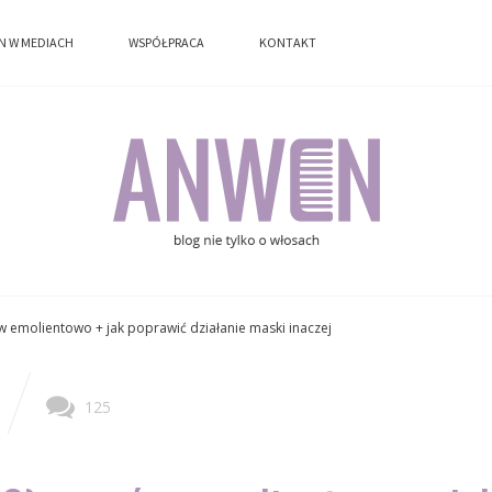
N W MEDIACH
N W MEDIACH
WSPÓŁPRACA
WSPÓŁPRACA
KONTAKT
KONTAKT
w emolientowo + jak poprawić działanie maski inaczej
125