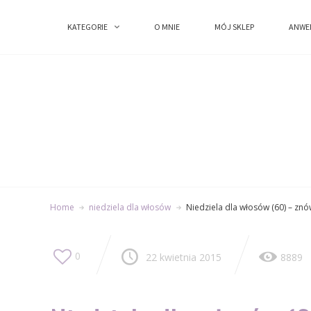
KATEGORIE
KATEGORIE
O MNIE
O MNIE
MÓJ SKLEP
MÓJ SKLEP
ANWE
ANWE
Home
niedziela dla włosów
Niedziela dla włosów (60) – znó
0
22 kwietnia 2015
8889