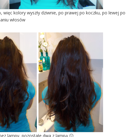
o, więc kolory wyszły dziwnie, po prawej po koczku, po lewej po
saniu włosów
 bez lampy, pozostałe dwa z lampą 🙂