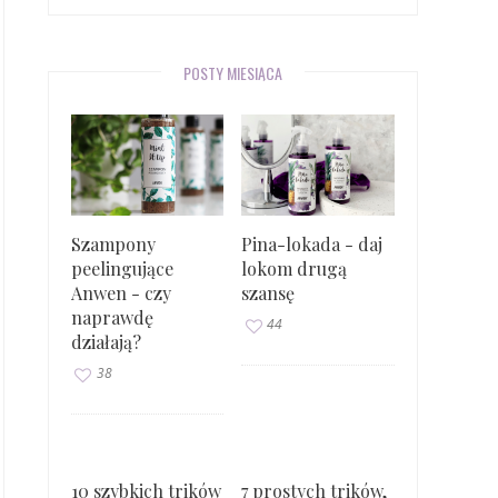
POSTY MIESIĄCA
Szampony
Pina-lokada - daj
peelingujące
lokom drugą
Anwen - czy
szansę
naprawdę
44
działają?
38
10 szybkich trików
7 prostych trików,