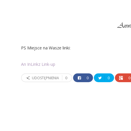
PS Miejsce na Wasze linki:
An InLinkz Link-up
0
0
0
0
UDOSTĘPNIENIA