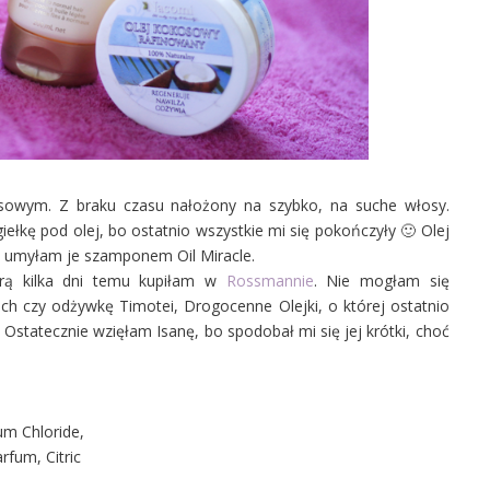
osowym. Z braku czasu nałożony na szybko, na suche włosy.
iełkę pod olej, bo ostatnio wszystkie mi się pokończyły 🙂 Olej
m umyłam je szamponem Oil Miracle.
rą kilka dni temu kupiłam w
Rossmannie
. Nie mogłam się
ach czy odżywkę Timotei, Drogocenne Olejki, o której ostatnio
. Ostatecznie wzięłam Isanę, bo spodobał mi się jej krótki, choć
um Chloride,
rfum, Citric