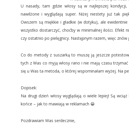
U nasady, tam gdzie włosy są w najlepszej kondycji, 
nawilżone i wyglądają super. Niżej niestety już tak pi
Owszem są miękkie i gładkie (w dotyku), ale ewidentnie
wszystko dostarczyć, choćby w minimalnej ilości. Efekt n
czy ostatnio po pielęgnicy. Następnym razem, więc znów
Co do metody z suszarką to muszę ją jeszcze potestow
tych z Was co myją włosy rano i nie mają czasu trzymać 
się u Was ta metoda, o której wspominałam wyżej. Na 
Dopisek:
Na drugi dzień włosy wyglądają o wiele lepiej! Są wciąż
końce – jak to mawiają w reklamach 😀
Pozdrawiam Was serdecznie,