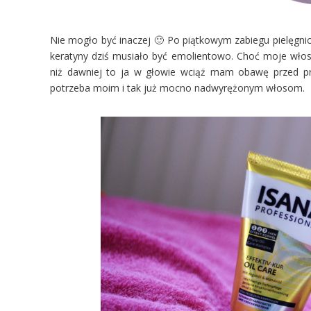
Nie mogło być inaczej 🙂 Po piątkowym zabiegu pielęgni
keratyny dziś musiało być emolientowo. Choć moje włosy 
niż dawniej to ja w głowie wciąż mam obawę przed prz
potrzeba moim i tak już mocno nadwyrężonym włosom.