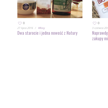
0
0
27 lipca 2016
Włosy
3 czerwca 20
Dwa starocie i jedna nowość z Natury
Naprawdę 
zakupy mi