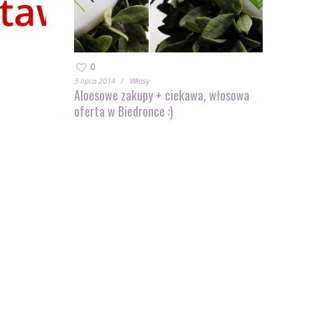
0
3 lipca 2014
Włosy
Aloesowe zakupy + ciekawa, włosowa
oferta w Biedronce :)