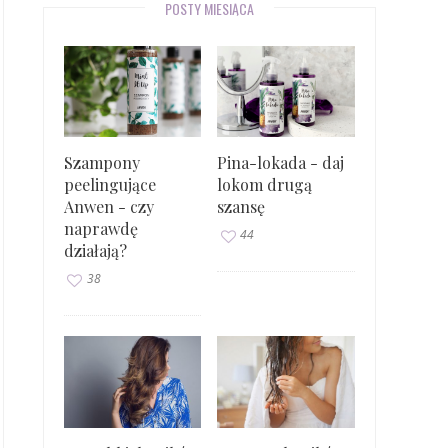
POSTY MIESIĄCA
Szampony
Pina-lokada - daj
peelingujące
lokom drugą
Anwen - czy
szansę
naprawdę
44
działają?
38