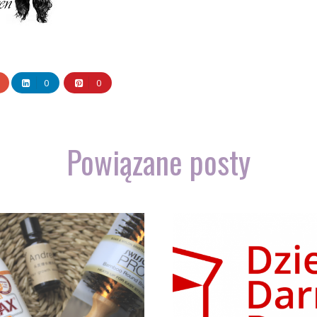
0
0
Powiązane posty