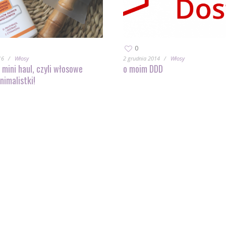
0
16
Włosy
2 grudnia 2014
Włosy
mini haul, czyli włosowe
o moim DDD
nimalistki!