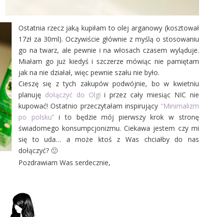
Ostatnia rzecz jaką kupiłam to olej arganowy (kosztował
17zł za 30ml). Oczywiście głównie z myślą o stosowaniu
go na twarz, ale pewnie i na włosach czasem wyląduje.
Miałam go już kiedyś i szczerze mówiąc nie pamiętam
jak na nie działał, więc pewnie szału nie było.
Cieszę się z tych zakupów podwójnie, bo w kwietniu
planuję
dołączyć do Olgi
i przez cały miesiąc NIC nie
kupować! Ostatnio przeczytałam inspirujący
“Minimalizm
po polsku”
i to będzie mój pierwszy krok w stronę
świadomego konsumpcjonizmu. Ciekawa jestem czy mi
się to uda… a może ktoś z Was chciałby do nas
dołączyć? 🙂
Pozdrawiam Was serdecznie,