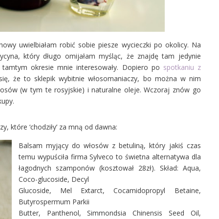
owy uwielbiałam robić sobie piesze wycieczki po okolicy. Na
dycyna, który długo omijałam myśląc, że znajdę tam jedynie
 w tamtym okresie mnie interesowały. Dopiero po
spotkaniu z
ię, że to sklepik wybitnie włosomaniaczy, bo można w nim
osów (w tym te rosyjskie) i naturalne oleje. Wczoraj znów go
kupy.
zy, które ‘chodziły’ za mną od dawna:
Balsam myjący do włosów z betuliną, który jakiś czas
temu wypuściła firma Sylveco to świetna alternatywa dla
łagodnych szamponów (kosztował 28zł). Skład:
Aqua,
Coco-glucoside, Decyl
Glucoside, Mel Extarct, Cocamidopropyl Betaine,
Butyrospermum Parkii
Butter, Panthenol, Simmondsia Chinensis Seed Oil,