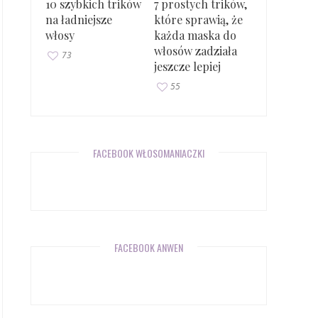
10 szybkich trików
7 prostych trików,
na ładniejsze
które sprawią, że
włosy
każda maska do
włosów zadziała
73
jeszcze lepiej
55
FACEBOOK WŁOSOMANIACZKI
FACEBOOK ANWEN