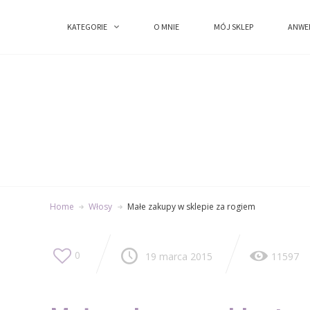
KATEGORIE
KATEGORIE
O MNIE
O MNIE
MÓJ SKLEP
MÓJ SKLEP
ANWE
ANWE
Home
Włosy
Małe zakupy w sklepie za rogiem
0
19 marca 2015
11597