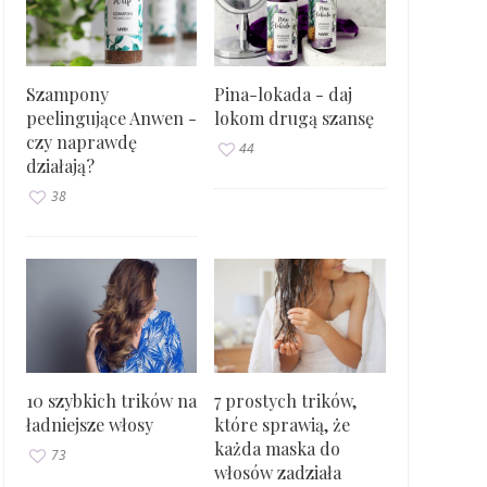
Szampony
Pina-lokada - daj
peelingujące Anwen -
lokom drugą szansę
czy naprawdę
44
działają?
38
10 szybkich trików na
7 prostych trików,
ładniejsze włosy
które sprawią, że
każda maska do
73
włosów zadziała