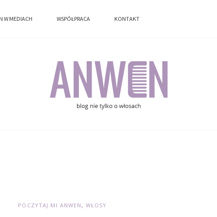
N W MEDIACH
N W MEDIACH
WSPÓŁPRACA
WSPÓŁPRACA
KONTAKT
KONTAKT
POCZYTAJ MI ANWEN
WŁOSY