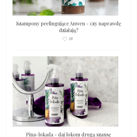
Szampony peelingujące Anwen - czy naprawdę
działają?
38
Pina-lokada - daj lokom drugą szansę