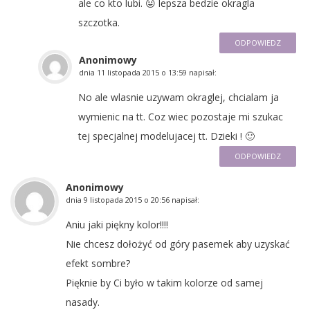
ale co kto lubi. 😛 lepsza bedzie okragla
szczotka.
ODPOWIEDZ
Anonimowy
dnia
11 listopada 2015 o 13:59
napisał:
No ale wlasnie uzywam okraglej, chcialam ja
wymienic na tt. Coz wiec pozostaje mi szukac
tej specjalnej modelujacej tt. Dzieki ! 🙂
ODPOWIEDZ
Anonimowy
dnia
9 listopada 2015 o 20:56
napisał:
Aniu jaki piękny kolor!!!!
Nie chcesz dołożyć od góry pasemek aby uzyskać
efekt sombre?
Pięknie by Ci było w takim kolorze od samej
nasady.