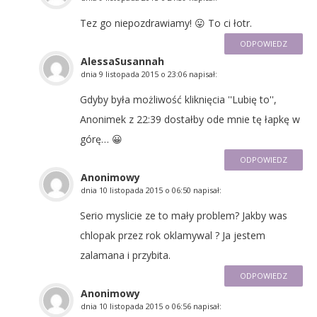
Tez go niepozdrawiamy! 😛 To ci łotr.
ODPOWIEDZ
AlessaSusannah
dnia
9 listopada 2015 o 23:06
napisał:
Gdyby była możliwość kliknięcia ''Lubię to'',
Anonimek z 22:39 dostałby ode mnie tę łapkę w
górę… 😀
ODPOWIEDZ
Anonimowy
dnia
10 listopada 2015 o 06:50
napisał:
Serio myslicie ze to mały problem? Jakby was
chlopak przez rok oklamywal ? Ja jestem
zalamana i przybita.
ODPOWIEDZ
Anonimowy
dnia
10 listopada 2015 o 06:56
napisał: