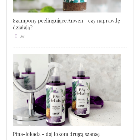
Szampony peelingujące Anwen - czy naprawdę
działają?
38
Pina-lokada - daj lokom drugą szansę