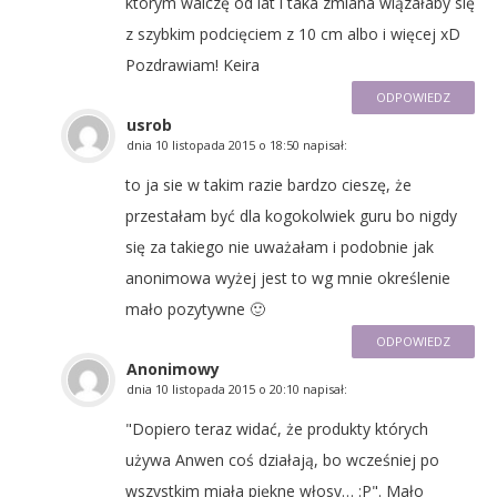
którym walczę od lat i taka zmiana wiązałaby się
z szybkim podcięciem z 10 cm albo i więcej xD
Pozdrawiam! Keira
ODPOWIEDZ
usrob
dnia
10 listopada 2015 o 18:50
napisał:
to ja sie w takim razie bardzo cieszę, że
przestałam być dla kogokolwiek guru bo nigdy
się za takiego nie uważałam i podobnie jak
anonimowa wyżej jest to wg mnie określenie
mało pozytywne 🙂
ODPOWIEDZ
Anonimowy
dnia
10 listopada 2015 o 20:10
napisał:
"Dopiero teraz widać, że produkty których
używa Anwen coś działają, bo wcześniej po
wszystkim miała piękne włosy… :P". Mało