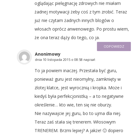
oglądając pielęgnację zdrowych nie miałam
żadnej motywacji żeby coś z tym zrobić. Teraz
już nie czytam żadnych innych blogów o
włosach oprócz anwenowego. Po prostu wiem,
że ona teraz dąży do tego, co ja.
ODPOWIEDZ
Anonimowy
dnia
10 listopada 2015 o 08:58
napisał:
To ja powiem inaczej. Przestała być guru,
ponieważ guru jest nieomylny, zamknięty w
zlotej klatce, jest wyrocznią i kropka. Może i
kiedyś była perfekcjonistką – a to negatywne
określenie… kto wie, ten się nie oburzy.
Nie nazywajcie jej guru, bo to ujma dla niej.
Teraz zaś stała się trenerem. Włosowym
TRENEREM. Brzmi lepiej? A jakże! 🙂 dopiero