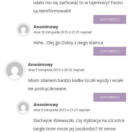
udało mu się zachować to w tajemnicy? Faceci
są niereformowalni!
ODPOWIEDZ
Anonimowy
dnia
10 listopada 2015 o 21:31
napisał:
Hehe…Olej go.Dobry z niego kłamca
ODPOWIEDZ
Anonimowy
dnia
9 listopada 2015 o 20:52
napisał:
Moim zdaniem bardzo kadbe loczki wyszly i wcale
nie postrączkowane.
ODPOWIEDZ
Anonimowy
dnia
9 listopada 2015 o 21:27
napisał:
Sluchajcie dziewuszki, czy stylizacja na szczotce
tangle tezer moze jej zaszkodzic? W sensie