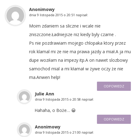
Anonimowy
dnia
9 listopada 2015 o 20:51
napisał:
Moim zdaniem sa sliczne i wcale nie
zniszczone.Ładniejsze niz kiedy byly czarne .
Ps nie pozdrawiam mojego chlopaka ktory przez
rok klamal mi ze nie ma prawa jazdy a miał.A ja mu
dupe woziłam na impezy itp.A on nawet slozbowy
samochod mial a mi kłamał w żywe oczy że nie
ma.Anwen help!
ODPOWIEDZ
Julie Ann
dnia
9 listopada 2015 o 20:58
napisał:
Hahaha, o Boże… 😀
ODPOWIEDZ
Anonimowy
dnia
9 listopada 2015 o 21:00
napisał: