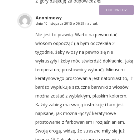
Z góry dziękuję za odpowiedz 😉
ODPOWIEDZ
Anonimowy
dnia
10 listopada 2015 o 06:29
napisał:
Nie jest to prawdą. Warto na pewno dać
włosom odpocząć (ja bym odczekała 2
tygodnie, żeby włosy na pewno się nie
wykruszyły i żeby móc stwierdzić dokładnie, jaką
temperaturę prostownicy wybrać). Minusem
keratynowego prostowania jest natomiast to, iż
bardzo wypłukuje sztuczne barwniki z włosów i
można zostać z wyblakłym, płaskim kolorem.
Każdy zabieg ma swoją instrukcję i tam jest
napisane, jak można łączyć keratynowe
prostowanie z farbowaniem i rozjaśnianiem.
Swoją drogą, widzę, że straszne mity się już
tworzą 😉 Tak jak z zakazem stosowania