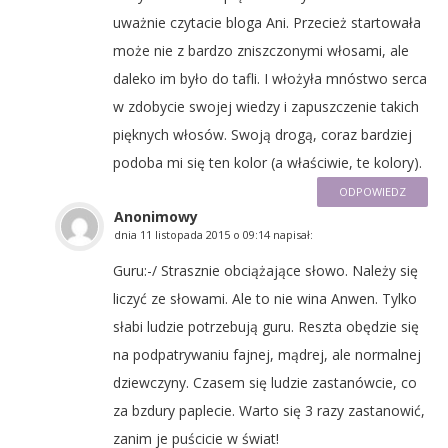
uważnie czytacie bloga Ani. Przecież startowała
może nie z bardzo zniszczonymi włosami, ale
daleko im było do tafli. I włożyła mnóstwo serca
w zdobycie swojej wiedzy i zapuszczenie takich
pięknych włosów. Swoją drogą, coraz bardziej
podoba mi się ten kolor (a właściwie, te kolory).
ODPOWIEDZ
Anonimowy
dnia
11 listopada 2015 o 09:14
napisał:
Guru:-/ Strasznie obciążające słowo. Należy się
liczyć ze słowami. Ale to nie wina Anwen. Tylko
słabi ludzie potrzebują guru. Reszta obędzie się
na podpatrywaniu fajnej, mądrej, ale normalnej
dziewczyny. Czasem się ludzie zastanówcie, co
za bzdury paplecie. Warto się 3 razy zastanowić,
zanim je puścicie w świat!