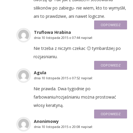
silikonów po zabiegu- nie wiem, kto to wymyślił,
ani to prawdziwe, ani nawet logiczne.
ODPOWIEDZ
Truflowa Hrabina
dnia
10 listopada 2015 o 07:44
napisał:
Nie trzeba z niczym czekac 🙂 tymbardziej po
rozjasnianiu.
ODPOWIEDZ
Agula
dnia
10 listopada 2015 o 07:52
napisał:
Nie prawda. Dwa tygodnie po
farbowaniu/rozjaśnianiu można prostować
włosy keratyną.
ODPOWIEDZ
Anonimowy
dnia
10 listopada 2015 o 20:08
napisał: