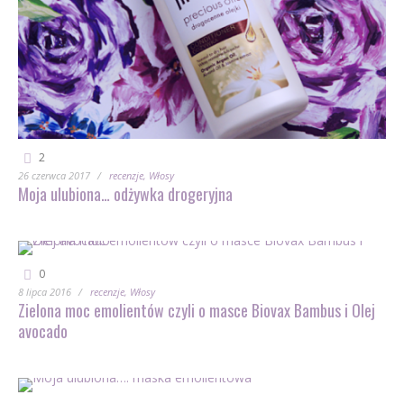
2
26 czerwca 2017
recenzje
Włosy
Moja ulubiona… odżywka drogeryjna
0
8 lipca 2016
recenzje
Włosy
Zielona moc emolientów czyli o masce Biovax Bambus i Olej
avocado