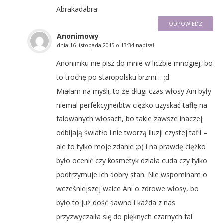
Abrakadabra
ODPOWIEDZ
Anonimowy
dnia
16 listopada 2015 o 13:34
napisał:
Anonimku nie pisz do mnie w liczbie mnogiej, bo
to trochę po staropolsku brzmi… ;d
Miałam na myśli, to że długi czas włosy Ani były
niemal perfekcyjne(btw ciężko uzyskać taflę na
falowanych włosach, bo takie zawsze inaczej
odbijają światło i nie tworzą iluzji czystej tafli –
ale to tylko moje zdanie ;p) i na prawdę ciężko
było ocenić czy kosmetyk działa cuda czy tylko
podtrzymuje ich dobry stan. Nie wspominam o
wcześniejszej walce Ani o zdrowe włosy, bo
było to już dość dawno i każda z nas
przyzwyczaiła się do pięknych czarnych fal