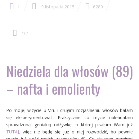
1
9 listopada 2015
6280
101
Niedziela dla włosów (89)
– nafta i emolienty
Po mojej wizycie u Viru i drugim rozjaśnieniu włosów bałam
się eksperymentować. Praktycznie co mycie nakładałam
sprawdzoną, genialną odżywkę, o której pisałam Wam już
TUTAJ,
więc nie będę się już o niej rozwodzić, bo pewnie
macie już dość moich zachwytów 😉 Co ciekawe pomimo