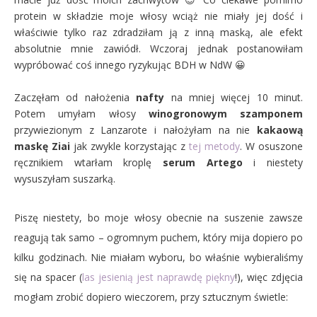
protein w składzie moje włosy wciąż nie miały jej dość i
właściwie tylko raz zdradziłam ją z inną maską, ale efekt
absolutnie mnie zawiódł. Wczoraj jednak postanowiłam
wypróbować coś innego ryzykując BDH w NdW 😀
Zaczęłam od nałożenia
nafty
na mniej więcej 10 minut.
Potem umyłam włosy
winogronowym szamponem
przywiezionym z Lanzarote i nałożyłam na nie
kakaową
maskę Ziai
jak zwykle korzystając z
tej metody
. W osuszone
ręcznikiem wtarłam kroplę
serum Artego
i niestety
wysuszyłam suszarką.
Piszę niestety, bo moje włosy obecnie na suszenie zawsze
reagują tak samo – ogromnym puchem, który mija dopiero po
kilku godzinach. Nie miałam wyboru, bo właśnie wybieraliśmy
się na spacer (
las jesienią jest naprawdę piękny
!), więc zdjęcia
mogłam zrobić dopiero wieczorem, przy sztucznym świetle: