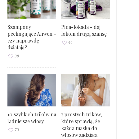
Szampony
Pina-lokada - daj
peelingujące Anwen -
lokom drugą szansę
czy naprawdę
44
działają?
38
10 szybkich trików na
7 prostych trików,
ładniejsze włosy
które sprawią, że
każda maska do
73
włosów zadziała