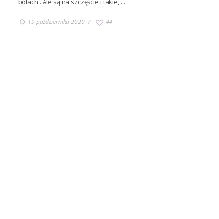
bólach'. Ale są na szczęście i takie, ...
19 października 2020
44