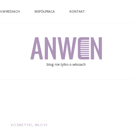
N W MEDIACH
N W MEDIACH
WSPÓŁPRACA
WSPÓŁPRACA
KONTAKT
KONTAKT
KOSMETYKI
WŁOSY