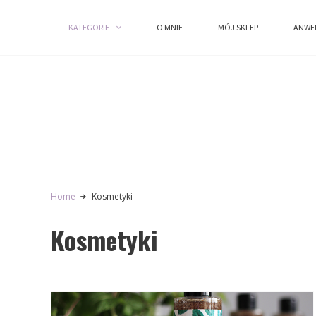
KATEGORIE
KATEGORIE
O MNIE
O MNIE
MÓJ SKLEP
MÓJ SKLEP
ANWE
ANWE
Home
Kosmetyki
Kosmetyki