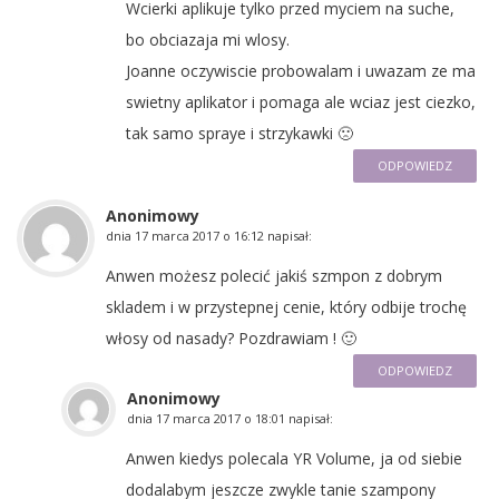
Wcierki aplikuje tylko przed myciem na suche,
bo obciazaja mi wlosy.
Joanne oczywiscie probowalam i uwazam ze ma
swietny aplikator i pomaga ale wciaz jest ciezko,
tak samo spraye i strzykawki 🙁
ODPOWIEDZ
Anonimowy
dnia
17 marca 2017 o 16:12
napisał:
Anwen możesz polecić jakiś szmpon z dobrym
skladem i w przystepnej cenie, który odbije trochę
włosy od nasady? Pozdrawiam ! 🙂
ODPOWIEDZ
Anonimowy
dnia
17 marca 2017 o 18:01
napisał:
Anwen kiedys polecala YR Volume, ja od siebie
dodalabym jeszcze zwykle tanie szampony