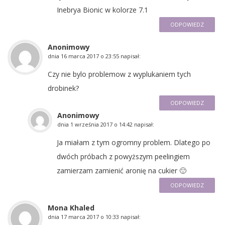
Inebrya Bionic w kolorze 7.1
ODPOWIEDZ
Anonimowy
dnia
16 marca 2017 o 23:55
napisał:
Czy nie bylo problemow z wyplukaniem tych
drobinek?
ODPOWIEDZ
Anonimowy
dnia
1 września 2017 o 14:42
napisał:
Ja miałam z tym ogromny problem. Dlatego po
dwóch próbach z powyższym peelingiem
zamierzam zamienić aronię na cukier 🙂
ODPOWIEDZ
Mona Khaled
dnia
17 marca 2017 o 10:33
napisał: