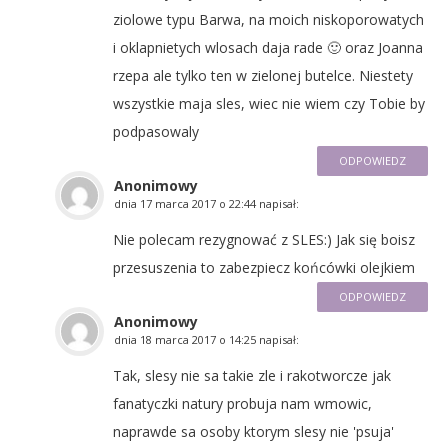
ziolowe typu Barwa, na moich niskoporowatych
i oklapnietych wlosach daja rade 🙂 oraz Joanna
rzepa ale tylko ten w zielonej butelce. Niestety
wszystkie maja sles, wiec nie wiem czy Tobie by
podpasowaly
ODPOWIEDZ
Anonimowy
dnia
17 marca 2017 o 22:44
napisał:
Nie polecam rezygnować z SLES:) Jak się boisz
przesuszenia to zabezpiecz końcówki olejkiem
ODPOWIEDZ
Anonimowy
dnia
18 marca 2017 o 14:25
napisał:
Tak, slesy nie sa takie zle i rakotworcze jak
fanatyczki natury probuja nam wmowic,
naprawde sa osoby ktorym slesy nie 'psuja'