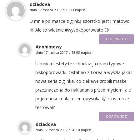
dziadova
dnia
17 marca 2017 o 15:33
napisał:
U mnie po masce z glinką szorstko jest i matowo
🙁 Ale to właśnie #wysokoporowate 😉
ODPOWIEDZ
Anonimowy
dnia
17 marca 2017 o 18:03
napisał:
U mnie niestety tez chociaz ja mam typowe
niskoporowatki. Ostatnio z Loreala wyszla jakas
nowa seria z glinka, co ciekawe zrobili maske
przeznaczona do nakladania przed myciem, ale
pojemnosc mala a cena wysoka 🙁 ktos moze
testowal?
ODPOWIEDZ
dziadova
dnia
17 marca 2017 o 20:50
napisał: