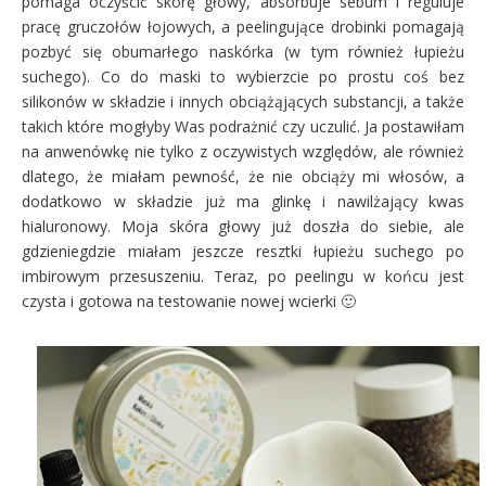
pomaga oczyścić skórę głowy, absorbuje sebum i reguluje
pracę gruczołów łojowych, a peelingujące drobinki pomagają
pozbyć się obumarłego naskórka (w tym również łupieżu
suchego). Co do maski to wybierzcie po prostu coś bez
silikonów w składzie i innych obciążąjących substancji, a także
takich które mogłyby Was podrażnić czy uczulić. Ja postawiłam
na anwenówkę nie tylko z oczywistych względów, ale również
dlatego, że miałam pewność, że nie obciąży mi włosów, a
dodatkowo w składzie już ma glinkę i nawilżający kwas
hialuronowy. Moja skóra głowy już doszła do siebie, ale
gdzieniegdzie miałam jeszcze resztki łupieżu suchego po
imbirowym przesuszeniu. Teraz, po peelingu w końcu jest
czysta i gotowa na testowanie nowej wcierki 🙂