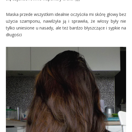
Maska przede wszystkim idealnie oczyściła mi skórę głowy bez
użycia szamponu, nawilżyła ją i sprawiła, że włosy były nie
tylko uniesione u nasady, ale też bardzo błyszczące i sypkie na
długości