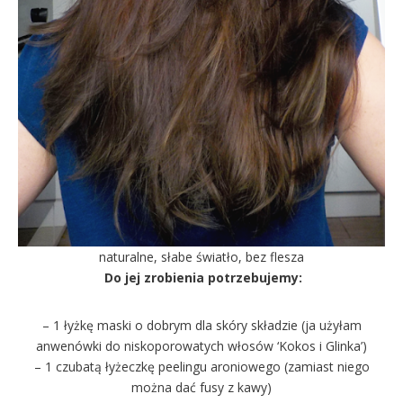
naturalne, słabe światło, bez flesza
Do jej zrobienia potrzebujemy:
– 1 łyżkę maski o dobrym dla skóry składzie (ja użyłam
anwenówki do niskoporowatych włosów ‘Kokos i Glinka’)
– 1 czubatą łyżeczkę peelingu aroniowego (zamiast niego
można dać fusy z kawy)