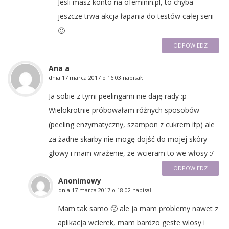
Jesli masz konto na ofeminin.pl, to chyba
jeszcze trwa akcja łapania do testów całej serii
🙂
ODPOWIEDZ
Ana a
dnia
17 marca 2017 o 16:03
napisał:
Ja sobie z tymi peelingami nie daję rady :p
Wielokrotnie próbowałam różnych sposobów
(peeling enzymatyczny, szampon z cukrem itp) ale
za żadne skarby nie mogę dojść do mojej skóry
głowy i mam wrażenie, że wcieram to we włosy :/
ODPOWIEDZ
Anonimowy
dnia
17 marca 2017 o 18:02
napisał:
Mam tak samo 🙁 ale ja mam problemy nawet z
aplikacja wcierek, mam bardzo geste wlosy i