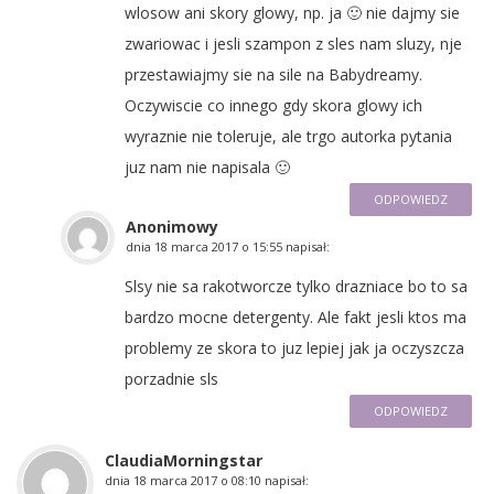
wlosow ani skory glowy, np. ja 🙂 nie dajmy sie
zwariowac i jesli szampon z sles nam sluzy, nje
przestawiajmy sie na sile na Babydreamy.
Oczywiscie co innego gdy skora glowy ich
wyraznie nie toleruje, ale trgo autorka pytania
juz nam nie napisala 🙂
ODPOWIEDZ
Anonimowy
dnia
18 marca 2017 o 15:55
napisał:
Slsy nie sa rakotworcze tylko drazniace bo to sa
bardzo mocne detergenty. Ale fakt jesli ktos ma
problemy ze skora to juz lepiej jak ja oczyszcza
porzadnie sls
ODPOWIEDZ
ClaudiaMorningstar
dnia
18 marca 2017 o 08:10
napisał: