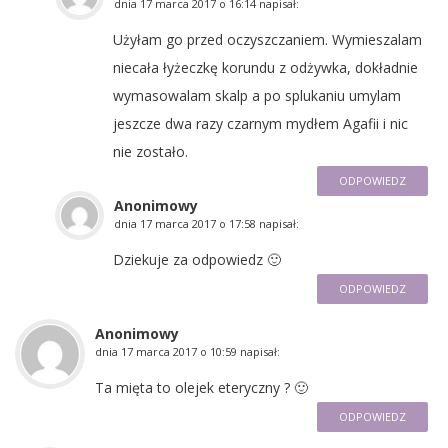
dnia
17 marca 2017 o 16:14
napisał:
Użyłam go przed oczyszczaniem. Wymieszalam
niecała łyżeczkę korundu z odżywka, dokładnie
wymasowalam skalp a po splukaniu umylam
jeszcze dwa razy czarnym mydłem Agafii i nic
nie zostało.
ODPOWIEDZ
Anonimowy
dnia
17 marca 2017 o 17:58
napisał:
Dziekuje za odpowiedz 🙂
ODPOWIEDZ
Anonimowy
dnia
17 marca 2017 o 10:59
napisał:
Ta mięta to olejek eteryczny ? 🙂
ODPOWIEDZ