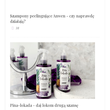
Szampony peelingujące Anwen - czy naprawdę
działają?
38
Pina-lokada - daj lokom drugą szansę