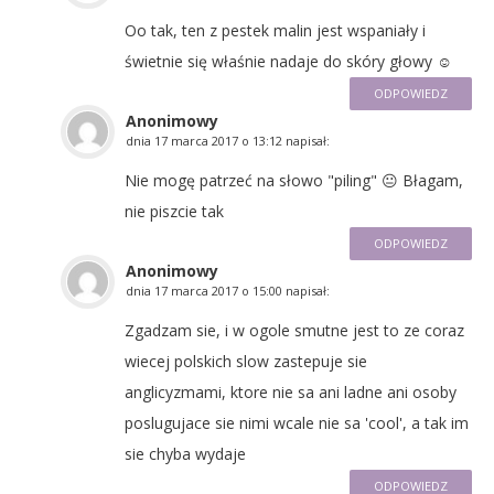
Oo tak, ten z pestek malin jest wspaniały i
świetnie się właśnie nadaje do skóry głowy ☺
ODPOWIEDZ
Anonimowy
dnia
17 marca 2017 o 13:12
napisał:
Nie mogę patrzeć na słowo "piling" 😐 Błagam,
nie piszcie tak
ODPOWIEDZ
Anonimowy
dnia
17 marca 2017 o 15:00
napisał:
Zgadzam sie, i w ogole smutne jest to ze coraz
wiecej polskich slow zastepuje sie
anglicyzmami, ktore nie sa ani ladne ani osoby
poslugujace sie nimi wcale nie sa 'cool', a tak im
sie chyba wydaje
ODPOWIEDZ