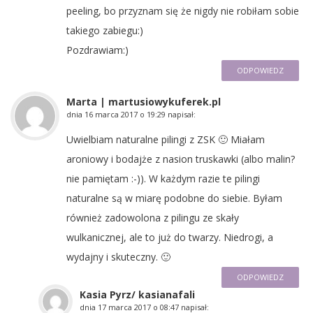
peeling, bo przyznam się że nigdy nie robiłam sobie
takiego zabiegu:)
Pozdrawiam:)
ODPOWIEDZ
Marta | martusiowykuferek.pl
dnia
16 marca 2017 o 19:29
napisał:
Uwielbiam naturalne pilingi z ZSK 🙂 Miałam
aroniowy i bodajże z nasion truskawki (albo malin?
nie pamiętam :-)). W każdym razie te pilingi
naturalne są w miarę podobne do siebie. Byłam
również zadowolona z pilingu ze skały
wulkanicznej, ale to już do twarzy. Niedrogi, a
wydajny i skuteczny. 🙂
ODPOWIEDZ
Kasia Pyrz/ kasianafali
dnia
17 marca 2017 o 08:47
napisał: