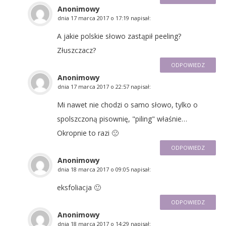
Anonimowy
dnia
17 marca 2017 o 17:19
napisał:
A jakie polskie słowo zastąpił peeling?
Złuszczacz?
ODPOWIEDZ
Anonimowy
dnia
17 marca 2017 o 22:57
napisał:
Mi nawet nie chodzi o samo słowo, tylko o
spolszczoną pisownię, "piling" właśnie…
Okropnie to razi 🙁
ODPOWIEDZ
Anonimowy
dnia
18 marca 2017 o 09:05
napisał:
eksfoliacja 🙂
ODPOWIEDZ
Anonimowy
dnia
18 marca 2017 o 14:29
napisał: