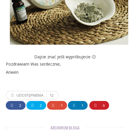
Dajcie znać jeśli wypróbujecie 🙂
Pozdrawiam Was serdecznie,
Anwen
12
UDOSTĘPNIENIA
2
2
1
1
6
ARCHIWUM BLOGA