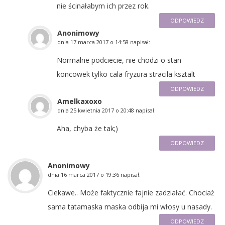
nie ścinałabym ich przez rok.
ODPOWIEDZ
Anonimowy
dnia
17 marca 2017 o 14:58
napisał:
Normalne podciecie, nie chodzi o stan
koncowek tylko cala fryzura stracila ksztalt
ODPOWIEDZ
Amelkaxoxo
dnia
25 kwietnia 2017 o 20:48
napisał:
Aha, chyba że tak;)
ODPOWIEDZ
Anonimowy
dnia
16 marca 2017 o 19:36
napisał:
Ciekawe.. Może faktycznie fajnie zadziałać. Chociaż
sama tatamaska maska odbija mi włosy u nasady.
ODPOWIEDZ