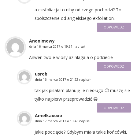
a eksfoliacja to niby od czego pochodzi? To
spolszczenie od angielskiego exfoliation.
ODPOWIEDZ
Anonimowy
dnia
16 marca 2017 o 19:31
napisał:
Anwen twoje wlosy az nlagaja o podciecie
ODPOWIEDZ
usrob
dnia
16 marca 2017 o 21:22
napisał:
tak jak pisałam planuję je niedługo 🙂 muszę się
tylko najpierw przeprowadzić 😀
ODPOWIEDZ
Amelkaxoxo
dnia
17 marca 2017 o 13:46
napisał:
Jakie podcięcie? Gdybym miała takie końcówki,