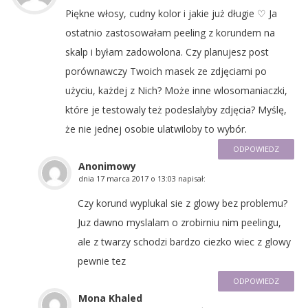
Piękne włosy, cudny kolor i jakie już długie ♡ Ja
ostatnio zastosowałam peeling z korundem na
skalp i byłam zadowolona. Czy planujesz post
porównawczy Twoich masek ze zdjęciami po
użyciu, każdej z Nich? Może inne wlosomaniaczki,
które je testowaly też podeslalyby zdjęcia? Myślę,
że nie jednej osobie ulatwiloby to wybór.
ODPOWIEDZ
Anonimowy
dnia
17 marca 2017 o 13:03
napisał:
Czy korund wyplukal sie z glowy bez problemu?
Juz dawno myslalam o zrobirniu nim peelingu,
ale z twarzy schodzi bardzo ciezko wiec z glowy
pewnie tez
ODPOWIEDZ
Mona Khaled