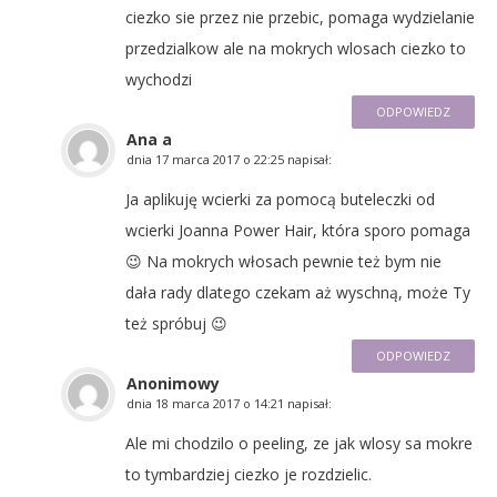
ciezko sie przez nie przebic, pomaga wydzielanie
przedzialkow ale na mokrych wlosach ciezko to
wychodzi
ODPOWIEDZ
Ana a
dnia
17 marca 2017 o 22:25
napisał:
Ja aplikuję wcierki za pomocą buteleczki od
wcierki Joanna Power Hair, która sporo pomaga
😉 Na mokrych włosach pewnie też bym nie
dała rady dlatego czekam aż wyschną, może Ty
też spróbuj 😉
ODPOWIEDZ
Anonimowy
dnia
18 marca 2017 o 14:21
napisał:
Ale mi chodzilo o peeling, ze jak wlosy sa mokre
to tymbardziej ciezko je rozdzielic.