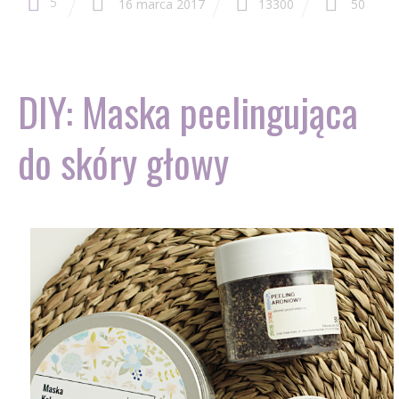
5
16 marca 2017
13300
50
DIY: Maska peelingująca
do skóry głowy