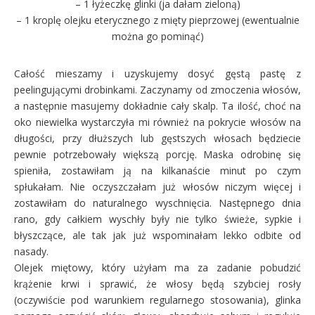
– 1 łyżeczkę glinki (ja dałam zieloną)
– 1 kroplę olejku eterycznego z mięty pieprzowej (ewentualnie
można go pominąć)
Całość mieszamy i uzyskujemy dosyć gęstą pastę z
peelingującymi drobinkami. Zaczynamy od zmoczenia włosów,
a następnie masujemy dokładnie cały skalp. Ta ilość, choć na
oko niewielka wystarczyła mi również na pokrycie włosów na
długości, przy dłuższych lub gęstszych włosach będziecie
pewnie potrzebowały większą porcję. Maska odrobinę się
spieniła, zostawiłam ją na kilkanaście minut po czym
spłukałam. Nie oczyszczałam już włosów niczym więcej i
zostawiłam do naturalnego wyschnięcia. Następnego dnia
rano, gdy całkiem wyschły były nie tylko świeże, sypkie i
błyszczące, ale tak jak już wspominałam lekko odbite od
nasady.
Olejek miętowy, który użyłam ma za zadanie pobudzić
krążenie krwi i sprawić, że włosy będą szybciej rosły
(oczywiście pod warunkiem regularnego stosowania), glinka