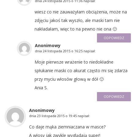
dnia
24 listopada 2015 o 11:36
napisał:
wiesz co nie zauważyłam obciążenia, może na
zdjęciu jakoś tak wyszło, ale maski tam nie
nakładałam, więc to na pewno nie ona 🙂
ODPOWIEDZ
Anonimowy
dnia
24 listopada 2015 o 16:25
napisał:
Moje pierwsze wrażenie to niedokładne
spłukanie maski co akurat często mi się zdarza
przy myciu włosów głową w dół 🙂
Ania S.
ODPOWIEDZ
Anonimowy
dnia
23 listopada 2015 o 19:45
napisał:
Co daje mąka ziemniaczana w masce?
A włosy jak zwykle wyglądają super!