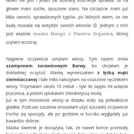
łatwo nie jest i jeden źle dobrany kosmetyk sprawia, że na
głowie mam suche, spuszone siano. Na szczęście mam już
kilka swoich, sprawdzonych typów, po których wiem, że nie
będę musiała się wstydzić swoich włosów 😉 Jednym z nich
jest właśnie
maska Mango z Planeta Organica
, której
użyłam wczoraj.
Najpierw oczywiście umyłam włosy. Tym razem znów
szamponem żurawinowym Barwy
, bo chciałam je
dokładniej oczyścić. Maskę wymieszałam
z łyżką mąki
ziemniaczanej
i taki miks nałożyłam na osuszone ręcznikiem
włosy. Trzymałam około 10 minut – tyle ile zajęło mi wzięcie
prysznica, a potem spłukałam chłodniejszą wodą.
Już w tym momencie włosy w dotyku stały się jedwabiście
gładkie. Podczas suszenia (musiałam użyć suszarki) oczywiście
trochę się spuszyły, ale po godzinie w koczku wyglądały już
baaardzo dobrze.
Maska świetnie je dociążyła, tak, że nawet końce przestały