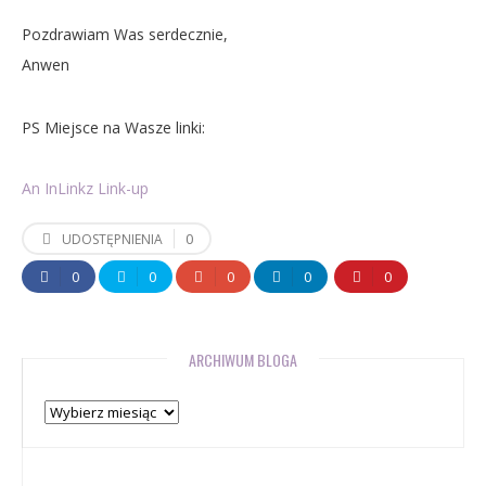
Pozdrawiam Was serdecznie,
Anwen
PS Miejsce na Wasze linki:
An InLinkz Link-up
0
UDOSTĘPNIENIA
0
0
0
0
0
ARCHIWUM BLOGA
Archiwum
bloga