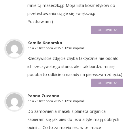
mnie tą maseczką;p Moja lista kosmetyków do
przetestowania ciągle się zwiększa;p
Pozdrawiam;)
ODPOWIEDZ
Kamila Konarska
dnia
23 listopada 2015 o 12:49
napisał:
Rzeczywiście zdjęcie chyba faktycznie nie oddało
ich rzeczywistego stanu, ale i tak bardzo mi się
podoba to odbicie u nasady na pierwszym zdjęciu:)
ODPOWIEDZ
Panna Zuzanna
dnia
23 listopada 2015 o 12:58
napisał:
Do zamówienia masek z planeta organica
zabieram się jak pies do jeża a tyle mają dobrych
opinii … Co to za magia jest w tej mące