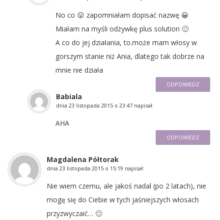
No co 😛 zapomniałam dopisać nazwę 😀
Miałam na myśli odżywkę plus solution 🙂
A co do jej działania, to.może mam włosy w
gorszym stanie niż Ania, dlatego tak dobrze na
mnie nie działa
ODPOWIEDZ
Babiala
dnia
23 listopada 2015 o 23:47
napisał:
AHA
ODPOWIEDZ
Magdalena Półtorak
dnia
23 listopada 2015 o 15:19
napisał:
Nie wiem czemu, ale jakoś nadal (po 2 latach), nie
mogę się do Ciebie w tych jaśniejszych włosach
przyzwyczaić… 🙂