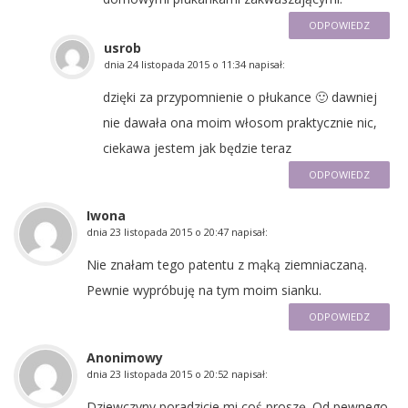
ODPOWIEDZ
usrob
dnia
24 listopada 2015 o 11:34
napisał:
dzięki za przypomnienie o płukance 🙂 dawniej
nie dawała ona moim włosom praktycznie nic,
ciekawa jestem jak będzie teraz
ODPOWIEDZ
Iwona
dnia
23 listopada 2015 o 20:47
napisał:
Nie znałam tego patentu z mąką ziemniaczaną.
Pewnie wypróbuję na tym moim sianku.
ODPOWIEDZ
Anonimowy
dnia
23 listopada 2015 o 20:52
napisał:
Dziewczyny poradzicie mi coś proszę. Od pewnego