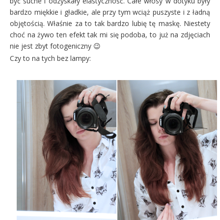
być suche i odzyskały elastyczność. Całe włosy w dotyku były
bardzo miękkie i gładkie, ale przy tym wciąż puszyste i z ładną
objętością. Właśnie za to tak bardzo lubię tę maskę. Niestety
choć na żywo ten efekt tak mi się podoba, to już na zdjęciach
nie jest zbyt fotogeniczny 😉
Czy to na tych bez lampy: