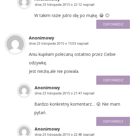
dnia
23 listopada 2015 o 22:12
napisał:
W takim razie jutro idę po mąkę. 😀 🙂
ODPOWIEDZ
Anonimowy
dnia
23 listopada 2015 o 15:03
napisał:
Aniu kupiłam polecaną ostatnio przez Ciebie
odżywkę.
Jest niezła,ale nie powala.
ODPOWIEDZ
Anonimowy
dnia
23 listopada 2015 o 21:47
napisał:
Bardzo konkretny komentarz… 😛 Nie mam
pytań.
ODPOWIEDZ
Anonimowy
dnia
23 listopada 2015 o 22:48
napisał: