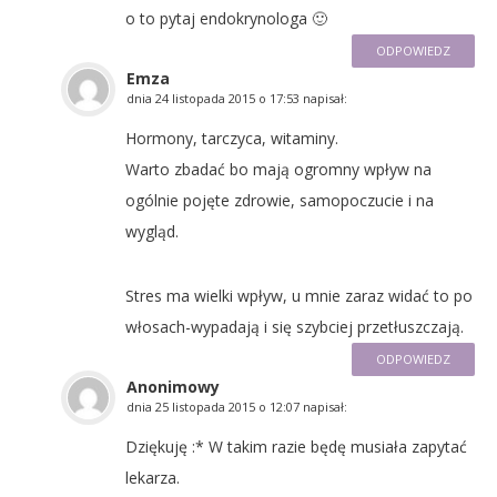
o to pytaj endokrynologa 🙂
ODPOWIEDZ
Emza
dnia
24 listopada 2015 o 17:53
napisał:
Hormony, tarczyca, witaminy.
Warto zbadać bo mają ogromny wpływ na
ogólnie pojęte zdrowie, samopoczucie i na
wygląd.
Stres ma wielki wpływ, u mnie zaraz widać to po
włosach-wypadają i się szybciej przetłuszczają.
ODPOWIEDZ
Anonimowy
dnia
25 listopada 2015 o 12:07
napisał:
Dziękuję :* W takim razie będę musiała zapytać
lekarza.