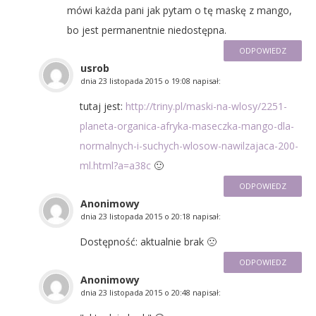
mówi każda pani jak pytam o tę maskę z mango,
bo jest permanentnie niedostępna.
ODPOWIEDZ
usrob
dnia
23 listopada 2015 o 19:08
napisał:
tutaj jest:
http://triny.pl/maski-na-wlosy/2251-
planeta-organica-afryka-maseczka-mango-dla-
normalnych-i-suchych-wlosow-nawilzajaca-200-
ml.html?a=a38c
🙂
ODPOWIEDZ
Anonimowy
dnia
23 listopada 2015 o 20:18
napisał:
Dostępność: aktualnie brak 🙁
ODPOWIEDZ
Anonimowy
dnia
23 listopada 2015 o 20:48
napisał: