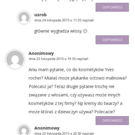
ODPOWIEDZ
usrob
dnia
24 listopada 2015 o 11:35
napisał:
głównie wygładza włosy 🙂
ODPOWIEDZ
Anonimowy
dnia
23 listopada 2015 o 19:55
napisał:
Aniu mam pytanie, co do kosmetyków Yves
rocher? Miałaś może płukanke octowo malinowa?
Polecasz ja? Teraz drugie pytanie trochę nie
związane z włosami, czy używasz może innych
kosmetyków z tej firmy? Np kremy do twarzy? a
może któraś z dziewczyn używa? Polecacie?
ODPOWIEDZ
Anonimowy
dnia
23 listopada 2015 o 20:50
napisał: