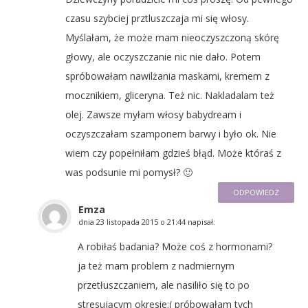
czasu szybciej prztluszczaja mi się włosy.
Myślałam, że może mam nieoczyszczoną skórę
głowy, ale oczyszczanie nic nie dało. Potem
spróbowałam nawilżania maskami, kremem z
mocznikiem, gliceryna. Też nic. Nakladalam też
olej. Zawsze myłam włosy babydream i
oczyszczałam szamponem barwy i było ok. Nie
wiem czy popełniłam gdzieś błąd. Może któraś z
was podsunie mi pomysł? 🙂
ODPOWIEDZ
Emza
dnia
23 listopada 2015 o 21:44
napisał:
A robiłaś badania? Może coś z hormonami?
ja też mam problem z nadmiernym
przetłuszczaniem, ale nasiliło się to po
stresującym okresie:( próbowałam tych