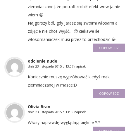
ziemniaczanej, że potrafi zrobić efekt wow ja nie
wiem 😀
Najgorszy ból, gdy jarasz się swoimi włosami a
zdjęcie nie chce wyjść… 🙁 ciekawe ile
włosomaniaczek musi przez to przechodzić 😀
ODPOWIEDZ
odcienie nude
dnia
23 listopada 2015 o 13:07
napisał:
Koniecznie muszę wypróbować kiedyś mąki
ziemniaczanej w masce:D
ODPOWIEDZ
Olivia Bran
dnia
23 listopada 2015 o 13:39
napisał:
Włosy naprawdę wyglądają pięknie *.*
ODPOWIEDZ