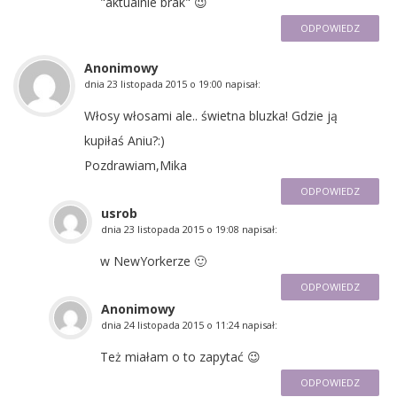
"aktualnie brak" 😉
ODPOWIEDZ
Anonimowy
dnia
23 listopada 2015 o 19:00
napisał:
Włosy włosami ale.. świetna bluzka! Gdzie ją
kupiłaś Aniu?:)
Pozdrawiam,Mika
ODPOWIEDZ
usrob
dnia
23 listopada 2015 o 19:08
napisał:
w NewYorkerze 🙂
ODPOWIEDZ
Anonimowy
dnia
24 listopada 2015 o 11:24
napisał:
Też miałam o to zapytać 😉
ODPOWIEDZ