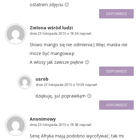
ostatnim zdjęciu 🙂
ODPOWIEDZ
Zielona wśród ludzi
dnia
23 listopada 2015 o 18:34
napisał:
Słowo mango się nie odmienia:) Więc maska nie
może być mangowa:p
A włosy jak zawsze piękne 🙂
ODPOWIEDZ
usrob
dnia
23 listopada 2015 o 19:09
napisał:
dziękuję, już poprawiłąm 🙂
ODPOWIEDZ
Anonimowy
dnia
23 listopada 2015 o 18:58
napisał:
Serię Afryka mają podobno wycofywać, tak mi