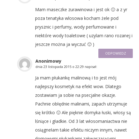
Mam maseczke zurawinowa i jest ok 🙂 a z yr
poza tenatyka wlosowa kocham żele pod
prysznic i perfumy, wody perfumowane i
niektóre wody toaletowe ( uzylam rano rozanej i
jeszcze można ja wyczuć 🙂 )
ODPOWIEDZ
Anonimowy
dnia
23 listopada 2015 o 22:29
napisał:
Ja mam płukankę malinową i to jest mój
najlepszy kosmetyk na efekt wow. Dlatego
zostawiam ja sobie na psecjalne okazje.
Pachnie obłędnie malinami, zapach utrzymuje
się krótko 🙁 Ale pięknie domyka łuski, włosy są
lśniące i gładkie. Od 3 lat włosomaniactwa nie
osiągnełam takie efektu niczym innym, nawet
domowymi płukankami zakwaszającymi.