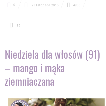
0
23 listopada 2015
4800
82
Niedziela dla włosów (91)
– mango i mąka
ziemniaczana