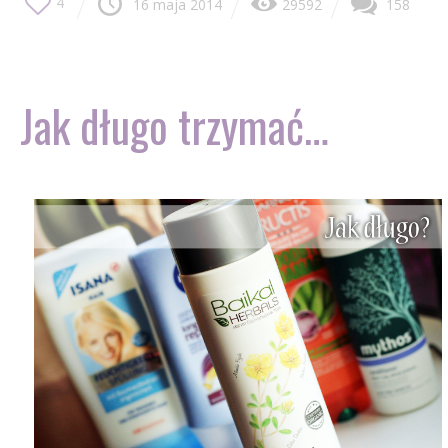
4
16 maja 2014
29592
158
Jak długo trzymać…