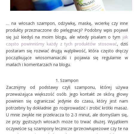
… na włosach szampon, odżywkę, maskę, wcierkę czy inne
produkty przeznaczone do pielęgnacji? Podobny wpis pojawił
się już kiedyś na moim blogu, ale wtedy pisałam o tym
jak
często powinniśmy każdy z tych produktów stosować
, dziś
postaram się rozwiać drugą wątpliwość, która często dręczy
początkujące włosomaniaczki i pojawia się regularnie w
mailach i komentarzach na blogu.
1. Szampon
Zacznijmy od podstawy czyli szamponu, której używa
przeważająca większość osób. Jego kontakt ze skórą głowy
powinien się ograniczać jedynie do czasu, który jest nam
potrzebny by dokładnie go rozprowadzić i zrobić krótki masaż.
U mnie zwykle nie przekracza to 2-3 minut, ale domyślam się,
że przy gęstszych włosach może to trwać dłużej. Wyjątkiem
oczywiście są szampony lecznicze (przeciwłupieżowe czy te na