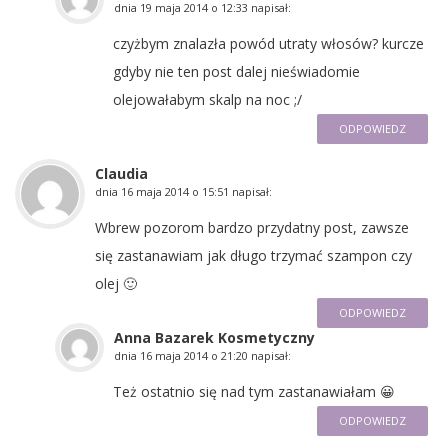
dnia
19 maja 2014 o 12:33
napisał:
czyżbym znalazła powód utraty włosów? kurcze
gdyby nie ten post dalej nieświadomie
olejowałabym skalp na noc ;/
ODPOWIEDZ
Claudia
dnia
16 maja 2014 o 15:51
napisał:
Wbrew pozorom bardzo przydatny post, zawsze
się zastanawiam jak długo trzymać szampon czy
olej 🙂
ODPOWIEDZ
Anna Bazarek Kosmetyczny
dnia
16 maja 2014 o 21:20
napisał:
Też ostatnio się nad tym zastanawiałam 😀
ODPOWIEDZ