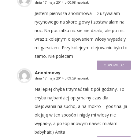
dnia
17 maja 2014 o 00:08
napisał:
Jestem pierwsza anonimowa =D uzywalam
rycynowego na skore glowy i zostawialam na
noc. Na poczatku nic sie nie dzialo, ale po mc
wraz z kolejnym olejowaniem wlosy wypadaly
mi garsciami. Przy kolejnym olejowaniu bylo to
samo. Nie polecam
ODPOWIEDZ
Anonimowy
dnia
17 maja 2014 o 09:59
napisał:
Najlepiej chyba trzymać tak z pół godziny. To
chyba najbardziej optymalny czas dla
olejowania na sucho, a na mokro – godzina. Ja
olejuję w ten sposób i nigdy mi włosy nie
wypadły, a po łopianowym nawet miałam
babyhair;) Anita