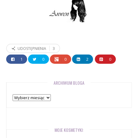
3
UDOSTĘPNIENIA
1
0
0
2
0
ARCHIWUM BLOGA
Archiwum
bloga
MOJE KOSMETYKI: