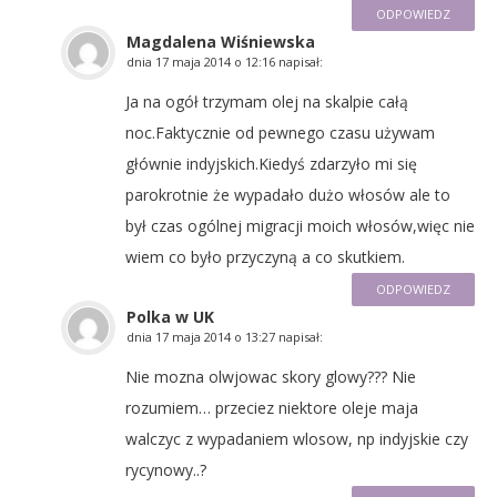
ODPOWIEDZ
Magdalena Wiśniewska
dnia
17 maja 2014 o 12:16
napisał:
Ja na ogół trzymam olej na skalpie całą
noc.Faktycznie od pewnego czasu używam
głównie indyjskich.Kiedyś zdarzyło mi się
parokrotnie że wypadało dużo włosów ale to
był czas ogólnej migracji moich włosów,więc nie
wiem co było przyczyną a co skutkiem.
ODPOWIEDZ
Polka w UK
dnia
17 maja 2014 o 13:27
napisał:
Nie mozna olwjowac skory glowy??? Nie
rozumiem… przeciez niektore oleje maja
walczyc z wypadaniem wlosow, np indyjskie czy
rycynowy..?