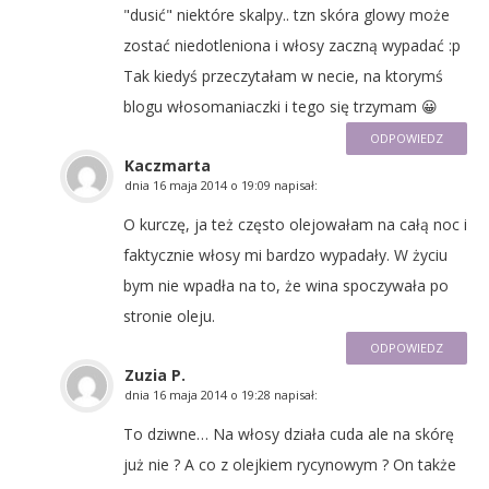
"dusić" niektóre skalpy.. tzn skóra glowy może
zostać niedotleniona i włosy zaczną wypadać :p
Tak kiedyś przeczytałam w necie, na ktorymś
blogu włosomaniaczki i tego się trzymam 😀
ODPOWIEDZ
Kaczmarta
dnia
16 maja 2014 o 19:09
napisał:
O kurczę, ja też często olejowałam na całą noc i
faktycznie włosy mi bardzo wypadały. W życiu
bym nie wpadła na to, że wina spoczywała po
stronie oleju.
ODPOWIEDZ
Zuzia P.
dnia
16 maja 2014 o 19:28
napisał:
To dziwne… Na włosy działa cuda ale na skórę
już nie ? A co z olejkiem rycynowym ? On także