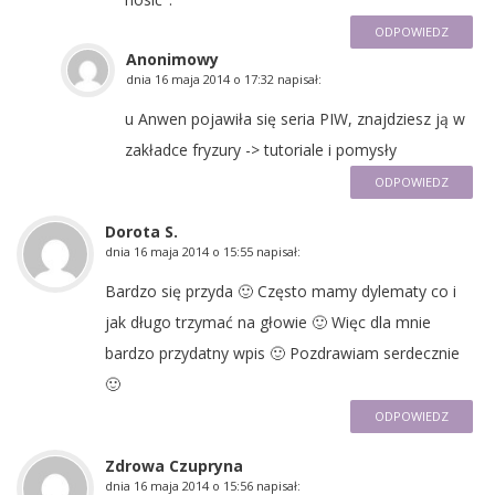
ODPOWIEDZ
Anonimowy
dnia
16 maja 2014 o 17:32
napisał:
u Anwen pojawiła się seria PIW, znajdziesz ją w
zakładce fryzury -> tutoriale i pomysły
ODPOWIEDZ
Dorota S.
dnia
16 maja 2014 o 15:55
napisał:
Bardzo się przyda 🙂 Często mamy dylematy co i
jak długo trzymać na głowie 🙂 Więc dla mnie
bardzo przydatny wpis 🙂 Pozdrawiam serdecznie
🙂
ODPOWIEDZ
Zdrowa Czupryna
dnia
16 maja 2014 o 15:56
napisał: