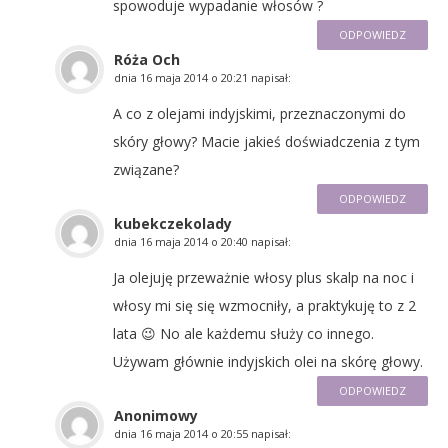
spowoduje wypadanie włosów ?
ODPOWIEDZ
Róża Och
dnia
16 maja 2014 o 20:21
napisał:
A co z olejami indyjskimi, przeznaczonymi do
skóry głowy? Macie jakieś doświadczenia z tym
związane?
ODPOWIEDZ
kubekczekolady
dnia
16 maja 2014 o 20:40
napisał:
Ja olejuję przeważnie włosy plus skalp na noc i
włosy mi się się wzmocniły, a praktykuję to z 2
lata 😉 No ale każdemu służy co innego.
Używam głównie indyjskich olei na skórę głowy.
ODPOWIEDZ
Anonimowy
dnia
16 maja 2014 o 20:55
napisał: