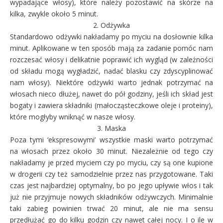
wypadające włosy), które należy pozostawić na skórze na
kilka, zwykle około 5 minut.
2. Odżywka
Standardowo odżywki nakładamy po myciu na dosłownie kilka
minut. Aplikowane w ten sposób mają za zadanie pomóc nam
rozczesać włosy i delikatnie poprawić ich wygląd (w zależności
od składu mogą wygładzić, nadać blasku czy zdyscyplinować
nam włosy). Niektóre odżywki warto jednak potrzymać na
włosach nieco dłużej, nawet do pół godziny, jeśli ich skład jest
bogaty i zawiera składniki (małocząsteczkowe oleje i proteiny),
które mogłyby wniknąć w nasze włosy.
3. Maska
Poza tymi ‘ekspresowymi’ wszystkie maski warto potrzymać
na włosach przez około 30 minut. Niezależnie od tego czy
nakładamy je przed myciem czy po myciu, czy są one kupione
w drogerii czy też samodzielnie przez nas przygotowane. Taki
czas jest najbardziej optymalny, bo po jego upływie włos i tak
już nie przyjmuje nowych składników odżywczych. Minimalnie
taki zabieg powinien trwać 20 minut, ale nie ma sensu
przedłużać go do kilku godzin czy nawet całej nocy. I o ile w