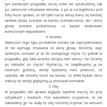
tym pierwszym przypadku raczej sobie nie zaszkodzimy, tak
już całonocne odżywianie włosów, a już w szczególności pod
folią może sprawić, że nie tylko nasze włosy staną się bardziej
łamliwe (łuska zostanie za bardzo rozmiękczona), ale i skóra
głowy zostanie podrażniona, co będzie skutkowało
wzmożonym wypadaniem.
4. Wcierka
Większość tego typu produktów została tak zaprojektowana,
że nie wymaga zmywania ze skóry głowy. Możemy, więc
spokojnie zostawić je aż do następnego mycia. Co jednak w
przypadku, gdy taka wcierka obciąża nam włosy i nie chcemy
jej nakładać po myciu? Wystarczy, że zaaplikujemy ją na
minimum godzinę, wtedy będziemy mieć pewność, że
zadziała, ale niestety może się okazać, że efekt będzie nieco
słabszy niż wtedy gdybyśmy ją stosowali normalnie.
5. Olej
W przypadku olei sprawa wygląda zupełnie inaczej niż przy
odżywkach i maskach. Pod warunkiem oczywiście, że nie
nakładamy go na skalp to olej możemy trzymać na włosach