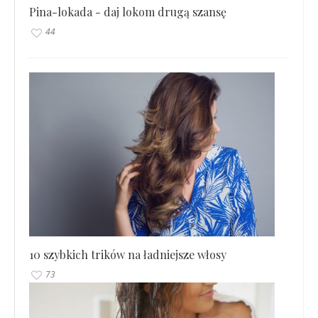
Pina-lokada - daj lokom drugą szansę
44
10 szybkich trików na ładniejsze włosy
73