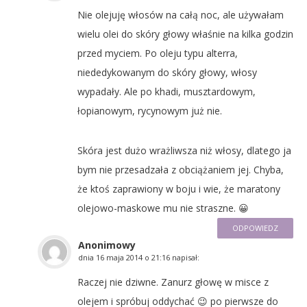
Nie olejuję włosów na całą noc, ale używałam
wielu olei do skóry głowy właśnie na kilka godzin
przed myciem. Po oleju typu alterra,
niededykowanym do skóry głowy, włosy
wypadały. Ale po khadi, musztardowym,
łopianowym, rycynowym już nie.
Skóra jest dużo wrażliwsza niż włosy, dlatego ja
bym nie przesadzała z obciążaniem jej. Chyba,
że ktoś zaprawiony w boju i wie, że maratony
olejowo-maskowe mu nie straszne. 😀
ODPOWIEDZ
Anonimowy
dnia
16 maja 2014 o 21:16
napisał:
Raczej nie dziwne. Zanurz głowę w misce z
olejem i spróbuj oddychać 😉 po pierwsze do